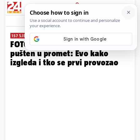
PRIJAVA
Galerija
Komentari
7
157 SJEDEĆIH MJESTA
FOTO Prvi elektrobaterijski vlak
pušten u promet: Evo kako
izgleda i tko se prvi provozao