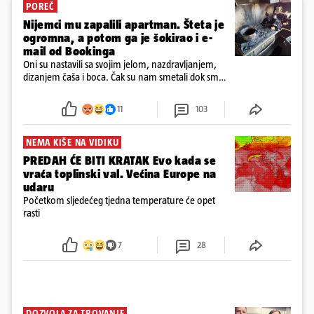
POREČ
Nijemci mu zapalili apartman. Šteta je
ogromna, a potom ga je šokirao i e-
mail od Bookinga
Oni su nastavili sa svojim jelom, nazdravljanjem,
dizanjem čaša i boca. Čak su nam smetali dok smo
u panici kupili crijeva kako bismo pokušali ugasiti
požar, rekao je vlasnik
11
103
NEMA KIŠE NA VIDIKU
PREDAH ĆE BITI KRATAK Evo kada se
vraća toplinski val. Većina Europe na
udaru
Početkom sljedećeg tjedna temperature će opet
rasti
7
28
DOZVOLA ZA TROVANJE