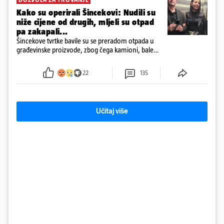
Kako su operirali Šincekovi: Nudili su
niže cijene od drugih, mljeli su otpad
pa zakapali...
Šincekove tvrtke bavile su se preradom otpada u
građevinske proizvode, zbog čega kamioni, bale
plastike i samljeveni materijal dugo nisu izazivali
sumnju
22
135
Učitaj više