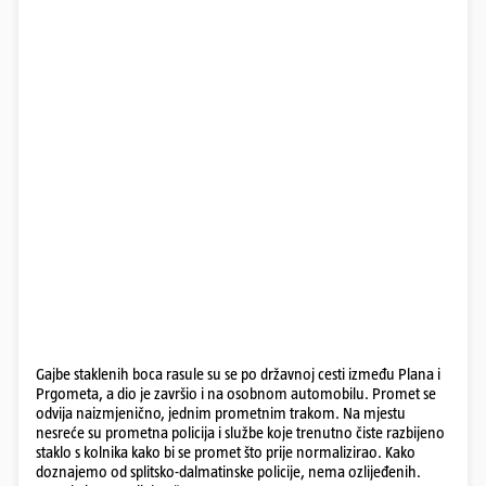
Gajbe staklenih boca rasule su se po državnoj cesti između Plana i
Prgometa, a dio je završio i na osobnom automobilu. Promet se
odvija naizmjenično, jednim prometnim trakom. Na mjestu
nesreće su prometna policija i službe koje trenutno čiste razbijeno
staklo s kolnika kako bi se promet što prije normalizirao. Kako
doznajemo od splitsko-dalmatinske policije, nema ozlijeđenih.