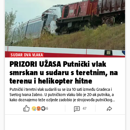
SUDAR DVA VLAKA
PRIZORI UŽASA Putnički vlak
smrskan u sudaru s teretnim, na
terenu i helikopter hitne
Putnički i teretni vlak sudarili su se iza 10 sati između Gradeca i
Svetog Ivana žabno. U putničkom vlaku bilo je 20-ak putnika, a
kako doznajemo teže ozljede zadobio je strojovođa putničkog
vlaka. Zatvoren je promet, a fotoreporteri Prigorskog objavili su
6
47
prve snimke s mjesta sudara