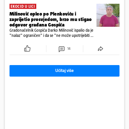
EKOCID U LICI
Milinović opleo po Plenkoviću i
zaprijetio prosvjedom, brzo mu stigao
odgovor građana Gospića
Gradonačelnik Gospića Darko Milinović ispalio da je
"nalaz" ograničen" i da se "ne može upotrijebiti za
sudske sporove". Građani Gospića ga podsjetili da
ga je naručio Uskok i da je dio spisa
14
Učitaj više