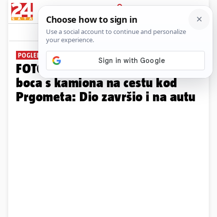
PRIJAVA
Galerija
Komentari
2
POGLEDAJTE FOTOGRAFIJE
FOTO Rasule se gajbe staklenih
boca s kamiona na cestu kod
Prgometa: Dio završio i na autu