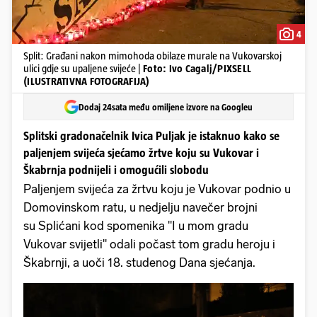
4
Split: Građani nakon mimohoda obilaze murale na Vukovarskoj
ulici gdje su upaljene svijeće |
Foto: Ivo Cagalj/PIXSELL
(ILUSTRATIVNA FOTOGRAFIJA)
Dodaj 24sata među omiljene izvore na Googleu
Splitski gradonačelnik Ivica Puljak je istaknuo kako se
paljenjem svijeća sjećamo žrtve koju su Vukovar i
Škabrnja podnijeli i omogućili slobodu
Paljenjem svijeća za žrtvu koju je Vukovar podnio u
Domovinskom ratu, u nedjelju navečer brojni
su Splićani kod spomenika "I u mom gradu
Vukovar svijetli" odali počast tom gradu heroju i
Škabrnji, a uoči 18. studenog Dana sjećanja.