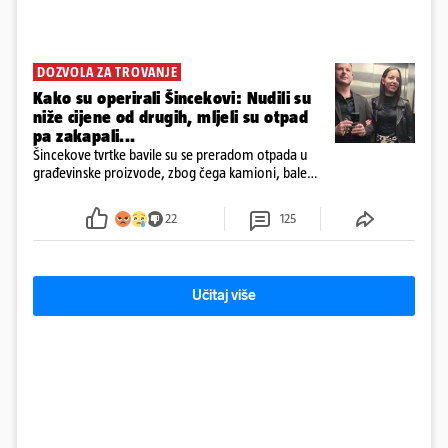
DOZVOLA ZA TROVANJE
Kako su operirali Šincekovi: Nudili su
niže cijene od drugih, mljeli su otpad
pa zakapali...
Šincekove tvrtke bavile su se preradom otpada u
građevinske proizvode, zbog čega kamioni, bale
plastike i samljeveni materijal dugo nisu izazivali
sumnju
22
125
Učitaj više