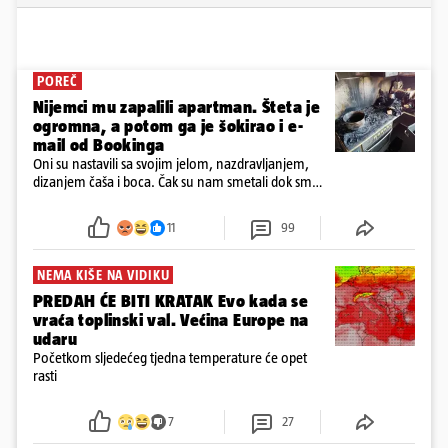
POREČ
Nijemci mu zapalili apartman. Šteta je
ogromna, a potom ga je šokirao i e-
mail od Bookinga
Oni su nastavili sa svojim jelom, nazdravljanjem,
dizanjem čaša i boca. Čak su nam smetali dok smo
u panici kupili crijeva kako bismo pokušali ugasiti
požar, rekao je vlasnik
11
99
NEMA KIŠE NA VIDIKU
PREDAH ĆE BITI KRATAK Evo kada se
vraća toplinski val. Većina Europe na
udaru
Početkom sljedećeg tjedna temperature će opet
rasti
7
27