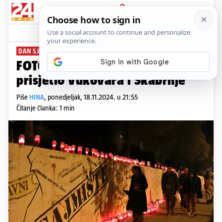
PRIJAVA
News
Komentari
0
DAN SJEĆANJA
FOTO Split se paljenjem svijeća
prisjetio Vukovara i Škabrnje
Piše
HINA
,
ponedjeljak, 18.11.2024. u 21:55
Čitanje članka: 1 min