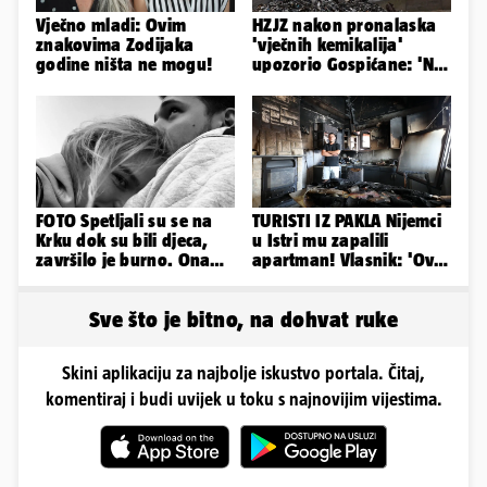
Vječno mladi: Ovim
HZJZ nakon pronalaska
znakovima Zodijaka
'vječnih kemikalija'
godine ništa ne mogu!
upozorio Gospićane: 'Ne
idite na odlagalište...'
FOTO Spetljali su se na
TURISTI IZ PAKLA Nijemci
Krku dok su bili djeca,
u Istri mu zapalili
završilo je burno. Ona
apartman! Vlasnik: 'Ovo
sad želi 50 milijuna eura
je danas postala tortura'
Sve što je bitno, na dohvat ruke
Skini aplikaciju za najbolje iskustvo portala. Čitaj,
komentiraj i budi uvijek u toku s najnovijim vijestima.