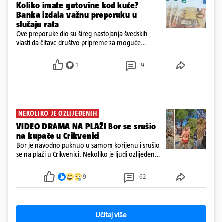
Koliko imate gotovine kod kuće?
Banka izdala važnu preporuku u
slučaju rata
Ove preporuke dio su šireg nastojanja švedskih
vlasti da čitavo društvo pripreme za moguće
posljedice vojnih ili kibernetičkih napada
1
9
NEKOLIKO JE OZLIJEĐENIH
VIDEO DRAMA NA PLAŽI Bor se srušio
na kupače u Crikvenici
Bor je navodno puknuo u samom korijenu i srušio
se na plaži u Crikvenici. Nekoliko je ljudi ozlijeđeno,
ali navodno se ne radi o težim ozljedama
9
62
Učitaj više