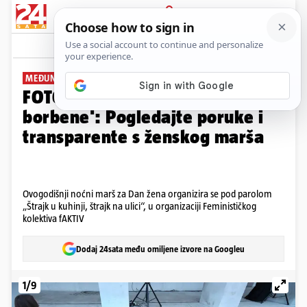
PRIJAVA
Galerija
Komentari
32
MEĐUNARODNI DAN ŽENA
FOTO 'Uvijek glasne, zauvijek
borbene': Pogledajte poruke i
transparente s ženskog marša
Ovogodišnji noćni marš za Dan žena organizira se pod parolom
„Štrajk u kuhinji, štrajk na ulici“, u organizaciji Feminističkog
kolektiva fAKTIV
Dodaj 24sata među omiljene izvore na Googleu
1/9