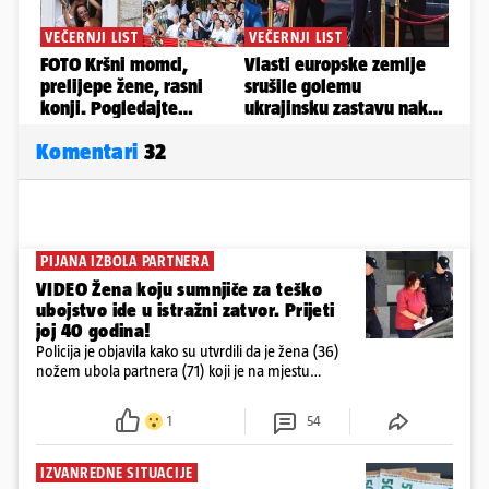
Komentari
32
PIJANA IZBOLA PARTNERA
VIDEO Žena koju sumnjiče za teško
ubojstvo ide u istražni zatvor. Prijeti
joj 40 godina!
Policija je objavila kako su utvrdili da je žena (36)
nožem ubola partnera (71) koji je na mjestu
preminuo. Imala je 2,03 promila. U nedjelju su je
ispitali i poslali u istražni zatvor
1
54
IZVANREDNE SITUACIJE