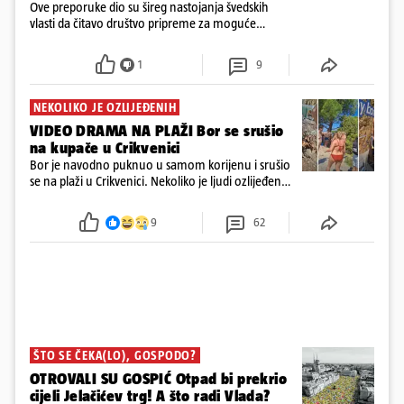
Ove preporuke dio su šireg nastojanja švedskih
vlasti da čitavo društvo pripreme za moguće
posljedice vojnih ili kibernetičkih napada
1
9
NEKOLIKO JE OZLIJEĐENIH
VIDEO DRAMA NA PLAŽI Bor se srušio
na kupače u Crikvenici
Bor je navodno puknuo u samom korijenu i srušio
se na plaži u Crikvenici. Nekoliko je ljudi ozlijeđeno,
ali navodno se ne radi o težim ozljedama
9
62
ŠTO SE ČEKA(LO), GOSPODO?
OTROVALI SU GOSPIĆ Otpad bi prekrio
cijeli Jelačićev trg! A što radi Vlada?