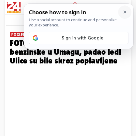
PRIJAVA
Galerija
Komentari
5
POGLEDAJTE FOTOGRAFIJE
FOTO UŽASA Oluja razorila dio
benzinske u Umagu, padao led!
Ulice su bile skroz poplavljene