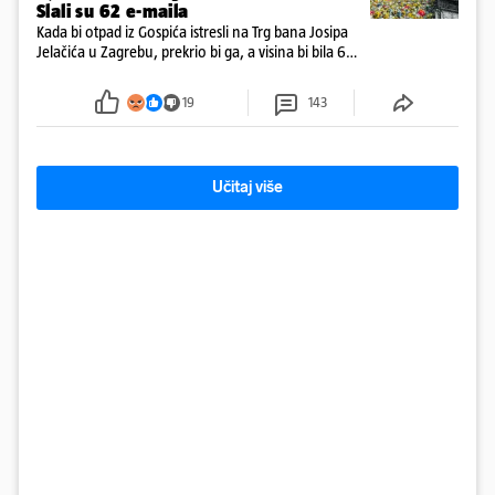
Slali su 62 e-maila
Kada bi otpad iz Gospića istresli na Trg bana Josipa
Jelačića u Zagrebu, prekrio bi ga, a visina bi bila 6
metara. Smeće stane u 284.600 kubnih kocaka.
Kada bi slagali jednu na drugu, visina bi bila kao
19
143
2600 katedrala
Učitaj više