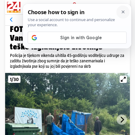
PRIJAVA
Galerija
Komentari
18
SLUŽBE NA TERENU
FOTO Uznemirujući prizori iz
Vanića: Pronađeni leševi pasa i
teško izgladnjele životinje
Policija je tijekom vikenda uhitila 45-godišnju voditeljicu udruge za
zaštitu životinja zbog sumnje da je teško zanemarivala i
izgladnjivala pse koji su joj bili povjereni na skrb
1/30