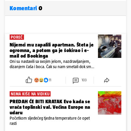
Komentari
0
POREČ
Nijemci mu zapalili apartman. Šteta je
ogromna, a potom ga je šokirao i e-
mail od Bookinga
Oni su nastavili sa svojim jelom, nazdravljanjem,
dizanjem čaša i boca. Čak su nam smetali dok smo
u panici kupili crijeva kako bismo pokušali ugasiti
požar, rekao je vlasnik
11
103
NEMA KIŠE NA VIDIKU
PREDAH ĆE BITI KRATAK Evo kada se
vraća toplinski val. Većina Europe na
udaru
Početkom sljedećeg tjedna temperature će opet
rasti