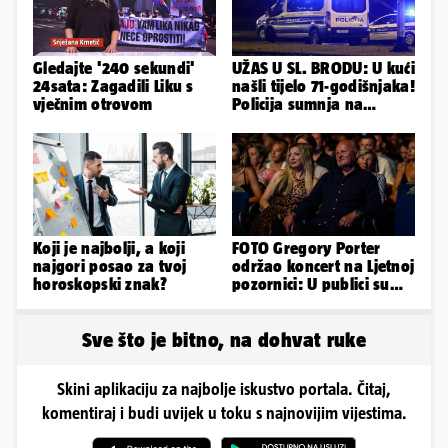
Gledajte '240 sekundi'
UŽAS U SL. BRODU: U kući
24sata: Zagadili Liku s
našli tijelo 71-godišnjaka!
vječnim otrovom
Policija sumnja na
nasilnu smrt
Koji je najbolji, a koji
FOTO Gregory Porter
najgori posao za tvoj
održao koncert na Ljetnoj
horoskopski znak?
pozornici: U publici su
bili Mateša i Blanka
Sve što je bitno, na dohvat ruke
Skini aplikaciju za najbolje iskustvo portala. Čitaj,
komentiraj i budi uvijek u toku s najnovijim vijestima.