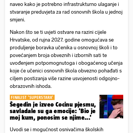
naveo kako je potrebno infrastrukturno ulaganje i
stvaranje preduvjeta za rad osnovnih škola u jednoj
smjeni.
Nakon što se ti uvjeti ostvare na razini cijele
Hrvatske, od rujna 2027. godine omogućava se
produljenje boravka učenika u osnovnoj školi i to
povećanjem broja obveznih i izbornih sati te
uvođenjem potpomognutoga i obogaćenog učenja
koje će učenici osnovnih škola obvezno pohađati s
ciljem postizanja više razine usvojenosti odgojno-
obrazovnih ishoda.
FINALIST 'SUPERSTARA'
Šegedin je izveo Cocinu pjesmu,
savladale su ga emocije: 'Bio je
moj kum, ponosim se njime...'
Uvodi se i mogućnost osnivačima školskih