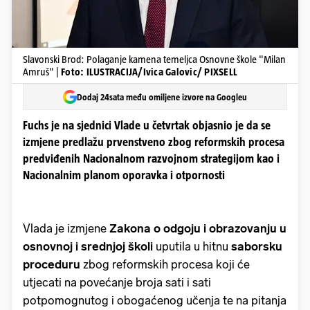
Slavonski Brod: Polaganje kamena temeljca Osnovne škole "Milan
Amruš" |
Foto: ILUSTRACIJA/Ivica Galovic/ PIXSELL
Dodaj 24sata među omiljene izvore na Googleu
Fuchs je na sjednici Vlade u četvrtak objasnio je da se
izmjene predlažu prvenstveno zbog reformskih procesa
predviđenih Nacionalnom razvojnom strategijom kao i
Nacionalnim planom oporavka i otpornosti
Vlada je izmjene
Zakona o odgoju i obrazovanju u
osnovnoj i srednjoj školi
uputila u hitnu
saborsku
proceduru
zbog reformskih procesa koji će
utjecati na povećanje broja sati i sati
potpomognutog i obogaćenog učenja te na pitanja