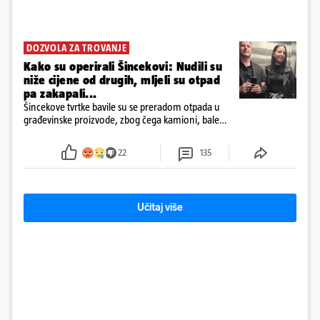
DOZVOLA ZA TROVANJE
Kako su operirali Šincekovi: Nudili su
niže cijene od drugih, mljeli su otpad
pa zakapali...
Šincekove tvrtke bavile su se preradom otpada u
građevinske proizvode, zbog čega kamioni, bale
plastike i samljeveni materijal dugo nisu izazivali
sumnju
22
135
Učitaj više