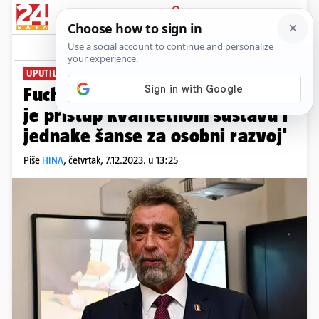
PRIJAVA
News
Komentari
0
UPUTILI IH U SABORSKU PROCEDURU
Fuchs o izmjenama zakona: 'Cilj
je pristup kvalitetnom sustavu i
jednake šanse za osobni razvoj'
Piše
HINA
,
četvrtak, 7.12.2023. u 13:25