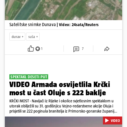
Satelitske snimke Dunava
| Video: 24sata/Reuters
dunav
suša
1
7
SPEKTAKL DESETI PUT
VIDEO Armada osvijetlila Krčki
most u čast Oluje s 222 baklje
KRČKI MOST - Navijači iz Rijeke i okolice svjetlosnim spektaklom u
utorak obilježili su 31. godišnjicu Vojno-redarstvene akcije Oluja i
prisjetili se 222 poginula branitelja iz Primorsko-goranske županije.
Bakljadu su priredili desetu godinu zaredom, a gledali su je s kopna
VIDEO
i s mora