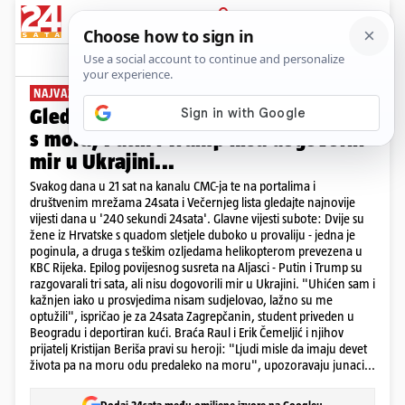
PRIJAVA
News
Komentari
0
NAJVAŽNIJE VIJESTI
Gledajte '240 sekundi' 24sata! Heroji
s mora, Putin i Trump nisu dogovorili
mir u Ukrajini...
Svakog dana u 21 sat na kanalu CMC-ja te na portalima i
društvenim mrežama 24sata i Večernjeg lista gledajte najnovije
vijesti dana u '240 sekundi 24sata'. Glavne vijesti subote: Dvije su
žene iz Hrvatske s quadom sletjele duboko u provaliju - jedna je
poginula, a druga s teškim ozljedama helikopterom prevezena u
KBC Rijeka. Epilog povijesnog susreta na Aljasci - Putin i Trump su
razgovarali tri sata, ali nisu dogovorili mir u Ukrajini. "Uhićen sam i
kažnjen iako u prosvjedima nisam sudjelovao, lažno su me
optužili", ispričao je za 24sata Zagrepčanin, student priveden u
Beogradu i deportiran kući. Braća Raul i Erik Čemeljić i njihov
prijatelj Kristijan Beriša pravi su heroji: "Ljudi misle da imaju devet
života pa na moru odu predaleko na moru", upozoravaju junaci...