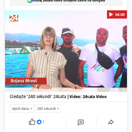
Dodaj 24sata među omiljene izvore na Googleu
04:00
Pokretanje videa...
Gledajte '240 sekundi' 24sata
| Video: 24sata Video
vijesti dana
240 sekundi
1