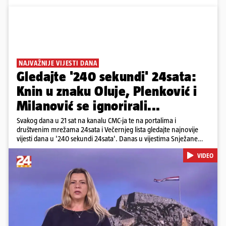
NAJVAŽNIJE VIJESTI DANA
Gledajte '240 sekundi' 24sata:
Knin u znaku Oluje, Plenković i
Milanović se ignorirali...
Svakog dana u 21 sat na kanalu CMC-ja te na portalima i
društvenim mrežama 24sata i Večernjeg lista gledajte najnovije
vijesti dana u '240 sekundi 24sata'. Danas u vijestima Snježane
Krnetić: Hrvatska je obilježila 31. obljetnicu Oluje, a pažnju je
VIDEO
privuklo ignoriranje predsjednika Zorana Milanovića i premijera
Andreja Plenkovića u Kninu. Donosimo i detalje o većim
braniteljskim mirovinama, apelu obitelji Hrvata u komi u Irskoj,
upozorenjima nakon nove tragedije na električnom romobilu te
smanjenju proizvodnje u nuklearnoj elektrani Krško.
Pokretanje videa...