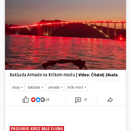
Pokretanje videa...
Bakljada Armade na Krčkom mostu
| Video: Čitatelj 24sata
oluja
bakljada
armada
krčki most
24
21
PROJURIO KROZ BALE SIJENA