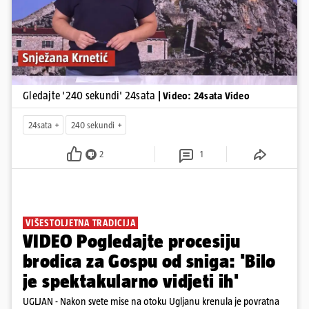
Gledajte '240 sekundi' 24sata
| Video: 24sata Video
24sata
240 sekundi
2
1
VIŠESTOLJETNA TRADICIJA
VIDEO Pogledajte procesiju
brodica za Gospu od sniga: 'Bilo
je spektakularno vidjeti ih'
UGLJAN - Nakon svete mise na otoku Ugljanu krenula je povratna