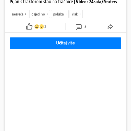
Pijan s traktorom stao na tračnice
| Video: 24sata/Reuters
nesreća
osjetljivo
poljska
vlak
2
5
Učitaj više