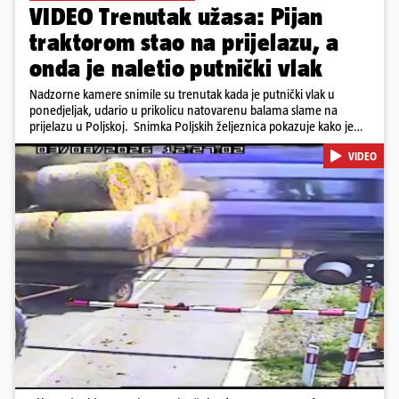
VIDEO Trenutak užasa: Pijan
traktorom stao na prijelazu, a
onda je naletio putnički vlak
Nadzorne kamere snimile su trenutak kada je putnički vlak u
ponedjeljak, udario u prikolicu natovarenu balama slame na
prijelazu u Poljskoj. Snimka Poljskih željeznica pokazuje kako je
vozač traktora krenuo preko pruge dok su se rampe spuštale i
VIDEO
signalna svjetla bila uključena, a zatim se zaustavio dok su prikolice
ostale na tračnicama. Vlak je ubrzo udario u njih i probio se kroz
teret. U nesreći nije bilo ozlijeđenih. Iz PKP-a su priopćili da je
vozač traktora bio pod utjecajem alkohola te da je ugrozio živote
oko 500 putnika.
Pokretanje videa...