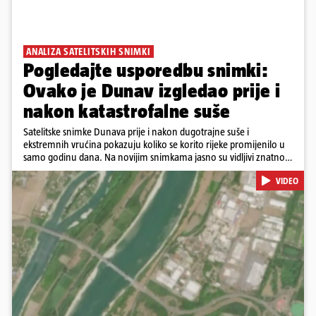
ANALIZA SATELITSKIH SNIMKI
Pogledajte usporedbu snimki:
Ovako je Dunav izgledao prije i
nakon katastrofalne suše
Satelitske snimke Dunava prije i nakon dugotrajne suše i
ekstremnih vrućina pokazuju koliko se korito rijeke promijenilo u
samo godinu dana. Na novijim snimkama jasno su vidljivi znatno
veći pješčani sprudovi i sužene vodene površine, što svjedoči o
VIDEO
povijesno niskim vodostajima. Promjene su zabilježene duž cijelog
toka, od Njemačke i Austrije, preko Slovačke, Hrvatske i Srbije, do
Rumunjske i Bugarske. Snimke je tijekom ljeta 2025. i 2026.
zabilježio satelit Sentinel-2 u sklopu programa Europske unije
Copernicus.
Pokretanje videa...