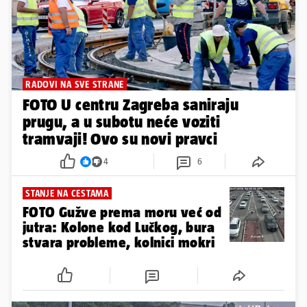
RADOVI NA SVE STRANE
FOTO U centru Zagreba saniraju
prugu, a u subotu neće voziti
tramvaji! Ovo su novi pravci
4
6
STANJE NA CESTAMA
FOTO Gužve prema moru već od
jutra: Kolone kod Lučkog, bura
stvara probleme, kolnici mokri