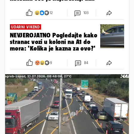
12
103
UDARNI VIKEND
NEVJEROJATNO Pogledajte kako
stranac vozi u koloni na A1 do
mora: 'Kolika je kazna za ovo?'
9
84