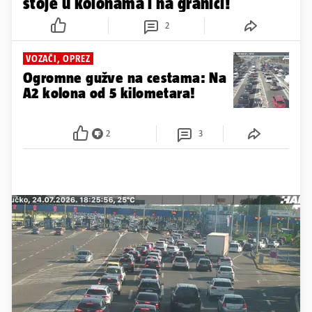
stoje u kolonama i na granici!
2
VOZAČI, OPREZ
Ogromne gužve na cestama: Na
A2 kolona od 5 kilometara!
2
3