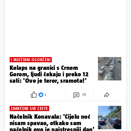
I MJEŠTANI OGORČENI
Kolaps na granici s Crnom
Gorom, ljudi čekaju i preko 12
sati: 'Ovo je teror, sramota!'
2
29
ZAKRČENE SVE CESTE
Načelnik Konavala: 'Cijelu noć
nisam spavao, otkako sam
načelnik ovo je najstresniji dan'