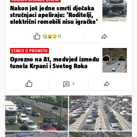
Nakon još jedne smrti dječaka
stručnjaci apeliraju: 'Roditelji,
električni romobili nisu igračke'
13
STANJE U PROMETU
Oprezno na A1, medvjed između
tunela Krpani i Svetog Roka
5