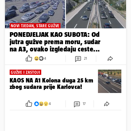
NOVI TJEDAN, STARE GUŽVE
PONEDJELJAK KAO SUBOTA: Od
jutra gužve prema moru, sudar
na A3, ovako izgledaju ceste...
4
21
GUŽVE I ZASTOJI
KAOS NA A1 Kolona duga 25 km
zbog sudara prije Karlovca!
4
17