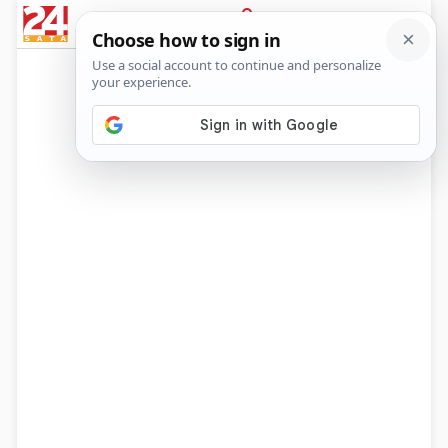
News
Show
Sport
Life&style
Video
Express
PRIJAVA