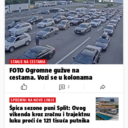
STANJE NA CESTAMA
FOTO Ogromne gužve na
cestama. Vozi se u kolonama
2
SPREMNI NA NOVE LINIJE
Špica sezone puni Split: Ovog
vikenda kroz zračnu i trajektnu
luku proći će 121 tisuća putnika