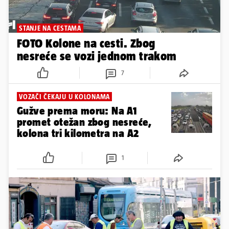
STANJE NA CESTAMA
FOTO Kolone na cesti. Zbog
nesreće se vozi jednom trakom
7
VOZAČI ČEKAJU U KOLONAMA
Gužve prema moru: Na A1
promet otežan zbog nesreće,
kolona tri kilometra na A2
1