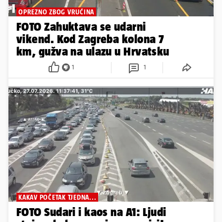
OPREZNO ZBOG VRUĆINA
FOTO Zahuktava se udarni
vikend. Kod Zagreba kolona 7
km, gužva na ulazu u Hrvatsku
1
1
KAKAV POČETAK TJEDNA...
FOTO Sudari i kaos na A1: Ljudi