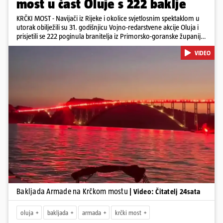
most u čast Oluje s 222 baklje
KRČKI MOST - Navijači iz Rijeke i okolice svjetlosnim spektaklom u
utorak obilježili su 31. godišnjicu Vojno-redarstvene akcije Oluja i
prisjetili se 222 poginula branitelja iz Primorsko-goranske županije.
Bakljadu su priredili desetu godinu zaredom, a gledali su je s kopna
VIDEO
i s mora
Pokretanje videa...
Bakljada Armade na Krčkom mostu
| Video: Čitatelj 24sata
oluja
bakljada
armada
krčki most