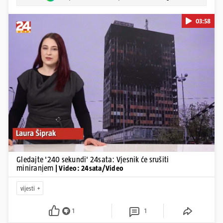
03:58
Pokretanje videa...
Gledajte '240 sekundi' 24sata: Vjesnik će srušiti
miniranjem
| Video: 24sata/Video
vijesti
1
1