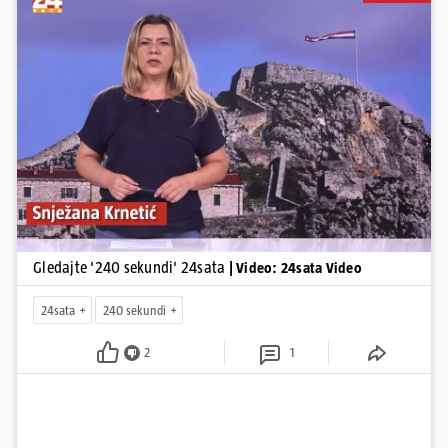
Andreja Plenkovića u Kninu. Donosimo i detalje o većim
braniteljskim mirovinama, apelu obitelji Hrvata u komi u Irskoj,
upozorenjima nakon nove tragedije na električnom romobilu te
smanjenju proizvodnje u nuklearnoj elektrani Krško.
Pokretanje videa...
Gledajte '240 sekundi' 24sata
| Video: 24sata Video
24sata
240 sekundi
2
1