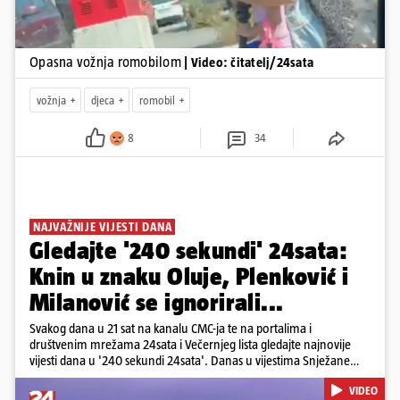
Opasna vožnja romobilom
| Video: čitatelj/24sata
vožnja
djeca
romobil
8
34
NAJVAŽNIJE VIJESTI DANA
Gledajte '240 sekundi' 24sata:
Knin u znaku Oluje, Plenković i
Milanović se ignorirali...
Svakog dana u 21 sat na kanalu CMC-ja te na portalima i
društvenim mrežama 24sata i Večernjeg lista gledajte najnovije
vijesti dana u '240 sekundi 24sata'. Danas u vijestima Snježane
Krnetić: Hrvatska je obilježila 31. obljetnicu Oluje, a pažnju je
VIDEO
privuklo ignoriranje predsjednika Zorana Milanovića i premijera