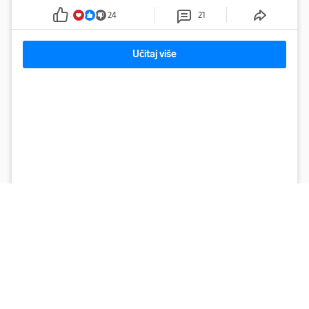
24
21
Učitaj više