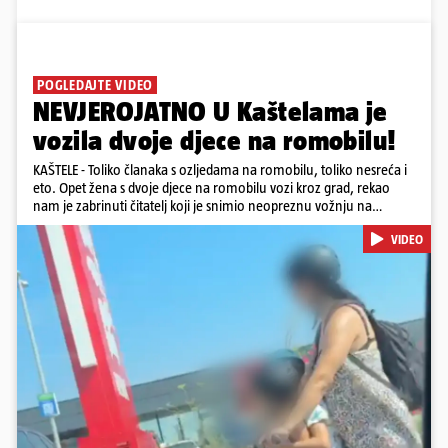
POGLEDAJTE VIDEO
NEVJEROJATNO U Kaštelama je
vozila dvoje djece na romobilu!
KAŠTELE - Toliko članaka s ozljedama na romobilu, toliko nesreća i
eto. Opet žena s dvoje djece na romobilu vozi kroz grad, rekao
nam je zabrinuti čitatelj koji je snimio neopreznu vožnju na
romobilu u četvrtak prijepodne. Podsjetimo, mjesec i pol od smrti
VIDEO
dječaka (14) u Metkoviću, pad s električnog romobila odnio je još
jedan mladi život. Unatoč naporima liječnika KBC-a Zagreb, u
ponedjeljak maloljetnik je podlegao ozljedama zadobivenima u
padu s romobila.
Pokretanje videa...