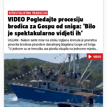
VIŠESTOLJETNA TRADICIJA
VIDEO Pogledajte procesiju
brodica za Gospu od sniga: 'Bilo
je spektakularno vidjeti ih'
UGLJAN - Nakon svete mise na otoku Ugljanu krenula je povratna
povorka brodova povodom današnjeg blagdana Gospe od Sniga.
"U jednom su se trenutku sva plovila okupila na jednome mjestu
te sinkronizirano kružila sljedećih deset minuta, što je izgledalo
VIDEO
spektakularno", kazala nam je čitateljica koja je snimila povorku.
Posebno atraktivan prizor bio je, kako je rekla, kada su se pojedini
sudionici popeli na vrhove brodova i mahali upaljenim bakljama.
Na nekim su brodovima bili svirači, što je dodatno pridonijelo
živosti prizora. Riječ je o višestoljetnoj tradiciji, koja se neprekidno
održava od 1514. godine. U sklopu proslave održat će se i
tradicionalna Kukljiška fešta, koja će započeti u popodnevnim
Pokretanje videa...
satima s tradicionalnim dalmatinskim igrama.