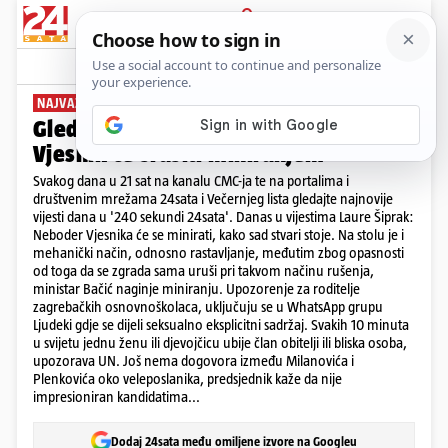
PRIJAVA
News
Komentari
1
NAJVAŽNIJE VIJESTI DANA
Gledajte '240 sekundi' 24sata:
Vjesnik će srušiti miniranjem
Svakog dana u 21 sat na kanalu CMC-ja te na portalima i
društvenim mrežama 24sata i Večernjeg lista gledajte najnovije
vijesti dana u '240 sekundi 24sata'. Danas u vijestima Laure Šiprak:
Neboder Vjesnika će se minirati, kako sad stvari stoje. Na stolu je i
mehanički način, odnosno rastavljanje, međutim zbog opasnosti
od toga da se zgrada sama uruši pri takvom načinu rušenja,
ministar Bačić naginje miniranju. Upozorenje za roditelje
zagrebačkih osnovnoškolaca, uključuju se u WhatsApp grupu
Ljudeki gdje se dijeli seksualno eksplicitni sadržaj. Svakih 10 minuta
u svijetu jednu ženu ili djevojčicu ubije član obitelji ili bliska osoba,
upozorava UN. Još nema dogovora između Milanovića i
Plenkovića oko veleposlanika, predsjednik kaže da nije
impresioniran kandidatima...
Dodaj 24sata među omiljene izvore na Googleu