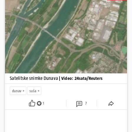
toka, od Njemačke i Austrije, preko Slovačke, Hrvatske i Srbije, do
Rumunjske i Bugarske. Snimke je tijekom ljeta 2025. i 2026.
zabilježio satelit Sentinel-2 u sklopu programa Europske unije
Copernicus.
Pokretanje videa...
Satelitske snimke Dunava
| Video: 24sata/Reuters
dunav
suša
1
7