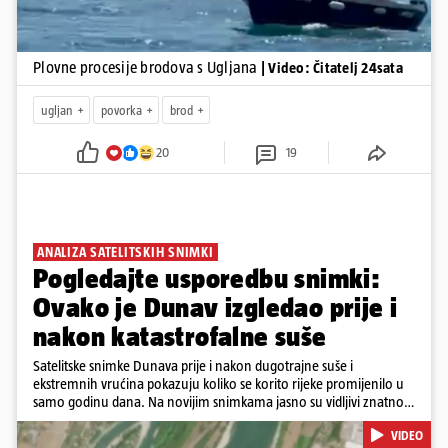
Plovne procesije brodova s Ugljana
| Video: Čitatelj 24sata
ugljan
povorka
brod
20
19
ANALIZA SATELITSKIH SNIMKI
Pogledajte usporedbu snimki:
Ovako je Dunav izgledao prije i
nakon katastrofalne suše
Satelitske snimke Dunava prije i nakon dugotrajne suše i
ekstremnih vrućina pokazuju koliko se korito rijeke promijenilo u
samo godinu dana. Na novijim snimkama jasno su vidljivi znatno
veći pješčani sprudovi i sužene vodene površine, što svjedoči o
VIDEO
povijesno niskim vodostajima. Promjene su zabilježene duž cijelog