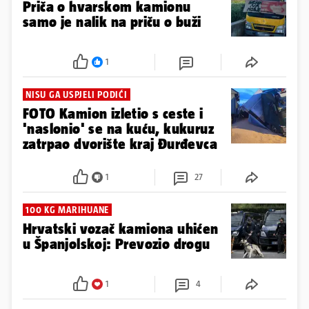
Priča o hvarskom kamionu
samo je nalik na priču o buži
1
NISU GA USPJELI PODIĆI
FOTO Kamion izletio s ceste i
'naslonio' se na kuću, kukuruz
zatrpao dvorište kraj Đurđevca
1
27
100 KG MARIHUANE
Hrvatski vozač kamiona uhićen
u Španjolskoj: Prevozio drogu
1
4