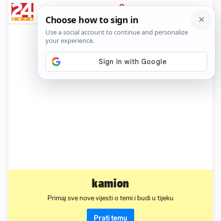
News
Show
Sport
Life&style
Video
Express
PRIJAVA
kamion
Primaj sve nove vijesti o temi i budi u tijeku
Prati temu