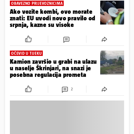
OBAVEZNO PRIJEVOZNICIMA
Ako vozite kombi, ovo morate
znati: EU uvodi novo pravilo od
srpnja, kazne su visoke
OČEVID U TIJEKU
Kamion završio u grabi na ulazu
u naselje Škrinjari, na snazi je
posebna regulacija prometa
2