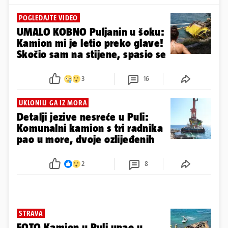
POGLEDAJTE VIDEO
UMALO KOBNO Puljanin u šoku:
Kamion mi je letio preko glave!
Skočio sam na stijene, spasio se
3
16
UKLONILI GA IZ MORA
Detalji jezive nesreće u Puli:
Komunalni kamion s tri radnika
pao u more, dvoje ozlijeđenih
2
8
STRAVA
FOTO Kamion u Puli upao u