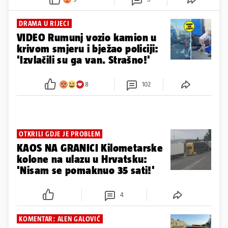
DRAMA U RIJECI
VIDEO Rumunj vozio kamion u
krivom smjeru i bježao policiji:
'Izvlačili su ga van. Strašno!'
8
102
OTKRILI GDJE JE PROBLEM
KAOS NA GRANICI Kilometarske
kolone na ulazu u Hrvatsku:
'Nisam se pomaknuo 35 sati!'
4
KOMENTAR: ALEN GALOVIĆ