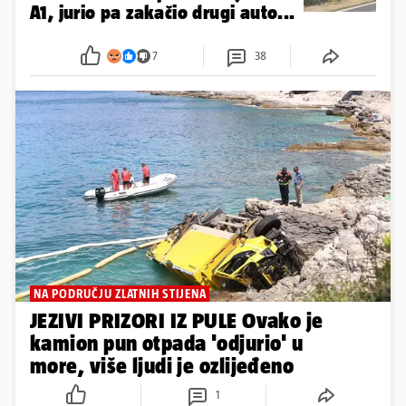
A1, jurio pa zakačio drugi auto...
7
38
NA PODRUČJU ZLATNIH STIJENA
JEZIVI PRIZORI IZ PULE Ovako je
kamion pun otpada 'odjurio' u
more, više ljudi je ozlijeđeno
1