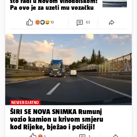
što radi u Novom Vinodolskom!
Pa ovo je za uzeti mu vozačku
10
63
NEVJEROJATNO
ŠIRI SE NOVA SNIMKA Rumunj
vozio kamion u krivom smjeru
kod Rijeke, bježao i policiji!
5
3