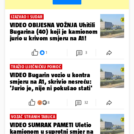
IZAZVAO I SUDAR
VIDEO OBIJESNA VOŽNJA Uhitili
Bugarina (40) koji je kamionom
jurio u krivom smjeru na A1!
1
3
TRAŽIO LIJEČNIČKU POMOĆ
VIDEO Bugarin vozio u kontra
smjeru na A1, skrivio nesreću:
'Jurio je, nije ni pokušao stati'
8
32
VOZAČ STRANIH TABLICA
VIDEO SUMRAK PAMETI Uletio
kamionom u suprotni smjer na