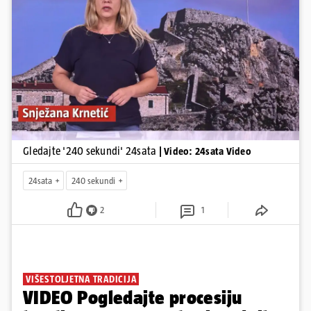
smanjenju proizvodnje u nuklearnoj elektrani Krško.
Pokretanje videa...
Gledajte '240 sekundi' 24sata
| Video: 24sata Video
24sata
240 sekundi
2
1
VIŠESTOLJETNA TRADICIJA
VIDEO Pogledajte procesiju