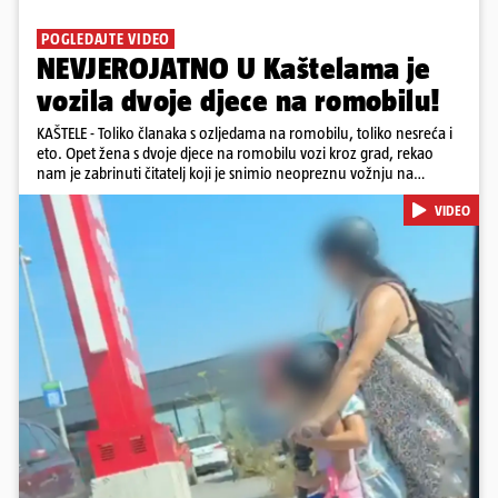
POGLEDAJTE VIDEO
NEVJEROJATNO U Kaštelama je
vozila dvoje djece na romobilu!
KAŠTELE - Toliko članaka s ozljedama na romobilu, toliko nesreća i
eto. Opet žena s dvoje djece na romobilu vozi kroz grad, rekao
nam je zabrinuti čitatelj koji je snimio neopreznu vožnju na
romobilu u četvrtak prijepodne. Podsjetimo, mjesec i pol od smrti
VIDEO
dječaka (14) u Metkoviću, pad s električnog romobila odnio je još
jedan mladi život. Unatoč naporima liječnika KBC-a Zagreb, u
ponedjeljak maloljetnik je podlegao ozljedama zadobivenima u
padu s romobila.
Pokretanje videa...