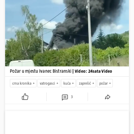
Pokretanje videa...
Požar u mjestu Ivanec Bistranski
| Video: 24sata Video
crna kronika
vatrogasci
kuća
zaprešić
požar
3