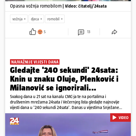
Opasna vožnja romobilom
| Video: čitatelj/24sata
vožnja
djeca
romobil
5
13
NAJVAŽNIJE VIJESTI DANA
Gledajte '240 sekundi' 24sata:
Knin u znaku Oluje, Plenković i
Milanović se ignorirali...
Svakog dana u 21 sat na kanalu CMC-ja te na portalima i
društvenim mrežama 24sata i Večernjeg lista gledajte najnovije
vijesti dana u '240 sekundi 24sata'. Danas u vijestima Snježane
Krnetić: Hrvatska je obilježila 31. obljetnicu Oluje, a pažnju je
VIDEO
privuklo ignoriranje predsjednika Zorana Milanovića i premijera
Andreja Plenkovića u Kninu. Donosimo i detalje o većim
braniteljskim mirovinama, apelu obitelji Hrvata u komi u Irskoj,
upozorenjima nakon nove tragedije na električnom romobilu te