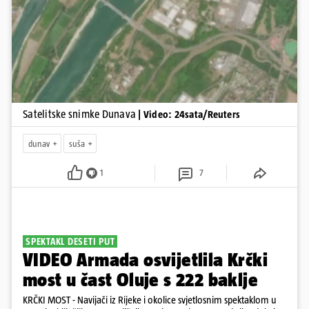
Pokretanje videa...
Satelitske snimke Dunava
| Video: 24sata/Reuters
dunav
suša
1
7
SPEKTAKL DESETI PUT
VIDEO Armada osvijetlila Krčki
most u čast Oluje s 222 baklje
KRČKI MOST - Navijači iz Rijeke i okolice svjetlosnim spektaklom u