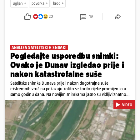
ugljan
povorka
brod
20
19
ANALIZA SATELITSKIH SNIMKI
Pogledajte usporedbu snimki:
Ovako je Dunav izgledao prije i
nakon katastrofalne suše
Satelitske snimke Dunava prije i nakon dugotrajne suše i
ekstremnih vrućina pokazuju koliko se korito rijeke promijenilo u
samo godinu dana. Na novijim snimkama jasno su vidljivi znatno
veći pješčani sprudovi i sužene vodene površine, što svjedoči o
VIDEO
povijesno niskim vodostajima. Promjene su zabilježene duž cijelog
toka, od Njemačke i Austrije, preko Slovačke, Hrvatske i Srbije, do
Rumunjske i Bugarske. Snimke je tijekom ljeta 2025. i 2026.
zabilježio satelit Sentinel-2 u sklopu programa Europske unije
Copernicus.