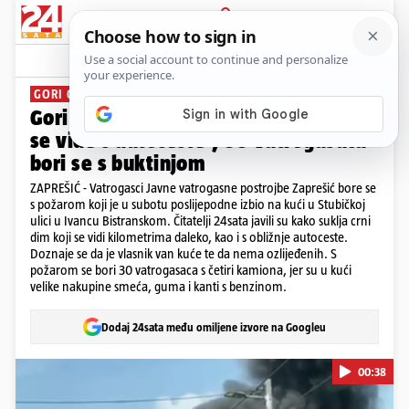
PRIJAVA
News
Komentari
3
GORI GOMILA SMEĆA
Gori kuća kraj Zaprešića: 'Vatra i dim
se vide s autoceste'; 30 vatrogasaca
bori se s buktinjom
ZAPREŠIĆ - Vatrogasci Javne vatrogasne postrojbe Zaprešić bore se
s požarom koji je u subotu poslijepodne izbio na kući u Stubičkoj
ulici u Ivancu Bistranskom. Čitatelji 24sata javili su kako suklja crni
dim koji se vidi kilometrima daleko, kao i s obližnje autoceste.
Doznaje se da je vlasnik van kuće te da nema ozlijeđenih. S
požarom se bori 30 vatrogasaca s četiri kamiona, jer su u kući
velike nakupine smeća, guma i kanti s benzinom.
Dodaj 24sata među omiljene izvore na Googleu
00:38