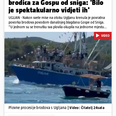
brodica za Gospu od sniga: 'Bilo
je spektakularno vidjeti ih'
UGLJAN - Nakon svete mise na otoku Ugljanu krenula je povratna
povorka brodova povodom današnjeg blagdana Gospe od Sniga.
"U jednom su se trenutku sva plovila okupila na jednome mjestu
te sinkronizirano kružila sljedećih deset minuta, što je izgledalo
VIDEO
spektakularno", kazala nam je čitateljica koja je snimila povorku.
Posebno atraktivan prizor bio je, kako je rekla, kada su se pojedini
sudionici popeli na vrhove brodova i mahali upaljenim bakljama.
Na nekim su brodovima bili svirači, što je dodatno pridonijelo
živosti prizora. Riječ je o višestoljetnoj tradiciji, koja se neprekidno
održava od 1514. godine. U sklopu proslave održat će se i
tradicionalna Kukljiška fešta, koja će započeti u popodnevnim
Pokretanje videa...
satima s tradicionalnim dalmatinskim igrama.
Plovne procesije brodova s Ugljana
| Video: Čitatelj 24sata