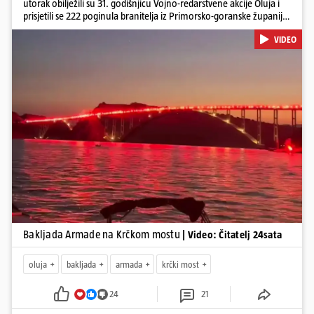
utorak obilježili su 31. godišnjicu Vojno-redarstvene akcije Oluja i
prisjetili se 222 poginula branitelja iz Primorsko-goranske županije.
Bakljadu su priredili desetu godinu zaredom, a gledali su je s kopna
VIDEO
i s mora
Pokretanje videa...
Bakljada Armade na Krčkom mostu
| Video: Čitatelj 24sata
oluja
bakljada
armada
krčki most
24
21