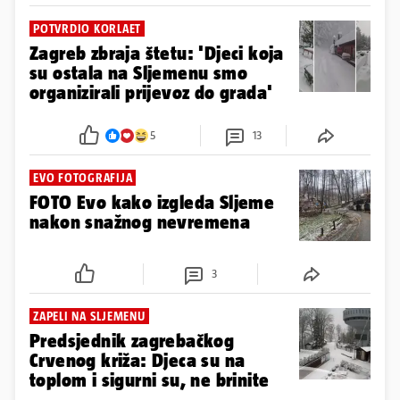
POTVRDIO KORLAET
Zagreb zbraja štetu: 'Djeci koja
su ostala na Sljemenu smo
organizirali prijevoz do grada'
5
13
EVO FOTOGRAFIJA
FOTO Evo kako izgleda Sljeme
nakon snažnog nevremena
3
ZAPELI NA SLJEMENU
Predsjednik zagrebačkog
Crvenog križa: Djeca su na
toplom i sigurni su, ne brinite