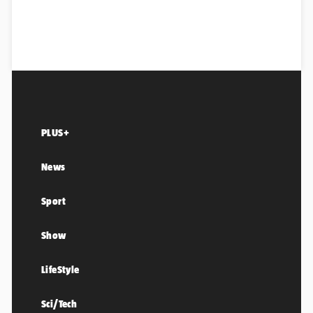
PLUS+
News
Sport
Show
LifeStyle
Sci/Tech