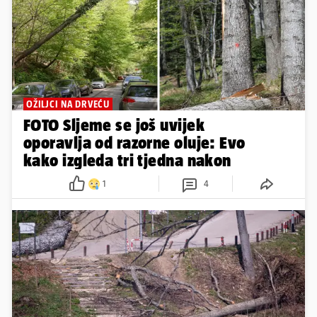
OŽILJCI NA DRVEĆU
FOTO Sljeme se još uvijek
oporavlja od razorne oluje: Evo
kako izgleda tri tjedna nakon
1
4