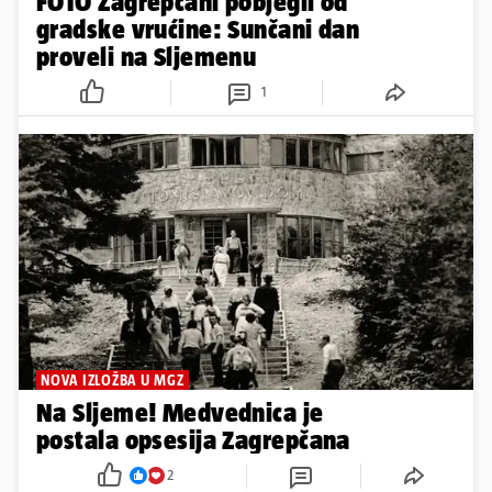
FOTO Zagrepčani pobjegli od
gradske vrućine: Sunčani dan
proveli na Sljemenu
1
NOVA IZLOŽBA U MGZ
Na Sljeme! Medvednica je
postala opsesija Zagrepčana
2