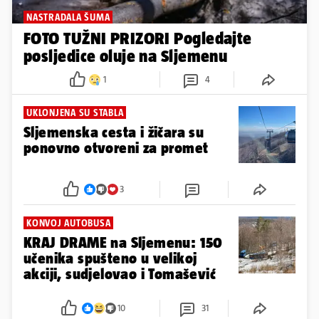
NASTRADALA ŠUMA
FOTO TUŽNI PRIZORI Pogledajte
posljedice oluje na Sljemenu
1
4
UKLONJENA SU STABLA
Sljemenska cesta i žičara su
ponovno otvoreni za promet
3
KONVOJ AUTOBUSA
KRAJ DRAME na Sljemenu: 150
učenika spušteno u velikoj
akciji, sudjelovao i Tomašević
10
31