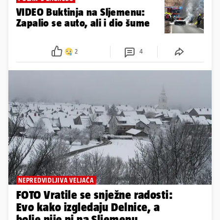
VIDEO Buktinja na Sljemenu:
Zapalio se auto, ali i dio šume
2
4
NEPREDVIDLJIVA VELJAČA
FOTO Vratile se snježne radosti:
Evo kako izgledaju Delnice, a
bolje nije ni na Sljemenu...