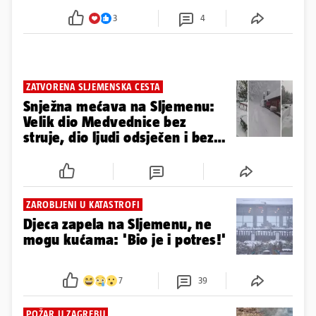
3
4
ZATVORENA SLJEMENSKA CESTA
Snježna mećava na Sljemenu:
Velik dio Medvednice bez
struje, dio ljudi odsječen i bez
grijanja
ZAROBLJENI U KATASTROFI
Djeca zapela na Sljemenu, ne
mogu kućama: 'Bio je i potres!'
7
39
POŽAR U ZAGREBU