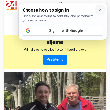
News
Show
Sport
Life&style
Video
Express
PRIJAVA
sljeme
Primaj sve nove vijesti o temi i budi u tijeku
Prati temu