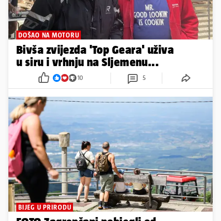
DOŠAO NA MOTORU
Bivša zvijezda 'Top Geara' uživa
u siru i vrhnju na Sljemenu...
10
5
BIJEG U PRIRODU