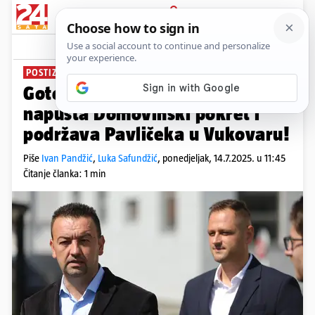
PRIJAVA
News
Komentari
78
POSTIZBORNA SLAGALICA
Gotovo je! 24sata doznaju: HDZ
napušta Domovinski pokret i
podržava Pavličeka u Vukovaru!
Piše
Ivan Pandžić
,
Luka Safundžić
,
ponedjeljak, 14.7.2025. u 11:45
Čitanje članka: 1 min