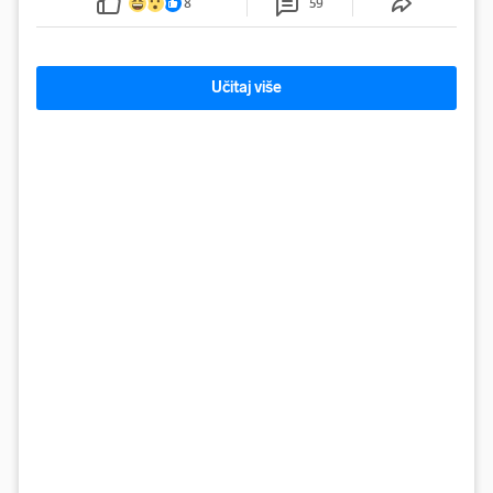
8
59
Učitaj više