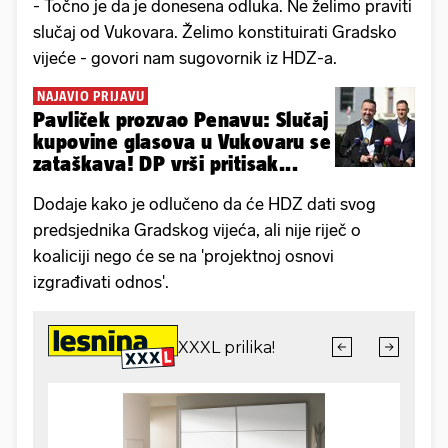
- Točno je da je donesena odluka. Ne želimo praviti
slučaj od Vukovara. Želimo konstituirati Gradsko
vijeće - govori nam sugovornik iz HDZ-a.
NAJAVIO PRIJAVU
Pavliček prozvao Penavu: Slučaj
kupovine glasova u Vukovaru se
zataškava! DP vrši pritisak...
Dodaje kako je odlučeno da će HDZ dati svog
predsjednika Gradskog vijeća, ali nije riječ o
koaliciji nego će se na 'projektnoj osnovi
izgrađivati odnos'.