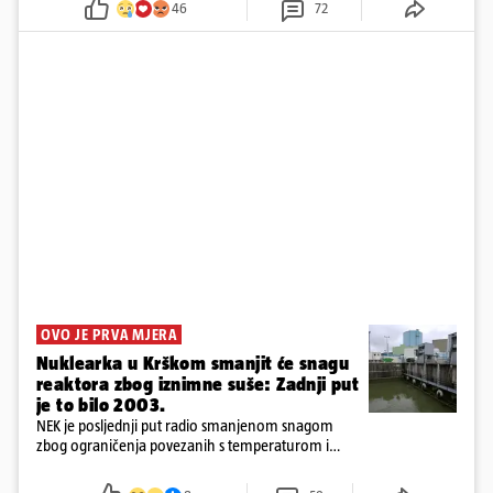
46
72
OVO JE PRVA MJERA
Nuklearka u Krškom smanjit će snagu
reaktora zbog iznimne suše: Zadnji put
je to bilo 2003.
NEK je posljednji put radio smanjenom snagom
zbog ograničenja povezanih s temperaturom i
protokom rijeke Save 2003. godine, kada je
smanjenje snage bilo potrebno više od 90 dana.