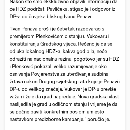
Nakon što smo ekskluzivno objavili informaciju da
će HDZ podržati Pavličeka, stigao je i odgovor iz
DP-a od čovjeka bliskog Ivanu Penavi.
"Ivan Penava prošli je četvrtak razgovarao s
premijerom Plenkovićem o stanju u Vukovaru i
konstituiranju Gradskog vijeća. Rečeno je da se
odluka lokalnog HDZ-a, kakva god bila, neće
odraziti na nacionalnu razinu, pogotovo jer su HDZ
i Plenković pokazali veliko razumijevanje oko
osnivanja Povjerenstva za utvrđivanje sudbina
žrtava nakon Drugog svjetskog rata koje je Penavi i
DP-u od velikog značaja. Vukovar je DP-u previše
važan i žele da grad napreduje. Nova gradska vlast
naslijedila je grad u odličnom stanju i vrijeme je da
se počne baviti konkretnim poslom umjesto
nastavkom predizborne kampanje." poručio je.