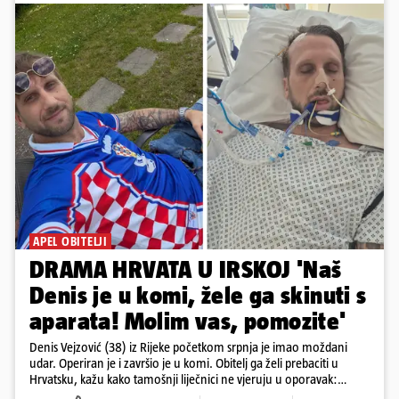
APEL OBITELJI
DRAMA HRVATA U IRSKOJ 'Naš
Denis je u komi, žele ga skinuti s
aparata! Molim vas, pomozite'
Denis Vejzović (38) iz Rijeke početkom srpnja je imao moždani
udar. Operiran je i završio je u komi. Obitelj ga želi prebaciti u
Hrvatsku, kažu kako tamošnji liječnici ne vjeruju u oporavak:
'Imamo 72 sata'