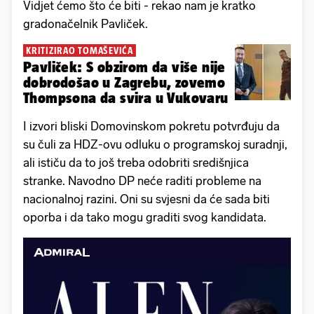
Vidjet ćemo što će biti - rekao nam je kratko
gradonačelnik Pavliček.
KRITIZIRAO TOMAŠEVIĆA
Pavliček: S obzirom da više nije
dobrodošao u Zagrebu, zovemo
Thompsona da svira u Vukovaru
I izvori bliski Domovinskom pokretu potvrđuju da
su čuli za HDZ-ovu odluku o programskoj suradnji,
ali ističu da to još treba odobriti središnjica
stranke. Navodno DP neće raditi probleme na
nacionalnoj razini. Oni su svjesni da će sada biti
oporba i da tako mogu graditi svog kandidata.