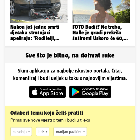
Nakon još jedne smrti
FOTO Badić? Ne treba,
dječaka stručnjaci
Halle je grudi prekrila
apeliraju: 'Roditelji,
šeširom! Uskoro će 60,
električni romobili nisu
ljetuje u golim izdanjima
igračke'
Sve što je bitno, na dohvat ruke
Skini aplikaciju za najbolje iskustvo portala. Čitaj,
komentiraj i budi uvijek u toku s najnovijim vijestima.
Odaberi temu koju želiš pratiti
Primaj sve nove vijesti o temi i budi u tijeku
suradnja
hdz
marijan pavliček