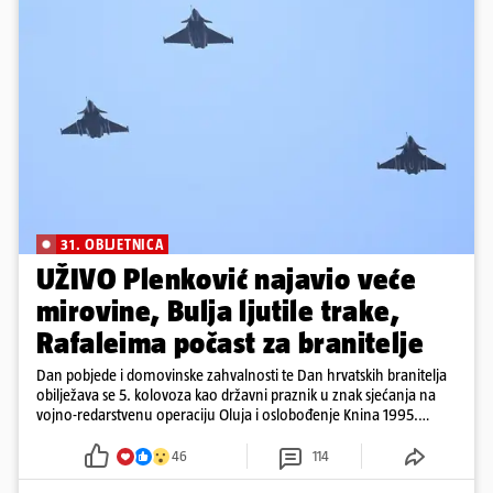
31. OBLJETNICA
UŽIVO Plenković najavio veće
mirovine, Bulja ljutile trake,
Rafaleima počast za branitelje
Dan pobjede i domovinske zahvalnosti te Dan hrvatskih branitelja
obilježava se 5. kolovoza kao državni praznik u znak sjećanja na
vojno-redarstvenu operaciju Oluja i oslobođenje Knina 1995.
godine
46
114