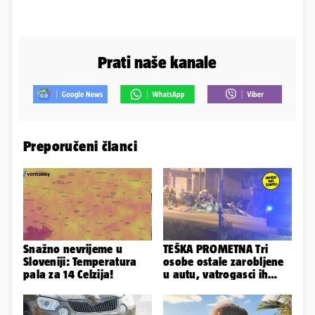
Prati naše kanale
Preporučeni članci
Snažno nevrijeme u
TEŠKA PROMETNA Tri
Sloveniji: Temperatura
osobe ostale zarobljene
pala za 14 Celzija!
u autu, vatrogasci ih
spašavali