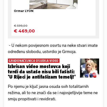
- U nekom povijesnom osvrtu na neke stvari imate
određenu slobodu, ustvrdio je Grmoja.
GRADONAČELNICA OSUDILA VIDEO
Izbrisan video mostovca koji
tvrdi da ustaše nisu bili fašisti:
'U Rijeci je antifašizam temelj!'
Po njemu je ključ jasna osuda svih totalitarnih
režima, ali to ne znači da se i najosjetljivije teme ne
smiju propitivati i revidirati.