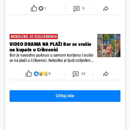
posljedice vojnih ili kibernetičkih napada
1
9
NEKOLIKO JE OZLIJEĐENIH
VIDEO DRAMA NA PLAŽI Bor se srušio
na kupače u Crikvenici
Bor je navodno puknuo u samom korijenu i srušio
se na plaži u Crikvenici. Nekoliko je ljudi ozlijeđeno,
ali navodno se ne radi o težim ozljedama
9
62
Učitaj više