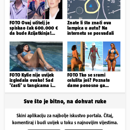
FOTO Ovaj učitelj je
Znate li što znači ova
spiskao čak 600.000 €
lampica u autu? Na
da bude Azijatkinja!
internetu se posvađali
Ponovno želi biti
muško...
FOTO Kylie nije uvijek
FOTO Tko se srami
izgledala ovako! Sad
celulita još? Poznate
'časti' u tangicama i
dame ponosno ga
bikiniju, ali išla je 'pod
pokazuju pa slave svoje
nož'...
obline
Sve što je bitno, na dohvat ruke
Skini aplikaciju za najbolje iskustvo portala. Čitaj,
komentiraj i budi uvijek u toku s najnovijim vijestima.