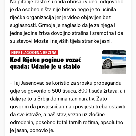
Na pitanje zašto su onda obrisali video, odgovorio
je da osobno ništa nije brisao nego je to učinila
riječka organizacija jer je video objavljen bez
suglasnosti. Grmoja je naglasio da je za njega i
jedna jedina žrtva dovoljno strašna i sramotna i da
su stavovi Mosta i najviših tijela stranke jasni.
NEPRILAGOĐENA BRZINA
Kod Rijeke poginuo vozač
quada: Udario je u stablo
- Taj Jasenovac se koristio za srpsku propagandu
gdje se govorilo o 500 tisuća, 800 tisuća žrtava, a i
dalje je to u Srbiji dominantan narativ. Zato
govorim da povjesničarima i povijesti treba ostaviti
da sve istraže, a naš stav, vezan uz zločine
određenih, posebno totalitarnih režima, apsolutno
je jasan, ponovio je.