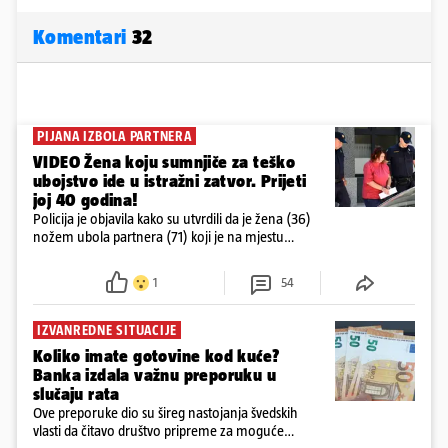
Komentari
32
PIJANA IZBOLA PARTNERA
VIDEO Žena koju sumnjiče za teško
ubojstvo ide u istražni zatvor. Prijeti
joj 40 godina!
Policija je objavila kako su utvrdili da je žena (36)
nožem ubola partnera (71) koji je na mjestu
preminuo. Imala je 2,03 promila. U nedjelju su je
ispitali i poslali u istražni zatvor
1
54
IZVANREDNE SITUACIJE
Koliko imate gotovine kod kuće?
Banka izdala važnu preporuku u
slučaju rata
Ove preporuke dio su šireg nastojanja švedskih
vlasti da čitavo društvo pripreme za moguće