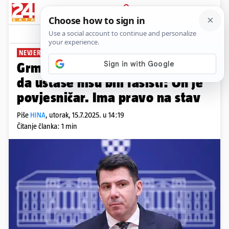
PRIJAVA
News
Komentari
32
NEVJEROJATNO
Grmoja o Rotimu koji je rekao
da ustaše nisu bili fašisti: On je
povjesničar. Ima pravo na stav
Piše
HINA
,
utorak, 15.7.2025. u 14:19
Čitanje članka: 1 min