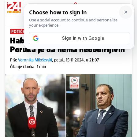
PRIJAVA
News
Komentari
5
POTIČE RAD INSTITUCIJA
Habijan ogorčen i razočaran:
Poruka je da nema nedodirljivih
Piše
Veronika Miloševski
,
petak, 15.11.2024. u 21:07
Čitanje članka: 1 min