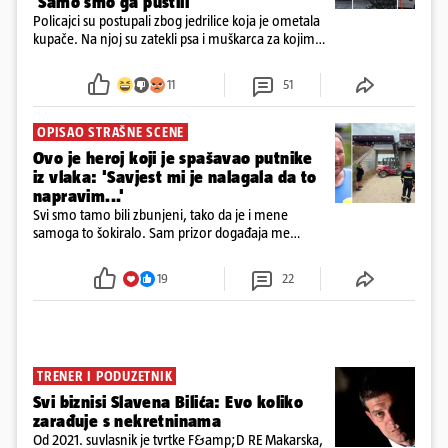
'Samo smo ga pustili'
Policajci su postupali zbog jedrilice koja je ometala
kupače. Na njoj su zatekli psa i muškarca za kojim
se od ranije trage. Muškarac je pružao otpor te su
ga uhitili, a psa je preuzeo komunalni redar
11
51
OPISAO STRAŠNE SCENE
Ovo je heroj koji je spašavao putnike
iz vlaka: 'Savjest mi je nalagala da to
napravim...'
Svi smo tamo bili zbunjeni, tako da je i mene
samoga to šokiralo. Sam prizor događaja me
šokirao kada sam vidio, rekao je Božidar Zrinski
19
22
TRENER I PODUZETNIK
Svi biznisi Slavena Bilića: Evo koliko
zarađuje s nekretninama
Od 2021. suvlasnik je tvrtke F&amp;D RE Makarska,