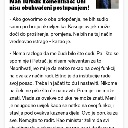
Ivan Turudić komentirao: Oni
nisu obuhvaćeni postupanjem!
- Ako govorimo o oba priopćenja, ne bih sudio
samo po broju okrivljenika. Kasnije uvijek može
doći do proširenja, promjena. Ne bih na taj način
vrednovao istrage - kazao je.
- Nema razloga da me čudi bilo što čudi. Pa i što se
spominje i Petrač, ja nisam relevantan za to.
Neprihvatljivo mi je da netko rekao na ovoj funkciji
na ovakav način radi. Bitno je da institucije rade
svoj posao. Treba ih jačati to ću i nastaviti. Nikome
na čelu ne piše što će napraviti. Premijer ne može
znati. Vlada za ovakve odluke ne može znati. Meni
je neugodno uvijek kada se netko na ovoj funkciji
stavlja pod ovakva kaznena djela. Ovo je poruka za
sve. Nemojte to radit. Kao ministar želim da svi
shvatimo da ovakve stvari ne prolaze i da ih se ne