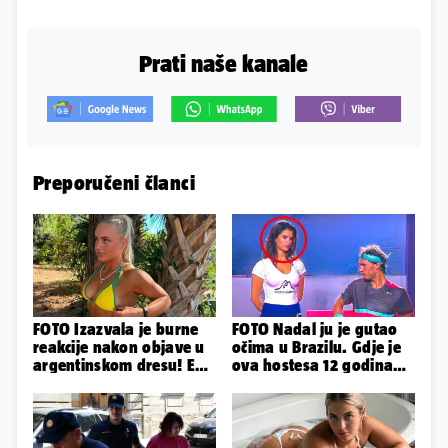
Prati naše kanale
Preporučeni članci
FOTO Izazvala je burne
FOTO Nadal ju je gutao
reakcije nakon objave u
očima u Brazilu. Gdje je
argentinskom dresu! Evo
ova hostesa 12 godina
tko je lijepa Njemica
poslije i kako izgleda?