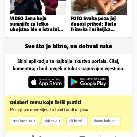
VIDEO Žena koju
FOTO Svaka poza joj
sumnjiče za teško
donosi prihod: Bivša
ubojstvo ide u istražni
frizerka i učiteljica
zatvor. Prijeti joj 40
oblinama je zapalila
godina!
Instagram
Sve što je bitno, na dohvat ruke
Skini aplikaciju za najbolje iskustvo portala. Čitaj,
komentiraj i budi uvijek u toku s najnovijim vijestima.
Odaberi temu koju želiš pratiti
Primaj sve nove vijesti o temi i budi u tijeku
crna kronika
uhićenje
vili beroš
damir habijan