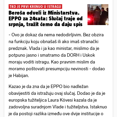
TKO JE PRVI KRENUO U ISTRAGU
Beroša odveli iz Ministarstva.
EPPO za 24sata: Slučaj traje od
srpnja, tražit ćemo da daju spis
- Ovo je dokaz da nema nedodirljivim. Bez obzira
na funkciju koju obnašaš ili ako imaš stranački
predznak. Vlada i ja kao ministar, mislimo da je
potpuno jasno i smatramo da DORH i Uskok
moraju voditi istragu. Kao pravnim mislim da
moramo poštovati presumpciju nevinosti - dodao
je Habijan.
Kazao je da zna da je EPPO bio nadležan
obavijestiti da istražuju ovaj slučaj. Dodao je da je
europska tužiteljica Laura Kövesi kazala da je
zadovoljna suradnjom Vlade i tužiteljstva. Istaknuo
je da postoji razlika između ove dvije institucije o