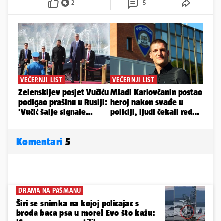
2
5
Komentari
5
DRAMA NA PAŠMANU
Širi se snimka na kojoj policajac s
broda baca psa u more! Evo što kažu: