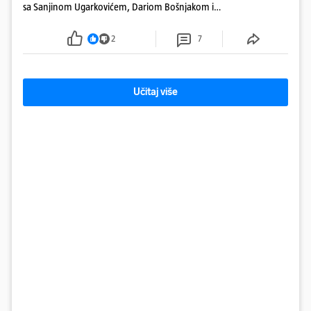
sa Sanjinom Ugarkovićem, Dariom Bošnjakom i
Dobrislavom Hrkaćem. Tvrtka je registrirana za
poslovanje nekretninama, a od osnutka nema
2
7
zaposlenih
Učitaj više