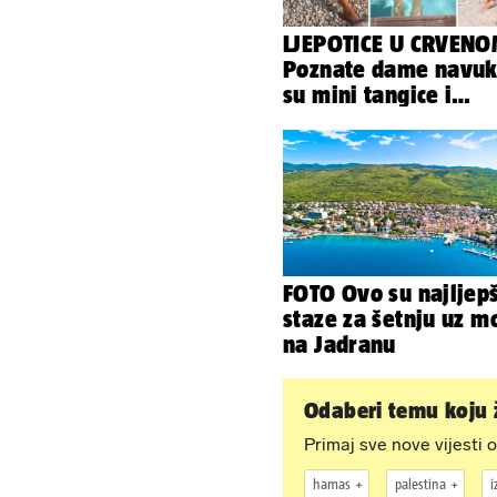
LJEPOTICE U CRVEN
Poznate dame navuk
su mini tangice i
grudnjake pa istakn
obline
FOTO Ovo su najljep
staze za šetnju uz m
na Jadranu
Odaberi temu koju ž
Primaj sve nove vijesti o
hamas
palestina
i