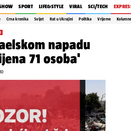
SHOW
SPORT
LIFE&STYLE
VIRAL
SCI/TECH
EXPRES
e
Crna kronika
Svijet
Rat u Ukrajini
Politika
Vrijeme
Kolumn
O
raelskom napadu
ijena 71 osoba'
10