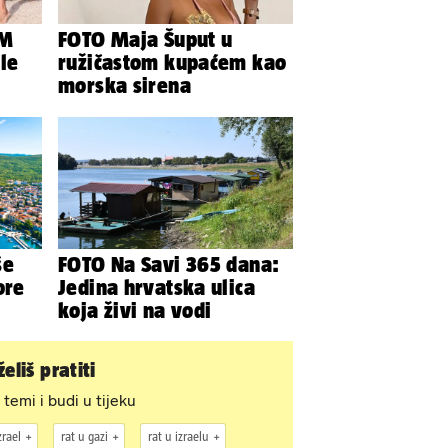
OM
FOTO Maja Šuput u
le
ružičastom kupaćem kao
morska sirena
ule
še
FOTO Na Savi 365 dana:
ore
Jedina hrvatska ulica
koja živi na vodi
eliš pratiti
 temi i budi u tijeku
zrael
rat u gazi
rat u izraelu