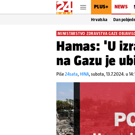
PLUS+
NEWS
Hrvatska
Dan pobjed
MINISTARSTVO ZDRAVSTVA GAZE OBJAVIL
Hamas: 'U iz
na Gazu je ub
Piše
24sata
,
HINA
,
subota, 13.7.2024. u 14: