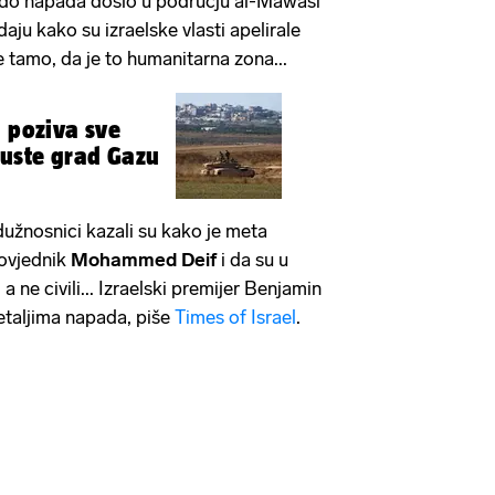
 do napada došlo u području al-Mawasi
daju kako su izraelske vlasti apelirale
e tamo, da je to humanitarna zona...
a poziva sve
uste grad Gazu
 dužnosnici kazali su kako je meta
ovjednik
Mohammed Deif
i da su u
 a ne civili... Izraelski premijer Benjamin
etaljima napada, piše
Times of Israel
.