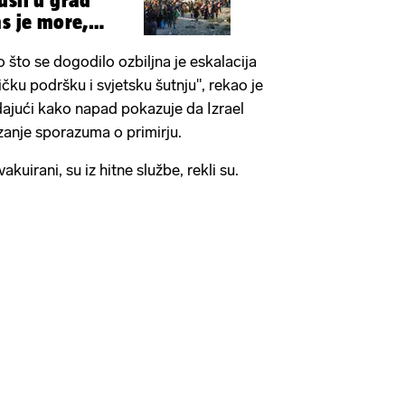
ušli u grad
as je more,
?'
no što se dogodilo ozbiljna je eskalacija
čku podršku i svjetsku šutnju", rekao je
ajući kako napad pokazuje da Izrael
izanje sporazuma o primirju.
akuirani, su iz hitne službe, rekli su.