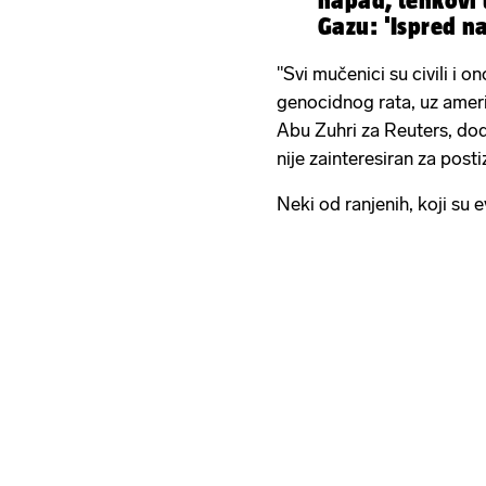
napad, tenkovi 
Gazu: 'Ispred n
kamo da idemo
"Svi mučenici su civili i o
genocidnog rata, uz ameri
Abu Zuhri za Reuters, dod
nije zainteresiran za post
Neki od ranjenih, koji su ev