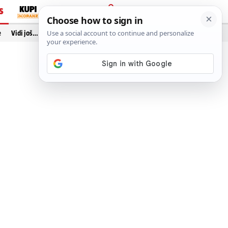
S
PRIJAVA
e
Vidi još…