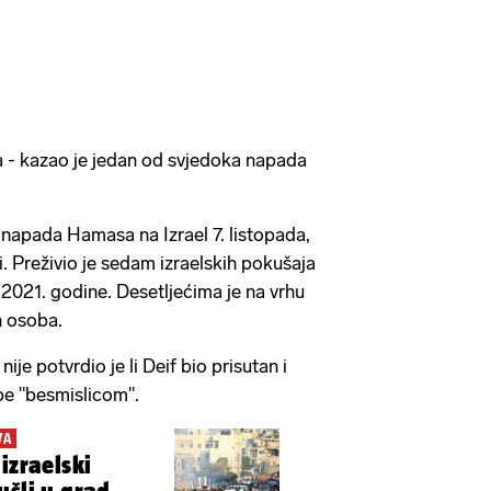
ca - kazao je jedan od svjedoka napada
napada Hamasa na Izrael 7. listopada,
i. Preživio je sedam izraelskih pokušaja
o 2021. godine. Desetljećima je na vrhu
ih osoba.
je potvrdio je li Deif bio prisutan i
be "besmislicom".
VA
izraelski