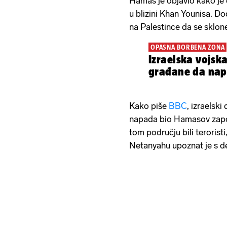
Hamas je objavio kako je
u blizini Khan Younisa. Do
na Palestince da se sklon
OPASNA BORBENA ZONA
Izraelska vojsk
građane da nap
Kako piše
BBC
, izraelski
napada bio Hamasov zap
tom području bili teroristi,
Netanyahu upoznat je s d