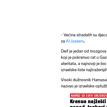
- Većina stradalih su dje
za
Al Jazeeru
.
Deif je jedan od mozgova 
koji je pokrenuo rat u Gaz
atentata, a najnoviji je bi
izraelske liste najtraženij
Visoki dužnosnik Hamasa ni
nazvao je izraelske optuž
NAPAD SA SVIH SMJERO
Krenuo najžešći 