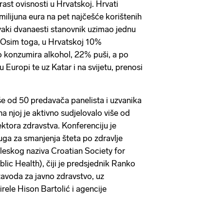
ast ovisnosti u Hrvatskoj. Hrvati
milijuna eura na pet najčešće korištenih
svaki dvanaesti stanovnik uzimao jednu
. Osim toga, u Hrvatskoj 10%
 konzumira alkohol, 22% puši, a po
u Europi te uz Katar i na svijetu, prenosi
iše od 50 predavača panelista i uzvanika
 na njoj je aktivno sudjelovalo više od
ektora zdravstva. Konferenciju je
uga za smanjenja šteta po zdravlje
eskog naziva Croatian Society for
lic Health), čiji je predsjednik Ranko
avoda za javno zdravstvo, uz
rele Hison Bartolić i agencije