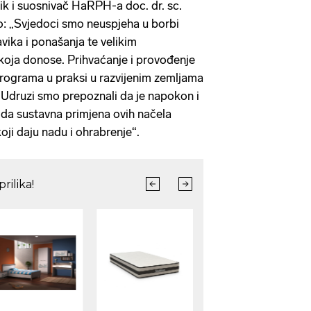
ik i suosnivač HaRPH-a doc. dr. sc.
: „Svjedoci smo neuspjeha u borbi
avika i ponašanja te velikim
koja donose. Prihvaćanje i provođenje
programa u praksi u razvijenim zemljama
u Udruzi smo prepoznali da je napokon i
 da sustavna primjena ovih načela
koji daju nadu i ohrabrenje“.