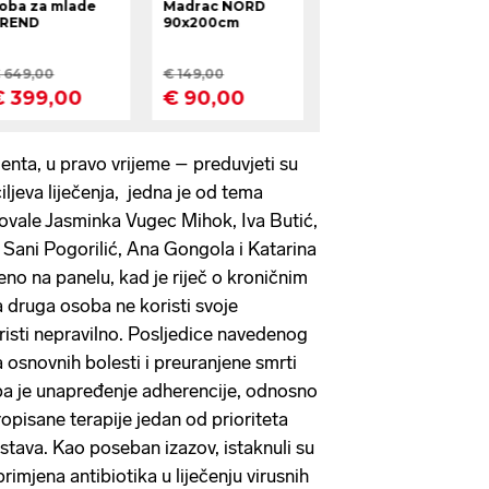
ijenta, u pravo vrijeme – preduvjeti su
iljeva liječenja, jedna je od tema
ovale Jasminka Vugec Mihok, Iva Butić,
Sani Pogorilić, Ana Gongola i Katarina
no na panelu, kad je riječ o kroničnim
a druga osoba ne koristi svoje
koristi nepravilno. Posljedice navedenog
 osnovnih bolesti i preuranjene smrti
 pa je unapređenje adherencije, odnosno
opisane terapije jedan od prioriteta
stava. Kao poseban izazov, istaknuli su
primjena antibiotika u liječenju virusnih