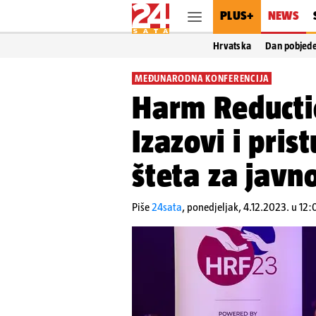
PLUS+
NEWS
Hrvatska
Dan pobjed
MEĐUNARODNA KONFERENCIJA
Harm Reducti
Izazovi i pris
šteta za javn
Piše
24sata
,
ponedjeljak, 4.12.2023. u 12: