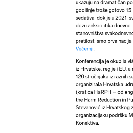
ukazuju na dramatičan por
godišnje troše gotovo 15 
sedativa, dok je u 2021. 
dozu anksiolitika dnevno
stanovništva svakodnevno
pretilosti smo prva nacija 
Večernji
.
Konferencija je okupila v
iz Hrvatske, regije i EU, a
120 stručnjaka iz raznih s
organizirala Hrvatska udr
(kratica HaRPH – od engl
the Harm Reduction in Pub
Stevanović iz Hrvatskog z
organizacijsku podršku Mi
Konektiva.