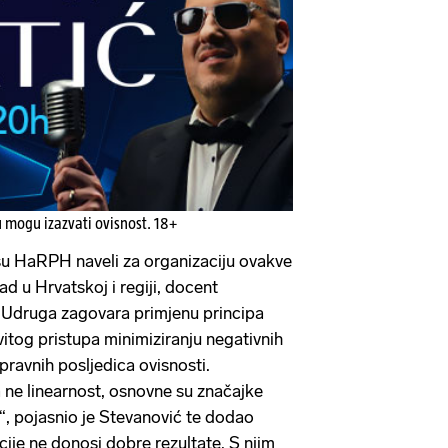
u mogu izazvati ovisnost. 18+
 su HaRPH naveli za organizaciju ovakve
ad u Hrvatskoj i regiji, docent
 Udruga zagovara primjenu principa
vitog pristupa minimiziranju negativnih
 pravnih posljedica ovisnosti.
a ne linearnost, osnovne su značajke
, pojasnio je Stevanović te dodao
cije ne donosi dobre rezultate. S njim