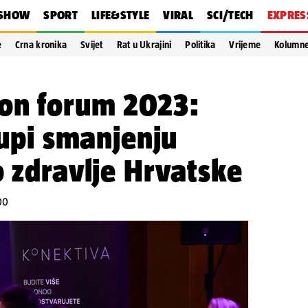
SHOW
SPORT
LIFE&STYLE
VIRAL
SCI/TECH
EXPRES
e
Crna kronika
Svijet
Rat u Ukrajini
Politika
Vrijeme
Kolumn
on forum 2023:
tupi smanjenju
o zdravlje Hrvatske
00