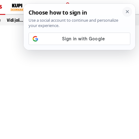
S
PRIJAVA
e
Vidi još…