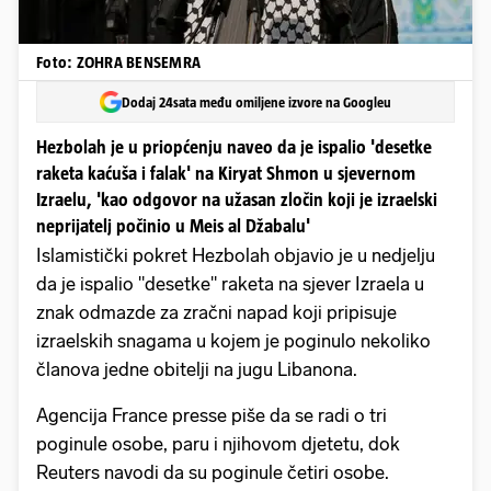
Foto: ZOHRA BENSEMRA
Dodaj 24sata među omiljene izvore na Googleu
Hezbolah je u priopćenju naveo da je ispalio 'desetke
raketa kaćuša i falak' na Kiryat Shmon u sjevernom
Izraelu, 'kao odgovor na užasan zločin koji je izraelski
neprijatelj počinio u Meis al Džabalu'
Islamistički pokret Hezbolah objavio je u nedjelju
da je ispalio "desetke" raketa na sjever Izraela u
znak odmazde za zračni napad koji pripisuje
izraelskih snagama u kojem je poginulo nekoliko
članova jedne obitelji na jugu Libanona.
Agencija France presse piše da se radi o tri
poginule osobe, paru i njihovom djetetu, dok
Reuters navodi da su poginule četiri osobe.