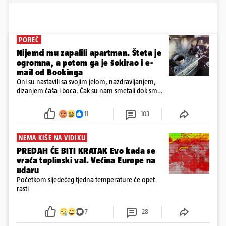
POREČ
Nijemci mu zapalili apartman. Šteta je
ogromna, a potom ga je šokirao i e-
mail od Bookinga
Oni su nastavili sa svojim jelom, nazdravljanjem,
dizanjem čaša i boca. Čak su nam smetali dok smo
u panici kupili crijeva kako bismo pokušali ugasiti
požar, rekao je vlasnik
11
103
NEMA KIŠE NA VIDIKU
PREDAH ĆE BITI KRATAK Evo kada se
vraća toplinski val. Većina Europe na
udaru
Početkom sljedećeg tjedna temperature će opet
rasti
7
28