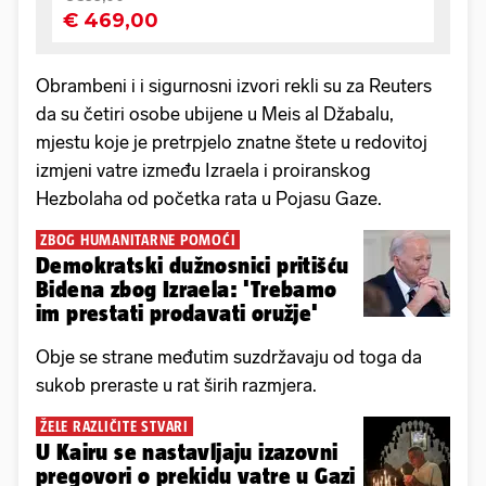
Obrambeni i i sigurnosni izvori rekli su za Reuters
da su četiri osobe ubijene u Meis al Džabalu,
mjestu koje je pretrpjelo znatne štete u redovitoj
izmjeni vatre između Izraela i proiranskog
Hezbolaha od početka rata u Pojasu Gaze.
ZBOG HUMANITARNE POMOĆI
Demokratski dužnosnici pritišću
Bidena zbog Izraela: 'Trebamo
im prestati prodavati oružje'
Obje se strane međutim suzdržavaju od toga da
sukob preraste u rat širih razmjera.
ŽELE RAZLIČITE STVARI
U Kairu se nastavljaju izazovni
pregovori o prekidu vatre u Gazi