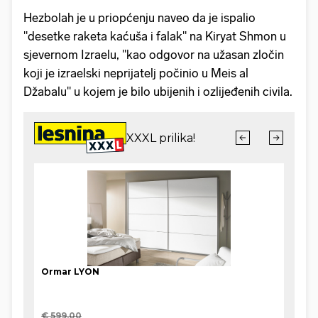
Hezbolah je u priopćenju naveo da je ispalio
"desetke raketa kaćuša i falak" na Kiryat Shmon u
sjevernom Izraelu, "kao odgovor na užasan zločin
koji je izraelski neprijatelj počinio u Meis al
Džabalu" u kojem je bilo ubijenih i ozlijeđenih civila.