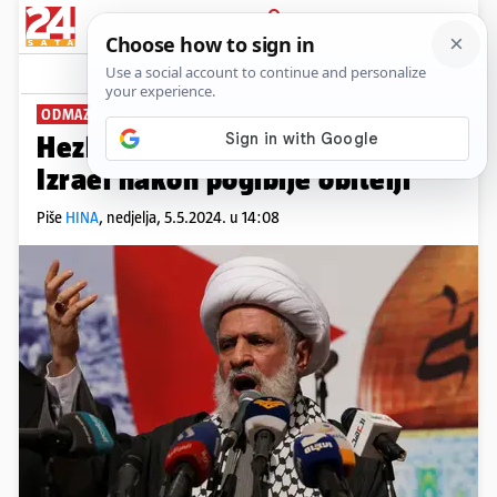
PRIJAVA
News
Komentari
1
ODMAZDA ZA NAPAD
Hezbolah uzvratio raketama na
Izrael nakon pogibije obitelji
Piše
HINA
,
nedjelja, 5.5.2024. u 14:08