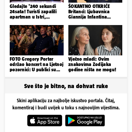
Gledajte '240 sekundi
ŠOKANTNO OTKRIĆE
24sata! Turisti zapalili
Britanci: Ljubavnica
apartman u Istri,
Giannija Infantina
vlasnik: 'Sezona mi je
isplaćena je novcem
završena'
Uefe!?
FOTO Gregory Porter
Vječno mladi: Ovim
održao koncert na Ljetnoj
znakovima Zodijaka
pozornici: U publici su
godine ništa ne mogu!
bili Mateša i Blanka
Sve što je bitno, na dohvat ruke
Skini aplikaciju za najbolje iskustvo portala. Čitaj,
komentiraj i budi uvijek u toku s najnovijim vijestima.