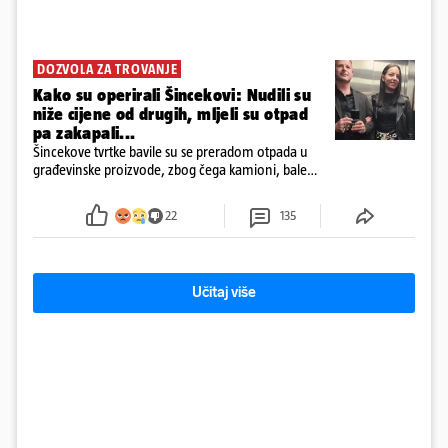
DOZVOLA ZA TROVANJE
Kako su operirali Šincekovi: Nudili su
niže cijene od drugih, mljeli su otpad
pa zakapali...
Šincekove tvrtke bavile su se preradom otpada u
građevinske proizvode, zbog čega kamioni, bale
plastike i samljeveni materijal dugo nisu izazivali
sumnju
22
135
Učitaj više