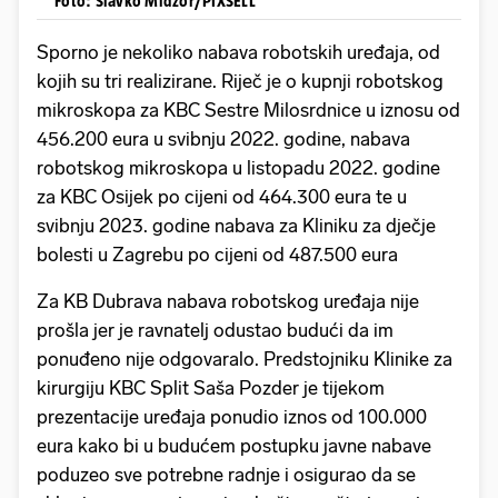
Foto: Slavko Midzor/PIXSELL
Sporno je nekoliko nabava robotskih uređaja, od
kojih su tri realizirane. Riječ je o kupnji robotskog
mikroskopa za KBC Sestre Milosrdnice u iznosu od
456.200 eura u svibnju 2022. godine, nabava
robotskog mikroskopa u listopadu 2022. godine
za KBC Osijek po cijeni od 464.300 eura te u
svibnju 2023. godine nabava za Kliniku za dječje
bolesti u Zagrebu po cijeni od 487.500 eura
Za KB Dubrava nabava robotskog uređaja nije
prošla jer je ravnatelj odustao budući da im
ponuđeno nije odgovaralo. Predstojniku Klinike za
kirurgiju KBC Split Saša Pozder je tijekom
prezentacije uređaja ponudio iznos od 100.000
eura kako bi u budućem postupku javne nabave
poduzeo sve potrebne radnje i osigurao da se