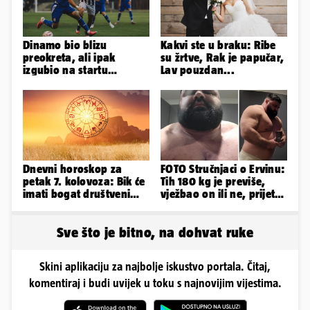
Dinamo bio blizu
Kakvi ste u braku: Ribe
preokreta, ali ipak
su žrtve, Rak je papučar,
izgubio na startu
Lav pouzdan...
Ramljaka
Dnevni horoskop za
FOTO Stručnjaci o Ervinu:
petak 7. kolovoza: Bik će
Tih 180 kg je previše,
imati bogat društveni
vježbao on ili ne, prijete
život, Rak se žrtvuje
mu mnoge komplikacije
Sve što je bitno, na dohvat ruke
Skini aplikaciju za najbolje iskustvo portala. Čitaj,
komentiraj i budi uvijek u toku s najnovijim vijestima.