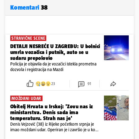
Komentari
38
STRAVIČNE SCENE
DETALJI NESREĆE U ZAGREBU: U bolnici
umrla vozačica i putnik, auto se u
sudaru prepolovio
Policija je objavila da je vozačici istekla prometna
dozvola i registracija na Mazdi
23
91
MOŽDANI UDAR
Obitelj Hrvata u Irskoj: 'Zovu nas iz
ministarstva. Denis sada ima
temperaturu. Strah nas je'
Denis Vejzović (38) iz Rijeke početkom srpnja je
imao moždani udar. Operiran je i završio je u komi.
Obitelj ga želi prebaciti u Hrvatsku, kažu kako