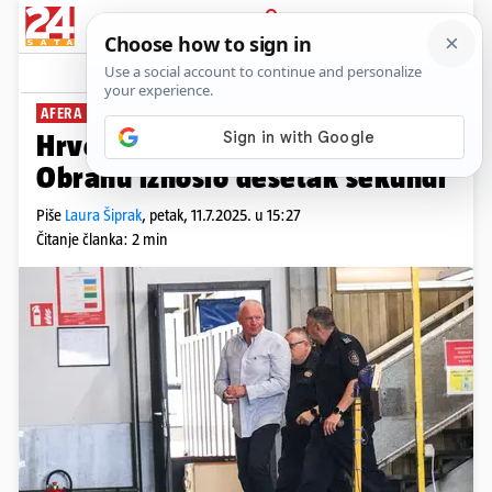
PRIJAVA
News
Komentari
38
AFERA MIKROSKOP
Hrvoje Petrač ispitan u Uskoku!
Obranu iznosio desetak sekundi
Piše
Laura Šiprak
,
petak, 11.7.2025. u 15:27
Čitanje članka: 2 min