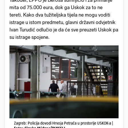
Također, EPPO je Beroša sumnjičio i za primanje
mita od 75.000 eura, dok ga Uskok za to ne
tereti. Kako dva tužiteljska tijela ne mogu voditi
istrage u istom predmetu, glavni državni odvjetnik
Ivan Turudić odlučio je da će sve preuzeti Uskok pa
su istrage spojene.
Zagreb: Policija dovodi Hrvoja Petrača u prostorije USKOK-a |