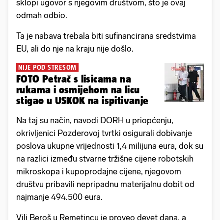
sklopi ugovor s njegovim društvom, što je ovaj
odmah odbio.
Ta je nabava trebala biti sufinancirana sredstvima
EU, ali do nje na kraju nije došlo.
NIJE POD STRESOM
FOTO Petrač s lisicama na
rukama i osmijehom na licu
stigao u USKOK na ispitivanje
Na taj su način, navodi DORH u priopćenju,
okrivljenici Pozderovoj tvrtki osigurali dobivanje
poslova ukupne vrijednosti 1,4 milijuna eura, dok su
na razlici između stvarne tržišne cijene robotskih
mikroskopa i kupoprodajne cijene, njegovom
društvu pribavili nepripadnu materijalnu dobit od
najmanje 494.500 eura.
Vili Beroš u Remetincu je proveo devet dana, a