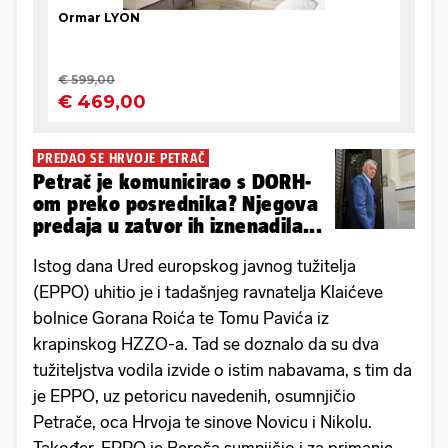
PREDAO SE HRVOJE PETRAČ
Petrač je komunicirao s DORH-
om preko posrednika? Njegova
predaja u zatvor ih iznenadila...
Istog dana Ured europskog javnog tužitelja
(EPPO) uhitio je i tadašnjeg ravnatelja Klaićeve
bolnice Gorana Roića te Tomu Pavića iz
krapinskog HZZO-a. Tad se doznalo da su dva
tužiteljstva vodila izvide o istim nabavama, s tim da
je EPPO, uz petoricu navedenih, osumnjičio
Petrače, oca Hrvoja te sinove Novicu i Nikolu.