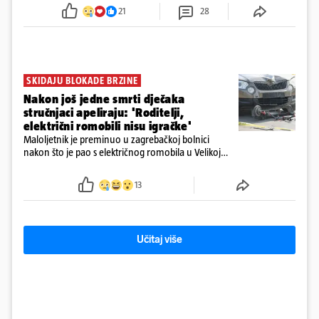
tamošnji liječnici ne vjeruju u oporavak: 'Imamo
21
28
72 sata'
SKIDAJU BLOKADE BRZINE
Nakon još jedne smrti dječaka
stručnjaci apeliraju: 'Roditelji,
električni romobili nisu igračke'
Maloljetnik je preminuo u zagrebačkoj bolnici
nakon što je pao s električnog romobila u Velikoj
Gorici. Liječnici: ‘Ozljede su sve jezivije’
13
Učitaj više