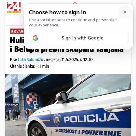
PRIJAVA
News
Komentari
38
KRVAVI OBRAČUN
Huligani prije utakmice Dinama
i Belupa prebili skupinu Talijana
Piše
Luka Safundžić
,
nedjelja, 11.5.2025. u 12:10
Čitanje članka: < 1 min