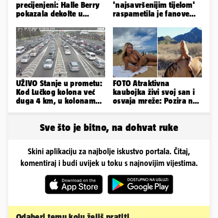
precijenjeni: Halle Berry
'najsavršenijim tijelom'
pokazala dekolte u
raspametila je fanove
zavodljivoj satenskoj
zaigranim fotkama iz
haljinici
plićaka
UŽIVO Stanje u prometu:
FOTO Atraktivna
Kod Lučkog kolona već
kaubojka živi svoj san i
duga 4 km, u kolonama
osvaja mreže: Pozira na
se vozi prema moru
konjima, nastupa na
rodeu...
Sve što je bitno, na dohvat ruke
Skini aplikaciju za najbolje iskustvo portala. Čitaj,
komentiraj i budi uvijek u toku s najnovijim vijestima.
Odaberi temu koju želiš pratiti