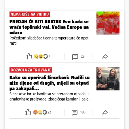
NEMA KIŠE NA VIDIKU
PREDAH ĆE BITI KRATAK Evo kada se
vraća toplinski val. Većina Europe na
udaru
Početkom sljedećeg tjedna temperature će opet
rasti
7
28
DOZVOLA ZA TROVANJE
Kako su operirali Šincekovi: Nudili su
niže cijene od drugih, mljeli su otpad
pa zakapali...
Šincekove tvrtke bavile su se preradom otpada u
građevinske proizvode, zbog čega kamioni, bale
plastike i samljeveni materijal dugo nisu izazivali
sumnju
22
136