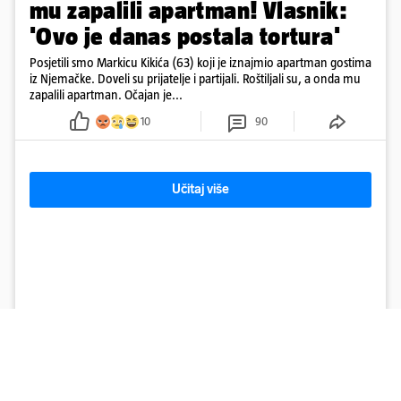
mu zapalili apartman! Vlasnik:
'Ovo je danas postala tortura'
Posjetili smo Markicu Kikića (63) koji je iznajmio apartman gostima
iz Njemačke. Doveli su prijatelje i partijali. Roštiljali su, a onda mu
zapalili apartman. Očajan je...
10
90
Učitaj više