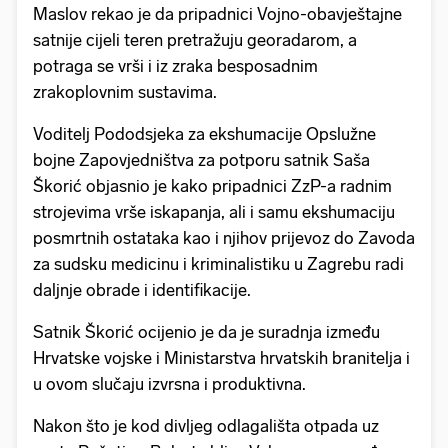
Maslov rekao je da pripadnici Vojno-obavještajne
satnije cijeli teren pretražuju georadarom, a
potraga se vrši i iz zraka besposadnim
zrakoplovnim sustavima.
Voditelj Pododsjeka za ekshumacije Opslužne
bojne Zapovjedništva za potporu satnik Saša
Škorić objasnio je kako pripadnici ZzP-a radnim
strojevima vrše iskapanja, ali i samu ekshumaciju
posmrtnih ostataka kao i njihov prijevoz do Zavoda
za sudsku medicinu i kriminalistiku u Zagrebu radi
daljnje obrade i identifikacije.
Satnik Škorić ocijenio je da je suradnja između
Hrvatske vojske i Ministarstva hrvatskih branitelja i
u ovom slučaju izvrsna i produktivna.
Nakon što je kod divljeg odlagališta otpada uz