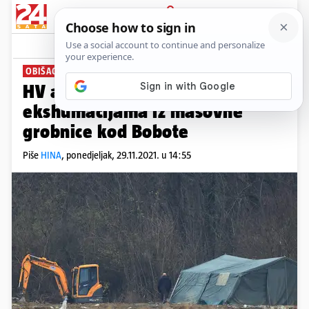
PRIJAVA
News
Komentari
1
OBIŠAO IH BANOŽIĆ
HV angažiran na pretrazi i
ekshumacijama iz masovne
grobnice kod Bobote
Piše
HINA
,
ponedjeljak, 29.11.2021. u 14:55