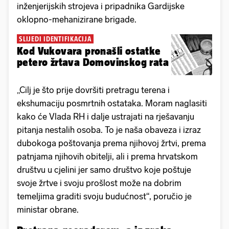
inženjerijskih strojeva i pripadnika Gardijske
oklopno-mehanizirane brigade.
SLIJEDI IDENTIFIKACIJA
Kod Vukovara pronašli ostatke
petero žrtava Domovinskog rata
„Cilj je što prije dovršiti pretragu terena i
ekshumaciju posmrtnih ostataka. Moram naglasiti
kako će Vlada RH i dalje ustrajati na rješavanju
pitanja nestalih osoba. To je naša obaveza i izraz
dubokoga poštovanja prema njihovoj žrtvi, prema
patnjama njihovih obitelji, ali i prema hrvatskom
društvu u cjelini jer samo društvo koje poštuje
svoje žrtve i svoju prošlost može na dobrim
temeljima graditi svoju budućnost“, poručio je
ministar obrane.