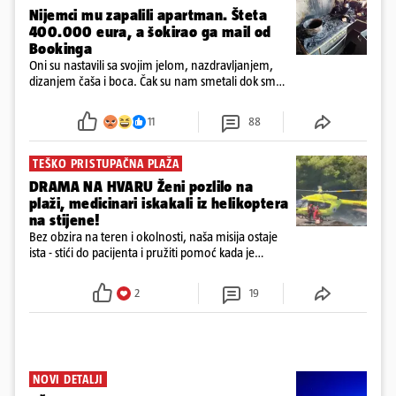
Nijemci mu zapalili apartman. Šteta
400.000 eura, a šokirao ga mail od
Bookinga
Oni su nastavili sa svojim jelom, nazdravljanjem,
dizanjem čaša i boca. Čak su nam smetali dok smo
u panici kupili crijeva kako bismo pokušali ugasiti
požar, rekao je vlasnik
11
88
TEŠKO PRISTUPAČNA PLAŽA
DRAMA NA HVARU Ženi pozlilo na
plaži, medicinari iskakali iz helikoptera
na stijene!
Bez obzira na teren i okolnosti, naša misija ostaje
ista - stići do pacijenta i pružiti pomoć kada je
najpotrebnija - objavilo je Ministarstvo zdravstva na
Facebooku
2
19
NOVI DETALJI