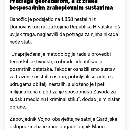
Pretraga georadarom, a iz zraka
besposadnim zrakoplovnim sustavima
Banožić je podsjetio na 1.858 nestalih iz
Domovinskog rat za kojima Republika Hrvatska još
uvijek traga, naglasviši da potraga za njima nikada
neće stati.
"Unaprijeđena je metodologija rada u provedbi
terenskih aktivnosti, u obradi i identifikaciji
posmrtnih ostataka. Također osnažili smo sustav
za traženje nestalih osoba, poboljšali suradnju s
udrugama obitelji nestalih, a uloženo je i pet
milijuna kuna u podizanje sposobnosti Zavoda za
sudsku medicinu i kriminalistiku“, dodao je ministar
obrane.
Zapovjednik Vojno-obavještajne satnije Gardijske
oklopno-mehanizirane brigade bojnik Mario