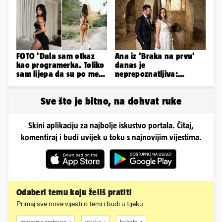
FOTO 'Dala sam otkaz
Ana iz 'Braka na prvu'
kao programerka. Toliko
danas je
sam lijepa da su po meni
neprepoznatljiva:
napravili lutku'
Odselila je iz Hrvatske, a
ovako sad izgleda
Sve što je bitno, na dohvat ruke
Skini aplikaciju za najbolje iskustvo portala. Čitaj,
komentiraj i budi uvijek u toku s najnovijim vijestima.
Odaberi temu koju želiš pratiti
Primaj sve nove vijesti o temi i budi u tijeku