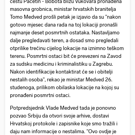
cestu Pačetin - Bobota blizu Vukovara pronađena
masovna grobnica, ministar hrvatskih branitelja
Tomo Medved prošli petak je izjavio da su "nakon
gotovo mjesec dana rada na toj lokaciji pronašli
najmanje deset posmrtnih ostataka. Nastavljamo
dalje pregledavati teren, a dosad smo pregledali
otprilike trećinu cijelog lokacije na iznimno teškom
terenu. Posmrtni ostaci bit će prevezeni na Zavod
za sudsku medicinu i kriminalistiku u Zagrebu.
Nakon identifikacije kontaktirat će se i obitelji
nestalih osoba", rekao je ministar Medved 26.
studenoga, prilikom obilaska lokacije na kojoj su
pronađeni posmrtni ostaci.
Potpredsjednik Vlade Medved tada je ponovno
pozvao Srbiju da otvori svoje arhive, dostavi
Hrvatskoj protokole i zapisnike koje smo tražili i
daju nam informacije o nestalima. "Ovo ovdje je