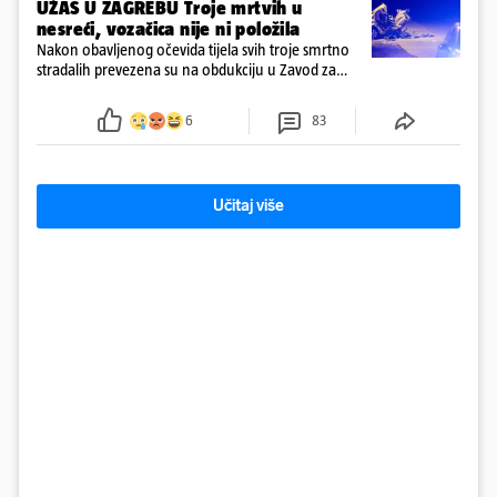
UŽAS U ZAGREBU Troje mrtvih u
nesreći, vozačica nije ni položila
Nakon obavljenog očevida tijela svih troje smrtno
stradalih prevezena su na obdukciju u Zavod za
sudsku medicinu i kriminalistiku u Zagrebu, a
policija nastavlja kriminalističko istraživanje
6
83
Učitaj više