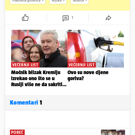
masovna grobnica
vojska
bobota
1
Komentari
1
POREČ