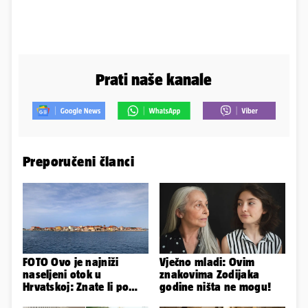
Prati naše kanale
Preporučeni članci
FOTO Ovo je najniži
Vječno mladi: Ovim
naseljeni otok u
znakovima Zodijaka
Hrvatskoj: Znate li po
godine ništa ne mogu!
čemu je još poseban?