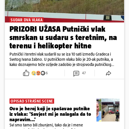
SUDAR DVA VLAKA
PRIZORI UŽASA Putnički vlak
smrskan u sudaru s teretnim, na
terenu i helikopter hitne
Putnički i teretni vlak sudarili su se iza 10 sati između Gradeca i
Svetog Ivana žabno. U putničkom vlaku bilo je 20-ak putnika, a
kako doznajemo teže ozljede zadobio je strojovođa putničkog
vlaka. Zatvoren je promet, a fotoreporteri Prigorskog objavili su
6
47
prve snimke s mjesta sudara
OPISAO STRAŠNE SCENE
Ovo je heroj koji je spašavao putnike
iz vlaka: 'Savjest mi je nalagala da to
napravim...'
Svi smo tamo bili zbunjeni, tako da je i mene