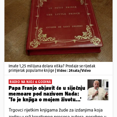
Pokretanje videa...
Imate 1,25 milijuna dolara viška? Prodaje se rijedak
primjerak popularne knjige
| Video: 24sata/Video
RADIO NA NJOJ 6 GODINA
Papa Franjo objavit će u siječnju
memoare pod nazivom Nada:
'To je knjiga o mojem životu...'
Trgovci rijetkim knjigama žude za izdanjima koja
zadiru u srž kreativnog procesa autora, posebno u