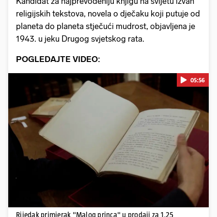
Kandidat za najprevođeniju knjigu na svijetu izvan
religijskih tekstova, novela o dječaku koji putuje od
planeta do planeta stječući mudrost, objavljena je
1943. u jeku Drugog svjetskog rata.
POGLEDAJTE VIDEO:
05:56
Pokretanje videa...
Rijedak primjerak "Malog princa" u prodaji za 1,25