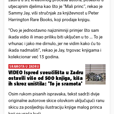
utjecajnim djelima kao što je "Mali princ", rekao je
Sammy Jay, viši stručnjak za književnost u Peter
Harrington Rare Books, koji prodaje knjigu.
"Ovo je jednostavno najiznimniji primjer što sam
ikada vidio ili imao priliku biti uključen u to ... To je
vrhunac i jako me dirnulo, jer ne vidim kako ću to
ikada nadmašiti", rekao je Jay, trgovac knjigama i
kolekcionar već 13 godina.
SRAMOTA U ZADRU
VIDEO Ispred sveučilišta u Zadru
ostavili više od 500 knjiga, kiša
ih skroz uništila: 'To je sramota'
Osim rukom pisanih ispravaka, tekst sadrži dvije
originalne autorove skice olovkom uključujući ranu
skicu za posljednju ilustraciju knjige malog princa
koji se vraća kući.