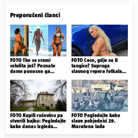
Preporučeni članci
FOTO Tko se srami
FOTO Coco, gdje su ti
celulita još? Poznate
tangice? Supruga
dame ponosno ga
slavnog repera fotkala
pokazuju pa slave svoje
se ispred auta i pokazala
obline
sve
FOTO Kupili ruševinu pa
FOTO Pogledajte kako
stvorili bajku: Pogledajte
slave pobjednici 29.
kako danas izgleda
Maratona lađa
dvorac u Zagorju