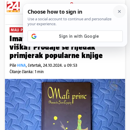
PRIJAVA
News
Komentari
0
MALI PRINC
Imate 1,25 milijuna dolara
viška? Prodaje se rijedak
primjerak popularne knjige
Piše
HINA
,
četvrtak, 24.10.2024. u 09:53
Čitanje članka: 1 min