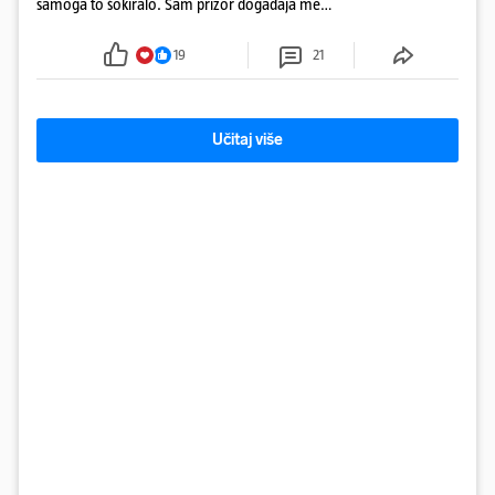
samoga to šokiralo. Sam prizor događaja me
šokirao kada sam vidio, rekao je Božidar Zrinski
19
21
Učitaj više