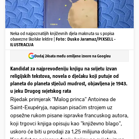
Neka od najpoznatijih književnih djela maknuta su s popisa
obavezne školske lektire |
Foto: Dusko Jaramaz/PIXSELL -
ILUSTRACIJA
Dodaj 24sata među omiljene izvore na Googleu
Kandidat za najprevođeniju knjigu na svijetu izvan
religijskih tekstova, novela o dječaku koji putuje od
planeta do planeta stječući mudrost, objavljena je 1943.
u jeku Drugog svjetskog rata
Rijedak primjerak "Malog princa" Antoinea de
Saint-Exupéryja, napisan pisaćim strojem uz
opsežne rukom pisane ispravke francuskog autora,
koji trgovci knjiga opisuju kao "književno blago",
uskoro će biti u prodaji za 1,25 milijuna dolara.