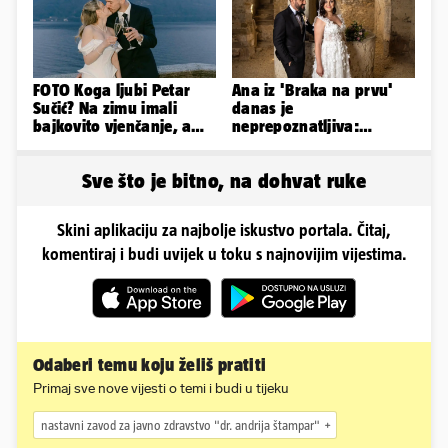
FOTO Koga ljubi Petar
Ana iz 'Braka na prvu'
Sučić? Na zimu imali
danas je
bajkovito vjenčanje, a
neprepoznatljiva:
sada je na svijet stigao -
Odselila je iz Hrvatske, a
sin!
ovako sad izgleda
Sve što je bitno, na dohvat ruke
Skini aplikaciju za najbolje iskustvo portala. Čitaj,
komentiraj i budi uvijek u toku s najnovijim vijestima.
Odaberi temu koju želiš pratiti
Primaj sve nove vijesti o temi i budi u tijeku
nastavni zavod za javno zdravstvo "dr. andrija štampar"