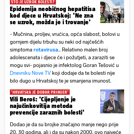
ŠTO JE UZROK BOLESTI?
Epidemija neobičnog hepatitisa
kod djece u Hrvatskoj: 'Ne zna
se uzrok, možda je i trovanje'
- Mučnina, proljev, vrućica, opća slabost, bolovi u
gornjem dijelu trbuhu su neki od najčešćih
simptoma
rotavirusa
.. Relativno malen broj
adolescenata i djece će i požutjeti, a zaraziti se
mogu svi- pojasnio je infektolog Goran Tešović u
Dnevniku Nove TV
koji dodaje da te bolesti nije
bilo dugo u Hrvatskoj te je smanjena imunost.
'HRVATSKA JE DOBAR PRIMJER'
Vili Beroš: 'Cijepljenje je
najučinkovitija metoda
prevencije zaraznih bolesti'
Dodao je da su brojke značajno manje nego prije
20, 30 godina, ali i da su nakon 2000. ovo najveće