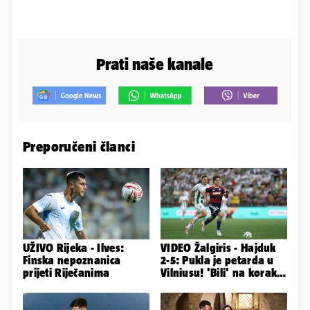
Prati naše kanale
Preporučeni članci
UŽIVO Rijeka - Ilves:
VIDEO Žalgiris - Hajduk
Finska nepoznanica
2-5: Pukla je petarda u
prijeti Riječanima
Vilniusu! 'Bili' na korak
do doigravanja