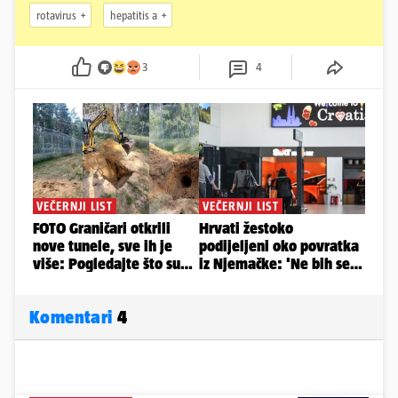
rotavirus
hepatitis a
3
4
Komentari
4