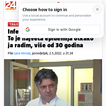
PRIJAVA
News
Komentari
4
'TRAJE MJESECIMA'
Infektolog Tešović o rotavirusu:
To je najveća epidemija otkako
ja radim, više od 30 godina
Piše
Lana Horvat
,
ponedjeljak, 2.5.2022. u 21:24