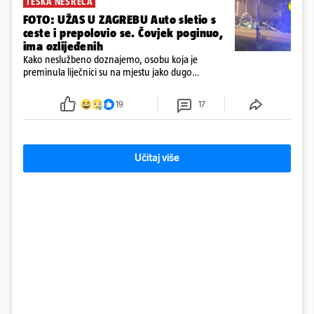
TEŠKA NESREĆA
FOTO: UŽAS U ZAGREBU Auto sletio s
ceste i prepolovio se. Čovjek poginuo,
ima ozlijeđenih
Kako neslužbeno doznajemo, osobu koja je
preminula liječnici su na mjestu jako dugo
reanimirali
19
17
Učitaj više