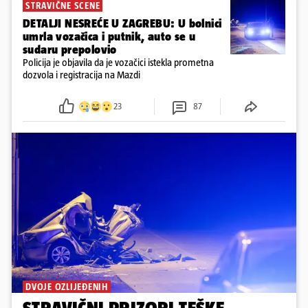
STRAVIČNE SCENE
DETALJI NESREĆE U ZAGREBU: U bolnici
umrla vozačica i putnik, auto se u
sudaru prepolovio
Policija je objavila da je vozačici istekla prometna
dozvola i registracija na Mazdi
23
87
DVOJE OZLIJEĐENIH