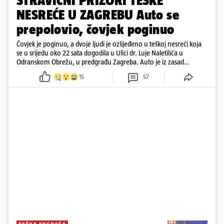
STRAVIČNI PRIZORI TEŠKE
NESREĆE U ZAGREBU Auto se
prepolovio, čovjek poginuo
Čovjek je poginuo, a dvoje ljudi je ozlijeđeno u teškoj nesreći koja
se u srijedu oko 22 sata dogodila u Ulici dr. Luje Naletilića u
Odranskom Obrežu, u predgrađu Zagreba. Auto je iz zasad
neutvrđenih razloga sletio s kolnika, a od siline udara vozilo se
15
57
prepolovilo.