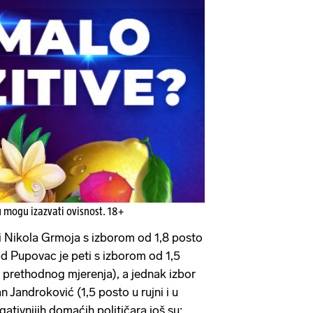
u mogu izazvati ovisnost. 18+
i Nikola Grmoja s izborom od 1,8 posto
ad Pupovac je peti s izborom od 1,5
 prethodnog mjerenja), a jednak izbor
n Jandroković (1,5 posto u rujni i u
gativnijih domaćih političara još su: