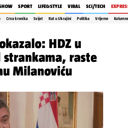
SHOW
SPORT
LIFE&STYLE
VIRAL
SCI/TECH
EXPRES
e
Crna kronika
Svijet
Rat u Ukrajini
Politika
Vrijeme
Kolumn
pokazalo: HDZ u
 strankama, raste
nu Milanoviću