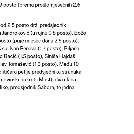
9 posto (prema prošlomjesečnih 2,6
od 2,5 posto drži predsjednik
Jandroković (u rujnu 0,8 posto). Božo
 posto (prije mjesec dana 2,5 posto).
 su: Ivan Penava (1,7 posto), Biljana
o Bačić (1,5 posto), Siniša Hajdaš
slav Tomašević (1,3 posto). Među 10
političara pet je predsjednika stranaka
vinski pokret i Most), dva člana
ike, predsjednik Sabora, te jedna