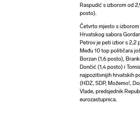
Raspudić s izborom od 2,
posto).
Četvrto mjesto s izborom 
Hrvatskog sabora Gordan 
Petrov je peti izbor s 2,2
Među 10 top političara još
Borzan (1,6 posto), Brank
Dončić (1,4 posto) i Tomi
najpozitivnijih hrvatskih 
(HDZ, SDP, Možemo!, Domo
Vlade, predsjednik Republ
eurozastupnica.