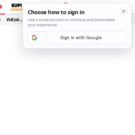
S
PRIJAVA
e
Vidi još…