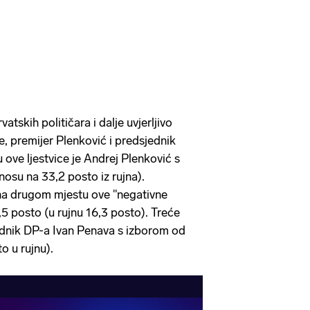
vatskih političara i dalje uvjerljivo
e, premijer Plenković i predsjednik
ove ljestvice je Andrej Plenković s
osu na 33,2 posto iz rujna).
 na drugom mjestu ove "negativne
,5 posto (u rujnu 16,3 posto). Treće
jednik DP-a Ivan Penava s izborom od
o u rujnu).