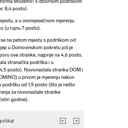
latforma Možemo! s izbornom podrškom
ec 8,4 posto).
mjestu, a u ovomjesečnom mjerenju
to (u rujnu 7 posto).
 se na petom mjestu s podrškom od
cjep u Domovinskom pokretu još je
oru ove stranke, najprije na 4,6 posto,
ržala stranačka podrška i u
4,5 posto). Novonastala stranka DOM i
DOMiNO) u prvom je mjerenju nakon
u podršku od 1,9 posto (što je nešto
renja za novonastale stranke
četiri godine).