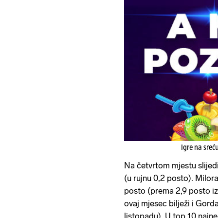
Igre na sreć
Na četvrtom mjestu slijed
(u rujnu 0,2 posto). Milor
posto (prema 2,9 posto iz
ovaj mjesec bilježi i Gorda
listopadu). U top 10 najne