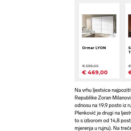
Na vrhu ljestvice najpoziti
Republike Zoran Milanović
odnosu na 19,9 posto iz r
Plenković je drugi na ljestv
to s izborom od 14,8 post
mjerenja u rujnu). Na treć