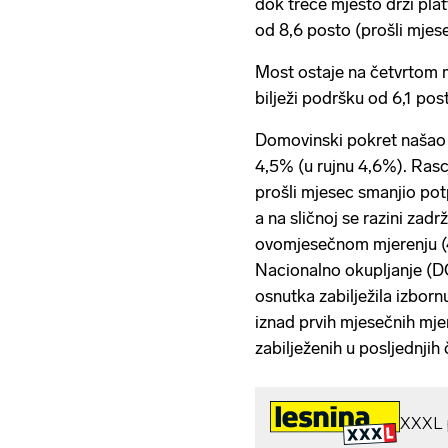
dok treće mjesto drži p
od 8,6 posto (prošli mjes
Most ostaje na četvrtom 
bilježi podršku od 6,1 pos
Domovinski pokret našao
4,5% (u rujnu 4,6%). Ras
prošli mjesec smanjio potp
a na sličnoj se razini zad
ovomjesečnom mjerenju (
Nacionalno okupljanje (
osnutka zabilježila izborn
iznad prvih mjesečnih mje
zabilježenih u posljednjih 