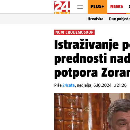
PLUS+
NEWS
Hrvatska
Dan pobjed
NOVI CRODEMOSKOP
Istraživanje 
prednosti nad
potpora Zora
Piše
24sata
,
nedjelja, 6.10.2024. u 21:26