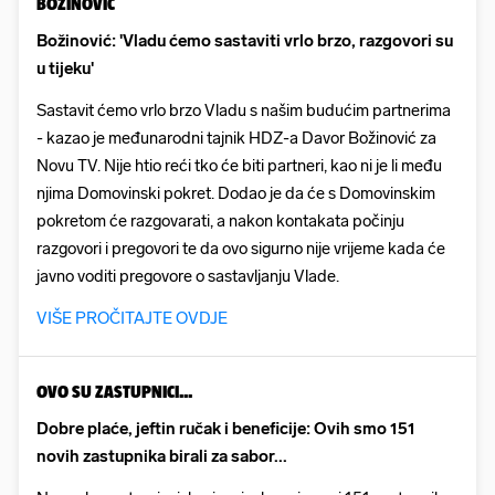
BOŽINOVIĆ
Božinović: 'Vladu ćemo sastaviti vrlo brzo, razgovori su
u tijeku'
Sastavit ćemo vrlo brzo Vladu s našim budućim partnerima
- kazao je međunarodni tajnik HDZ-a Davor Božinović za
Novu TV. Nije htio reći tko će biti partneri, kao ni je li među
njima Domovinski pokret. Dodao je da će s Domovinskim
pokretom će razgovarati, a nakon kontakata počinju
razgovori i pregovori te da ovo sigurno nije vrijeme kada će
javno voditi pregovore o sastavljanju Vlade.
VIŠE PROČITAJTE OVDJE
OVO SU ZASTUPNICI...
Dobre plaće, jeftin ručak i beneficije: Ovih smo 151
novih zastupnika birali za sabor...