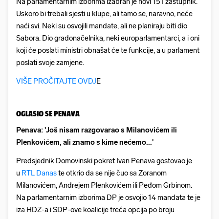
Na parlamentarnim izborima izabran je novi 151 zastupnik.
Uskoro bi trebali sjesti u klupe, ali tamo se, naravno, neće
naći svi. Neki su osvojili mandate, ali ne planiraju biti dio
Sabora. Dio gradonačelnika, neki europarlamentarci, a i oni
koji će poslati ministri obnašat će te funkcije, a u parlament
poslati svoje zamjene.
VIŠE PROČITAJTE OVDJ
E
OGLASIO SE PENAVA
Penava: 'Još nisam razgovarao s Milanovićem ili
Plenkovićem, ali znamo s kime nećemo...'
Predsjednik Domovinski pokret Ivan Penava gostovao je
u
RTL Danas
te otkrio da se nije čuo sa Zoranom
Milanovićem, Andrejem Plenkovićem ili Peđom Grbinom.
Na parlamentarnim izborima DP je osvojio 14 mandata te je
iza HDZ-a i SDP-ove koalicije treća opcija po broju