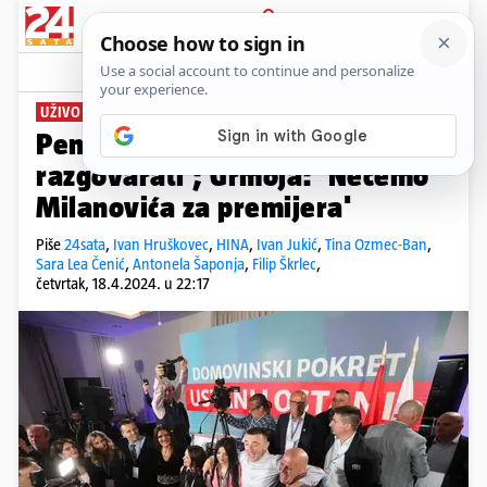
PRIJAVA
News
Komentari
872
UŽIVO: REZULTATI IZBORA
Penava: 'Znam s kim nećemo
razgovarati'; Grmoja: 'Nećemo
Milanovića za premijera'
Piše
24sata
,
Ivan Hruškovec
,
HINA
,
Ivan Jukić
,
Tina Ozmec-Ban
,
Sara Lea Čenić
,
Antonela Šaponja
,
Filip Škrlec
,
četvrtak, 18.4.2024. u 22:17