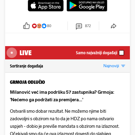
80
872
LIVE
Samo najvažniji događaji
Najnoviji
Sortiranje događaja
GRMOJA ODLUČIO
Milanović već ima podršku 57 zastupnika? Grmoja:
'Nećemo ga podržati za premijera...'
Ostvarili smo dobar rezultat. Ne možemo njime biti
zadovoljni s obzirom na to da je HDZ po nama ostvario
uspjeh - dobio je previše mandata s obzirom na izlaznost.
Očekivali smo da će ova izlaznost dovesti do slabijeg