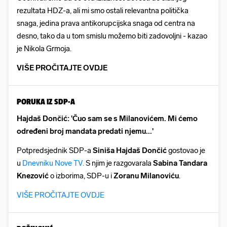
rezultata HDZ-a, ali mi smo ostali relevantna politička
snaga, jedina prava antikorupcijska snaga od centra na
desno, tako da u tom smislu možemo biti zadovoljni - kazao
je Nikola Grmoja.
VIŠE PROČITAJTE OVDJE
PORUKA IZ SDP-A
Hajdaš Dončić: 'Čuo sam se s Milanovićem. Mi ćemo
određeni broj mandata predati njemu...'
Potpredsjednik SDP-a
Siniša Hajdaš Dončić
gostovao je
u
Dnevniku Nove TV.
S njim je razgovarala
Sabina Tandara
Knezović
o izborima, SDP-u i
Zoranu Milanoviću
.
VIŠE PROČITAJTE OVDJE