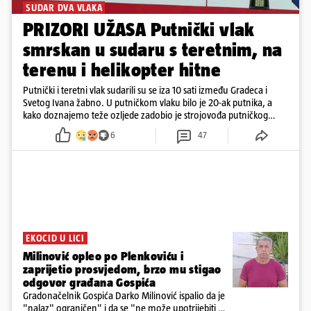
SUDAR DVA VLAKA
PRIZORI UŽASA Putnički vlak
smrskan u sudaru s teretnim, na
terenu i helikopter hitne
Putnički i teretni vlak sudarili su se iza 10 sati između Gradeca i
Svetog Ivana žabno. U putničkom vlaku bilo je 20-ak putnika, a
kako doznajemo teže ozljede zadobio je strojovođa putničkog
vlaka. Zatvoren je promet, a fotoreporteri Prigorskog objavili su
6
47
prve snimke s mjesta sudara
EKOCID U LICI
Milinović opleo po Plenkoviću i
zaprijetio prosvjedom, brzo mu stigao
odgovor građana Gospića
Gradonačelnik Gospića Darko Milinović ispalio da je
"nalaz" ograničen" i da se "ne može upotrijebiti za