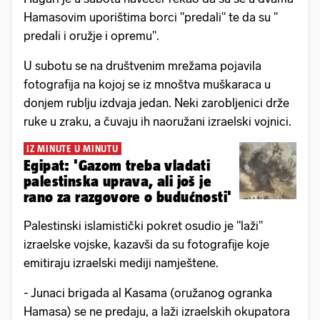
Hamasovim uporištima borci "predali" te da su "
predali i oružje i opremu".
U subotu se na društvenim mrežama pojavila
fotografija na kojoj se iz mnoštva muškaraca u
donjem rublju izdvaja jedan. Neki zarobljenici drže
ruke u zraku, a čuvaju ih naoružani izraelski vojnici.
IZ MINUTE U MINUTU
Egipat: 'Gazom treba vladati
palestinska uprava, ali još je
rano za razgovore o budućnosti'
Palestinski islamistički pokret osudio je "laži"
izraelske vojske, kazavši da su fotografije koje
emitiraju izraelski mediji namještene.
- Junaci brigada al Kasama (oružanog ogranka
Hamasa) se ne predaju, a laži izraelskih okupatora