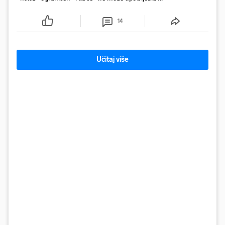
sudske sporove". Građani Gospića ga podsjetili da
ga je naručio Uskok i da je dio spisa
14
Učitaj više