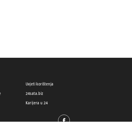
Uvjeti korištenja
e
24sata.biz
Karijera u 24