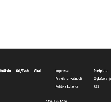
ifeStyle
Sci/Tech
Viral
Impressum
Pretplata
Pravila privatnosti
Oglašavanj
Politika kolačića
RSS
24SATA © 2026