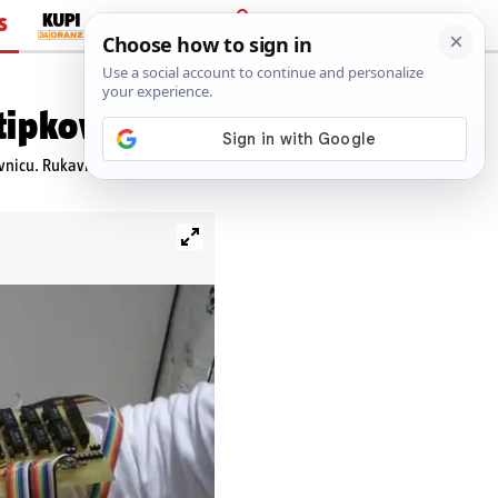
S
PRIJAVA
 tipkovnicu
ovnicu. Rukavicu će Mate sada