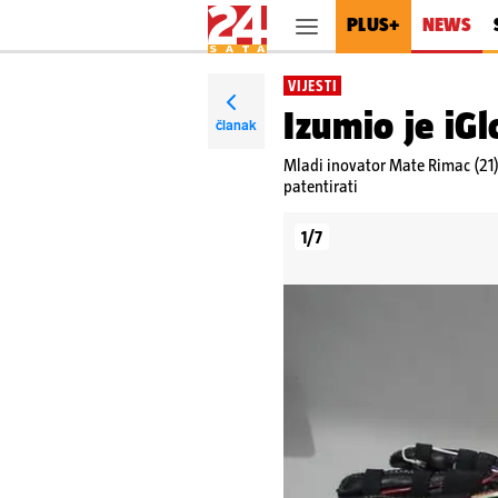
PLUS+
NEWS
VIJESTI
Izumio je iGl
članak
Mladi inovator Mate Rimac (21) 
patentirati
1/7