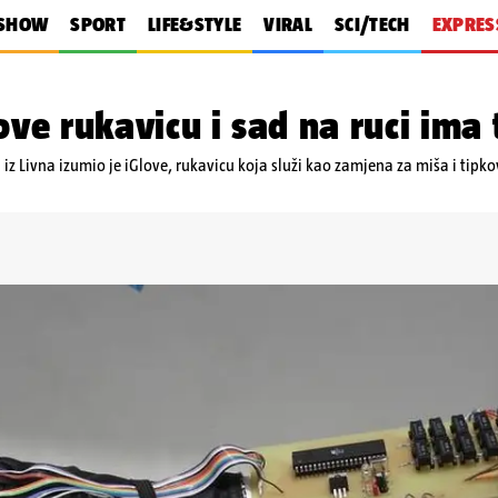
SHOW
SPORT
LIFE&STYLE
VIRAL
SCI/TECH
EXPRES
ove rukavicu i sad na ruci ima
iz Livna izumio je iGlove, rukavicu koja služi kao zamjena za miša i tipk