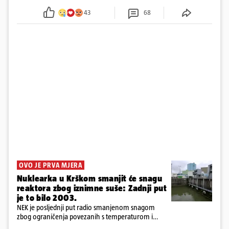
tamošnji liječnici ne vjeruju u oporavak: 'Imamo
43
68
72 sata'
OVO JE PRVA MJERA
Nuklearka u Krškom smanjit će snagu
reaktora zbog iznimne suše: Zadnji put
je to bilo 2003.
NEK je posljednji put radio smanjenom snagom
zbog ograničenja povezanih s temperaturom i
protokom rijeke Save 2003. godine, kada je