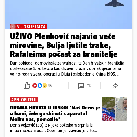
31. OBLJETNICA
UŽIVO Plenković najavio veće
mirovine, Bulja ljutile trake,
Rafaleima počast za branitelje
Dan pobjede i domovinske zahvalnosti te Dan hrvatskih branitelja
obilježava se 5. kolovoza kao državni praznik u znak sjećanja na
vojno-redarstvenu operaciju Oluja i oslobođenje Knina 1995.
godine
45
112
APEL OBITELJI
DRAMA HRVATA U IRSKOJ 'Naš Denis je
u komi, žele ga skinuti s aparata!
Molim vas, pomozite'
Denis Vejzović (38) iz Rijeke početkom srpnja je
imao moždani udar. Operiran je i završio je u komi.
Obitelj ga želi prebaciti u Hrvatsku, kažu kako