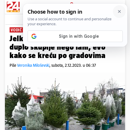
PRIJAVA
News
Komentari
6
VODIČ ZA JELKE
PLUS+
Jelke kao suho zlato: Cijene
duplo skuplje nego lani, evo
kako se kreću po gradovima
Piše
Veronika Miloševski
,
subota, 2.12.2023. u 06:37