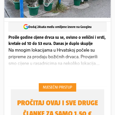
Dodaj 24sata među omiljene izvore na Googleu
Prošle godine cijene drvca su se, ovisno o veličini i vrsti,
kretale od 10 do 53 eura. Danas je duplo skuplje
Na mnogim lokacijama u Hrvatskoj počele su
pripreme za prodaju božićnih drvaca. Provjerili
smo cijene u rasadnicima na nekoliko lokacija.
Uglavnom većina rasadnika drži više vrsta drvaca,
a građani mogu birati žele li drvce u zemlji ili
rezano. Maloprodajnici su ove godine odlučili
dizati cijene, a veleprodajnici ne podržavaju tu
odluku.