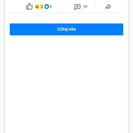
smanjenje snage bilo potrebno više od 90 dana.
8
59
Učitaj više