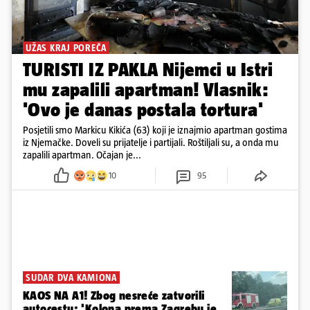
UŽAS KRAJ POREČA
TURISTI IZ PAKLA Nijemci u Istri
mu zapalili apartman! Vlasnik:
'Ovo je danas postala tortura'
Posjetili smo Markicu Kikića (63) koji je iznajmio apartman gostima
iz Njemačke. Doveli su prijatelje i partijali. Roštiljali su, a onda mu
zapalili apartman. Očajan je...
10
95
SUDAR DVA KAMIONA
KAOS NA A1! Zbog nesreće zatvorili
autocestu: 'Kolona prema Zagrebu je