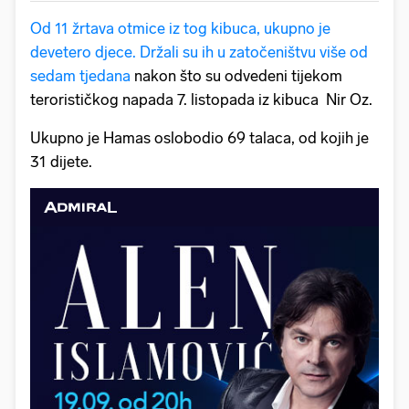
Od 11 žrtava otmice iz tog kibuca, ukupno je
devetero djece. Držali su ih u zatočeništvu više od
sedam tjedana
nakon što su odvedeni tijekom
terorističkog napada 7. listopada iz kibuca Nir Oz.
Ukupno je Hamas oslobodio 69 talaca, od kojih je
31 dijete.