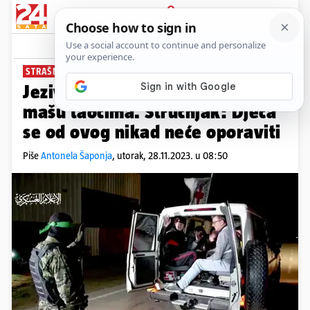
PRIJAVA
News
Komentari
133
STRAŠNO
Jeziva fotografija: Hamasovci
mašu taocima. Stručnjak: Djeca
se od ovog nikad neće oporaviti
Piše
Antonela Šaponja
,
utorak, 28.11.2023. u 08:50