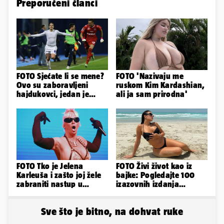
Preporučeni članci
FOTO Sjećate li se mene?
FOTO 'Nazivaju me
Ovo su zaboravljeni
ruskom Kim Kardashian,
hajdukovci, jedan je
ali ja sam prirodna'
napuhao 3,3 promila...
FOTO Tko je Jelena
FOTO Živi život kao iz
Karleuša i zašto joj žele
bajke: Pogledajte 100
zabraniti nastup u
izazovnih izdanja
Vodicama? Evo što je
Ronaldove Georgine
govorila...
Sve što je bitno, na dohvat ruke