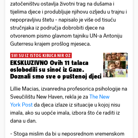
zatočeništvu ostavlja životni trag na dušama i
tijelima djece i produbljuje njihovu ozljedu u trajnu i
nepopravljivu štetu - napisalo je više od tisuću
stručnjaka iz područja dobrobiti djece na
otvorenom pismo glavnom tajniku UN-a Antoniju
Guterresu krajem prošlog mjeseca.
SVI SU IZ ISTOG KIBUCA NIR OZ
EKSKLUZIVNO Ovih 11 talaca
oslobodili su sinoć iz Gaze.
Doznali smo sve o puštenoj djeci
Lillie Macias, izvanredna profesorica psihologije na
Sveučilištu New Haven, rekla je za
The New
York Post
da djeca izlaze iz situacije u kojoj nisu
imala, ako su uopće imala, izbora što će raditi iz
dana u dan.
- Stoga mislim da bi u neposrednom vremenskom