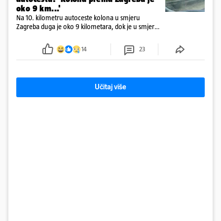
oko 9 km...'
Na 10. kilometru autoceste kolona u smjeru
Zagreba duga je oko 9 kilometara, dok je u smjeru
mora kolona duga oko tri kilometra
14
23
Učitaj više