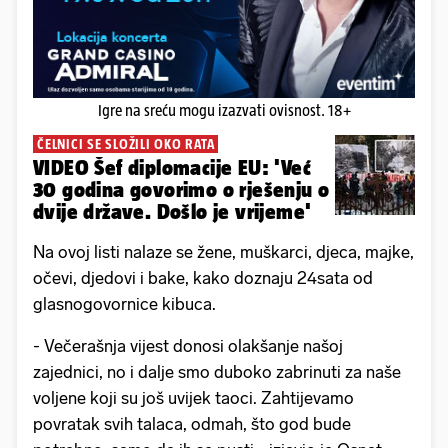
Igre na sreću mogu izazvati ovisnost. 18+
ČELNICI SE SLOŽILI OKO RATA
VIDEO Šef diplomacije EU: 'Već
30 godina govorimo o rješenju o
dvije države. Došlo je vrijeme'
Na ovoj listi nalaze se žene, muškarci, djeca, majke,
očevi, djedovi i bake, kako doznaju 24sata od
glasnogovornice kibuca.
- Večerašnja vijest donosi olakšanje našoj
zajednici, no i dalje smo duboko zabrinuti za naše
voljene koji su još uvijek taoci. Zahtijevamo
povratak svih talaca, odmah, što god bude