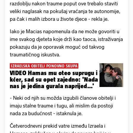
razdoblju nakon traume poput ove trebalo staviti
veliki naglasak na pokušaj vraćanja te autonomije,
pa čak i malih izbora u živote djece - rekla je.
Iako je Macias napomenula da ne može govoriti u
ime svakog djeteta koje drži kao taoca, istraživanja
pokazuju da je oporavak moguć od takvog
traumatičnog iskustva.
IZRAELSKA OBITELJ PONOVNO SKUPA
VIDEO Hamas mu oteo suprugu i
kćer, sad su opet zajedno: 'Nada
nas je jedina gurala naprijed...'
- Neki od njih su možda izgubili članove obitelji i
imaju stalne traume i tugu, ali mislim da postoji
nada za budućnost - istaknula je.
Četverodnevni prekid vatre između Izraela i