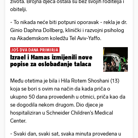
života. Brojna djeca ostala su bez svojih roditelja i
obitelji.
- To nikada neće biti potpuni oporavak - rekla je dr.
Ginio Daphna Dollberg, klinički i razvojni psiholog
na Akademskom koledžu Tel Aviv-Yaffo.
JOŠ DVA DANA PRIMIRJA
Izrael i Hamas izmijenili nove
popise za oslobađanje talaca
Među otetima je bila i Hila Rotem Shoshani (13)
koja se bori s ovim na način da kada priča o
ukupno 50 dana provedenih u otmici, priča kao da
se dogodila nekom drugom. Dio djece je
hospitaliziran u Schneider Children's Medical
Center.
- Svaki dan, svaki sat, svaka minuta provedena u