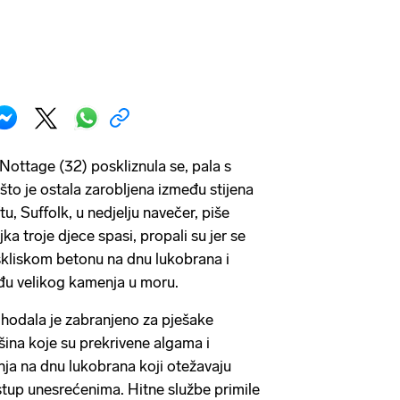
Nottage (32) poskliznula se, pala s
što je ostala zarobljena između stijena
u, Suffolk, u nedjelju navečer, piše
ka troje djece spasi, propali su jer se
skliskom betonu na dnu lukobrana i
eđu velikog kamenja u moru.
 hodala je zabranjeno za pješake
šina koje su prekrivene algama i
a na dnu lukobrana koji otežavaju
tup unesrećenima. Hitne službe primile