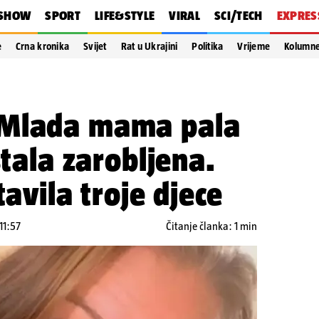
SHOW
SPORT
LIFE&STYLE
VIRAL
SCI/TECH
EXPRES
e
Crna kronika
Svijet
Rat u Ukrajini
Politika
Vrijeme
Kolumn
 Mlada mama pala
stala zarobljena.
tavila troje djece
11:57
Čitanje članka: 1 min