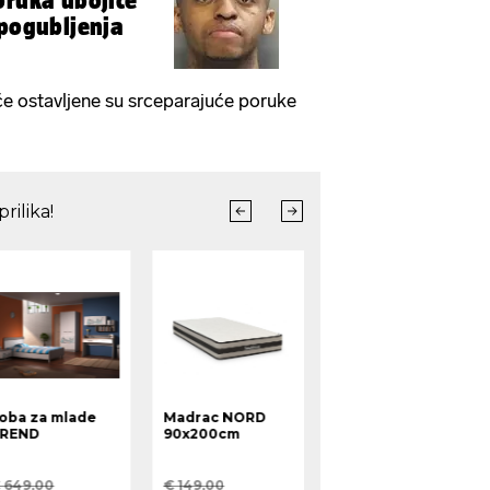
oruka ubojice
 pogubljenja
će ostavljene su srceparajuće poruke