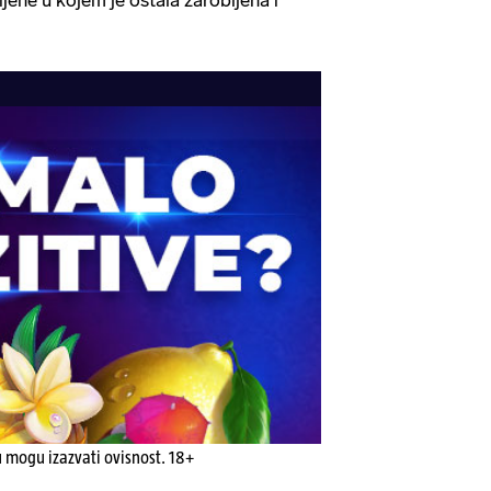
ijene u kojem je ostala zarobljena i
u mogu izazvati ovisnost. 18+