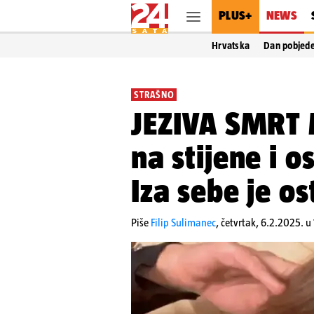
PLUS+
NEWS
Hrvatska
Dan pobjed
STRAŠNO
JEZIVA SMRT
na stijene i o
Iza sebe je os
Piše
Filip Sulimanec
,
četvrtak, 6.2.2025. u 