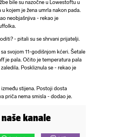
lužbe bile su nazočne u Lowestoftu u
ta u kojem je žena umrla nakon pada.
ao neobjašnjiva - rekao je
uffolka.
i? - pitali su se shrvani prijatelji.
 je sa svojom 11-godišnjom kćeri. Šetale
aff je pala. Očito je temperatura pala
 zaledila. Poskliznula se - rekao je
 između stijena. Postoji dosta
va priča nema smisla - dodao je.
i naše kanale