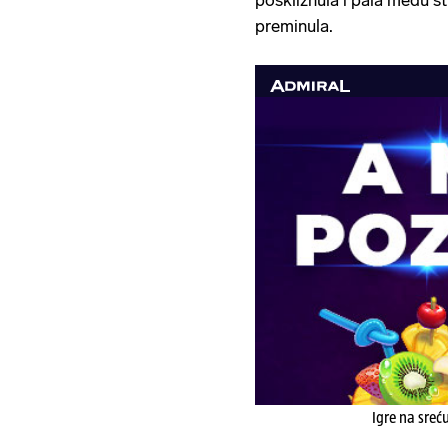
poskliznula i pala među st
preminula.
Igre na sreć