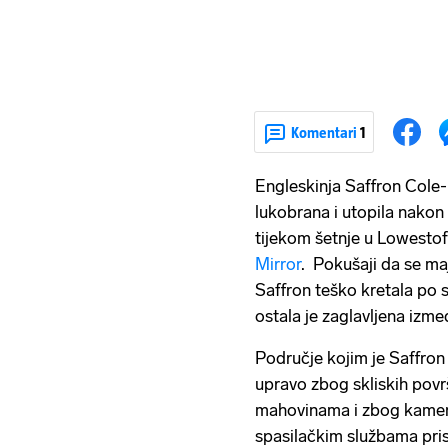
Komentari
1
Engleskinja Saffron Cole-
lukobrana i utopila nakon 
tijekom šetnje u Lowestoft
Mirror
. Pokušaji da se maj
Saffron teško kretala po 
ostala je zaglavljena izm
Područje kojim je Saffron
upravo zbog skliskih povr
mahovinama i zbog kamenj
spasilačkim službama pris