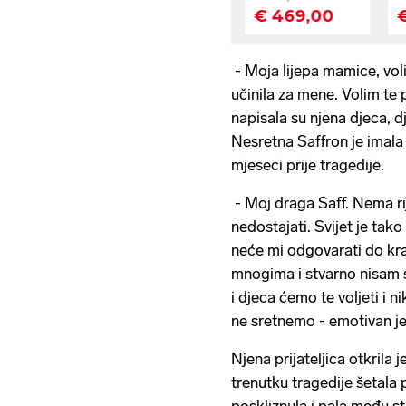
- Moja lijepa mamice, voli
učinila za mene. Volim te
napisala su njena djeca, dj
Nesretna Saffron je imala 
mjeseci prije tragedije.
- Moj draga Saff. Nema ri
nedostajati. Svijet je tako
neće mi odgovarati do kra
mnogima i stvarno nisam si
i djeca ćemo te voljeti i 
ne sretnemo - emotivan je
Njena prijateljica otkrila j
trenutku tragedije šetala