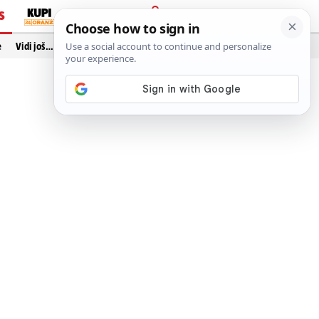
S
PRIJAVA
e
Vidi još…