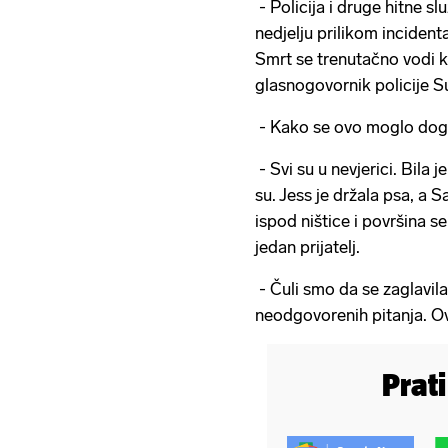
- Policija i druge hitne s
nedjelju prilikom inciden
Smrt se trenutačno vodi k
glasnogovornik policije S
- Kako se ovo moglo dogodit
- Svi su u nevjerici. Bila
su. Jess je držala psa, a S
ispod ništice i površina se
jedan prijatelj.
- Čuli smo da se zaglavila
neodgovorenih pitanja. O
Prat