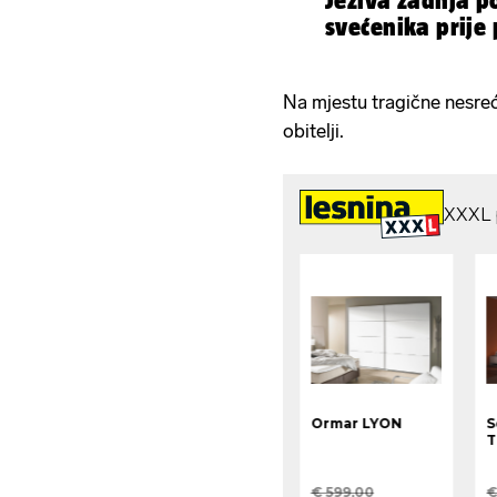
Jeziva zadnja p
svećenika prije
Na mjestu tragične nesre
obitelji.