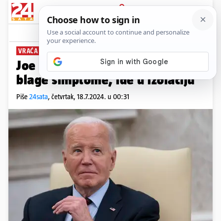
PRIJAVA
News
Komentari
53
VRAĆA SE U DELAWARE
Joe Biden ima koronu: 'Ima tek
blage simptome, ide u izolaciju'
Piše
24sata
,
četvrtak, 18.7.2024. u 00:31