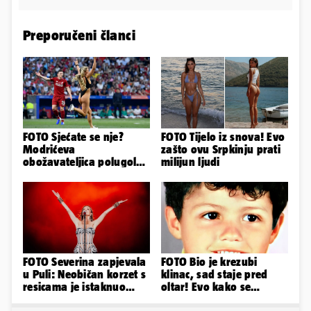
Preporučeni članci
FOTO Sjećate se nje?
FOTO Tijelo iz snova! Evo
Modrićeva
zašto ovu Srpkinju prati
obožavateljica polugola
milijun ljudi
uletjela na finale LP. Evo
što radi danas
FOTO Severina zapjevala
FOTO Bio je krezubi
u Puli: Neobičan korzet s
klinac, sad staje pred
resicama je istaknuo
oltar! Evo kako se
njezine vitke noge...
mijenjao jedan od