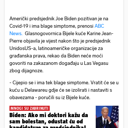
Američki predsjednik Joe Biden pozitivan je na
Covid-19 i ima blage simptome, prenosi
ABC
News.
Glasnogovornica Bijele kuće Karine Jean-
Pierre objavila je vijest nakon što je predsjednik
UnidosUS-a, latinoameričke organizacije za
građanska prava, rekao da Biden neće moći
govoriti na zakazanom događaju u Las Vegasu
zbog dijagnoze.
- Cijepio se i ima tek blage simptome. Vratit će se u
kuću u Delawareu gdje će se izolirati i nastaviti s
obavezama - poručili su iz Bijele kuće.
MNOGI SU ZABRINUTI
Biden: Ako mi doktori kažu da
sam bolestan, odustat ću od
kandidature za predsjednika!