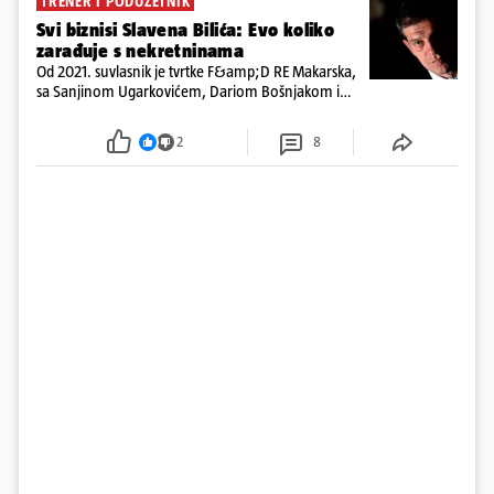
TRENER I PODUZETNIK
Svi biznisi Slavena Bilića: Evo koliko
zarađuje s nekretninama
Od 2021. suvlasnik je tvrtke F&amp;D RE Makarska,
sa Sanjinom Ugarkovićem, Dariom Bošnjakom i
Dobrislavom Hrkaćem. Tvrtka je registrirana za
poslovanje nekretninama, a od osnutka nema
2
8
zaposlenih