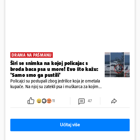
DRAMA NA PAŠMANU
Širi se snimka na kojoj policajac s
broda baca psa u more! Evo što kažu:
'Samo smo ga pustili'
Policajci su postupali zbog jedrilice koja je ometala
kupače. Na njoj su zatekli psa i muškarca za kojim
se od ranije trage. Muškarac je pružao otpor te su
ga uhitili, a psa je preuzeo komunalni redar
11
47
Učitaj više