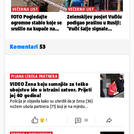
Komentari
53
PIJANA IZBOLA PARTNERA
VIDEO Žena koju sumnjiče za teško
ubojstvo ide u istražni zatvor. Prijeti
joj 40 godina!
Policija je objavila kako su utvrdili da je žena (36)
nožem ubola partnera (71) koji je na mjestu
preminuo. Imala je 2,03 promila. U nedjelju su je
ispitali i poslali u istražni zatvor
1
38