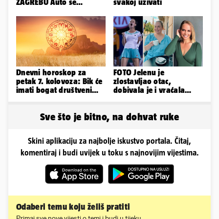
ZAGREBU Auto se
svakoj uživati
prepolovio, čovjek
poginuo
Dnevni horoskop za
FOTO Jelenu je
petak 7. kolovoza: Bik će
zlostavljao otac,
imati bogat društveni
dobivala je i vraćala
život, Rak se žrtvuje
kilograme: 'Brutalno me
tukao šakama'
Sve što je bitno, na dohvat ruke
Skini aplikaciju za najbolje iskustvo portala. Čitaj,
komentiraj i budi uvijek u toku s najnovijim vijestima.
Odaberi temu koju želiš pratiti
Primaj sve nove vijesti o temi i budi u tijeku