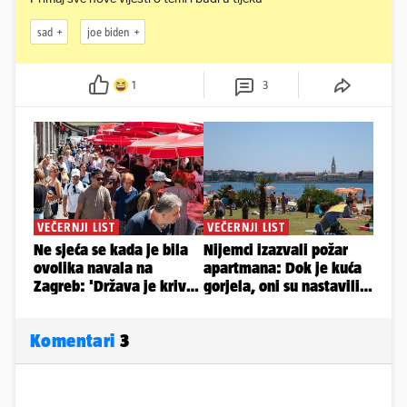
sad
joe biden
1
3
Komentari
3