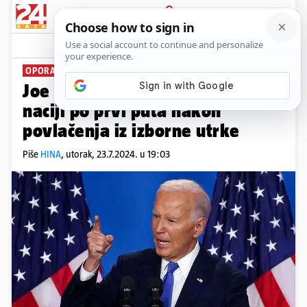
PRIJAVA
News
Komentari
3
OPORAVLJA SE OD COVID-A
Joe Biden se u srijedu obraća
naciji po prvi puta nakon
povlačenja iz izborne utrke
Piše
HINA
,
utorak, 23.7.2024. u 19:03