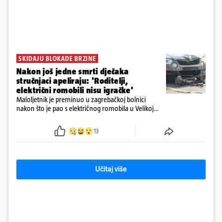
SKIDAJU BLOKADE BRZINE
Nakon još jedne smrti dječaka
stručnjaci apeliraju: 'Roditelji,
električni romobili nisu igračke'
Maloljetnik je preminuo u zagrebačkoj bolnici
nakon što je pao s električnog romobila u Velikoj
Gorici. Liječnici: ‘Ozljede su sve jezivije’
13
Učitaj više