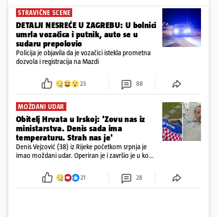
STRAVIČNE SCENE
DETALJI NESREĆE U ZAGREBU: U bolnici
umrla vozačica i putnik, auto se u
sudaru prepolovio
Policija je objavila da je vozačici istekla prometna
dozvola i registracija na Mazdi
23
88
MOŽDANI UDAR
Obitelj Hrvata u Irskoj: 'Zovu nas iz
ministarstva. Denis sada ima
temperaturu. Strah nas je'
Denis Vejzović (38) iz Rijeke početkom srpnja je
imao moždani udar. Operiran je i završio je u komi.
Obitelj ga želi prebaciti u Hrvatsku, kažu kako
tamošnji liječnici ne vjeruju u oporavak: 'Imamo
21
28
72 sata'