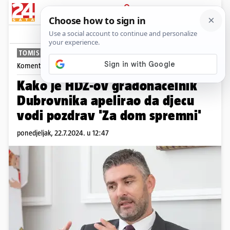
PRIJAVA
News
Komentari
48
TOMISLAV KLAUŠKI
Komentira
Tomislav Klauški
Kako je HDZ-ov gradonačelnik
Dubrovnika apelirao da djecu
vodi pozdrav 'Za dom spremni'
ponedjeljak, 22.7.2024. u 12:47