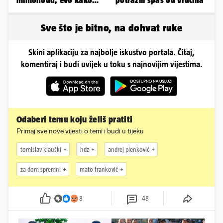
mimohodu, evo kako
potražili spas od vrućina
danas izgleda Mia
Negovetić
Sve što je bitno, na dohvat ruke
Skini aplikaciju za najbolje iskustvo portala. Čitaj,
komentiraj i budi uvijek u toku s najnovijim vijestima.
Odaberi temu koju želiš pratiti
Primaj sve nove vijesti o temi i budi u tijeku
tomislav klauški
hdz
andrej plenković
za dom spremni
mato franković
8
48