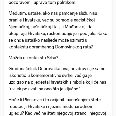
pozdravom i upravo tom politikom.
Međutim, ustaše, ako nas pamćenje služi, nisu
branile Hrvatsku, već su pomogle nacističkoj
Njemačkoj, fašističkoj Italiji i Mađarskoj, da
okupiraju Hrvatsku, raskomadaju je i podijele. Kako
se onda ustaško nasljeđe može uzimati u
kontekstu obrambenog Domovinskog rata?
Možda u kontekstu Srba?
Gradonačelnik Dubrovnika ovaj pozdrav nije samo
iskoristio u komemorativne svrhe, već ga je
uzdigao na pijedestal hrvatskih simbola koji će nas
"uvijek pozivati na ono što je ključno".
Hoće li Plenković i to ocijeniti nanošenjem štete
reputaciji Hrvatske i njezinu međunarodnom
ugledu? Kad već ne šteti njegovoj stranci, njegovoj