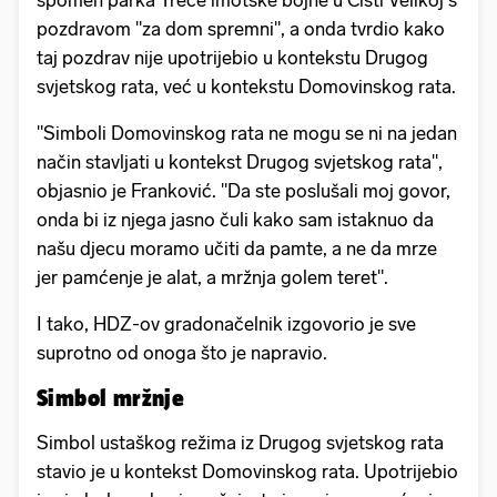
spomen parka Treće imotske bojne u Cisti Velikoj s
pozdravom "za dom spremni", a onda tvrdio kako
taj pozdrav nije upotrijebio u kontekstu Drugog
svjetskog rata, već u kontekstu Domovinskog rata.
"Simboli Domovinskog rata ne mogu se ni na jedan
način stavljati u kontekst Drugog svjetskog rata",
objasnio je Franković. "Da ste poslušali moj govor,
onda bi iz njega jasno čuli kako sam istaknuo da
našu djecu moramo učiti da pamte, a ne da mrze
jer pamćenje je alat, a mržnja golem teret".
I tako, HDZ-ov gradonačelnik izgovorio je sve
suprotno od onoga što je napravio.
Simbol mržnje
Simbol ustaškog režima iz Drugog svjetskog rata
stavio je u kontekst Domovinskog rata. Upotrijebio