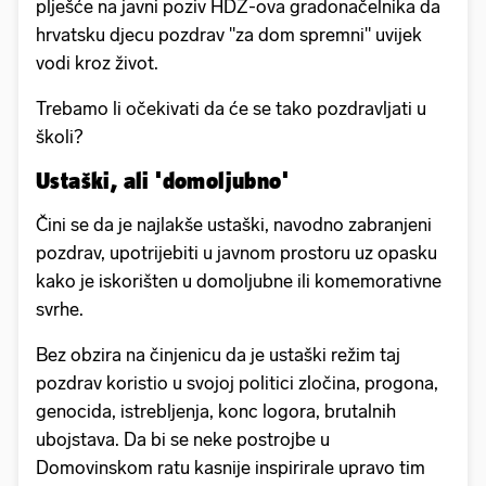
plješće na javni poziv HDZ-ova gradonačelnika da
hrvatsku djecu pozdrav "za dom spremni" uvijek
vodi kroz život.
Trebamo li očekivati da će se tako pozdravljati u
školi?
Ustaški, ali 'domoljubno'
Čini se da je najlakše ustaški, navodno zabranjeni
pozdrav, upotrijebiti u javnom prostoru uz opasku
kako je iskorišten u domoljubne ili komemorativne
svrhe.
Bez obzira na činjenicu da je ustaški režim taj
pozdrav koristio u svojoj politici zločina, progona,
genocida, istrebljenja, konc logora, brutalnih
ubojstava. Da bi se neke postrojbe u
Domovinskom ratu kasnije inspirirale upravo tim