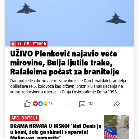
31. OBLJETNICA
UŽIVO Plenković najavio veće
mirovine, Bulja ljutile trake,
Rafaleima počast za branitelje
Dan pobjede i domovinske zahvalnosti te Dan hrvatskih branitelja
obilježava se 5. kolovoza kao državni praznik u znak sjećanja na
vojno-redarstvenu operaciju Oluja i oslobođenje Knina 1995.
godine
45
112
APEL OBITELJI
DRAMA HRVATA U IRSKOJ 'Naš Denis je
u komi, žele ga skinuti s aparata!
Molim vas, pomozite'