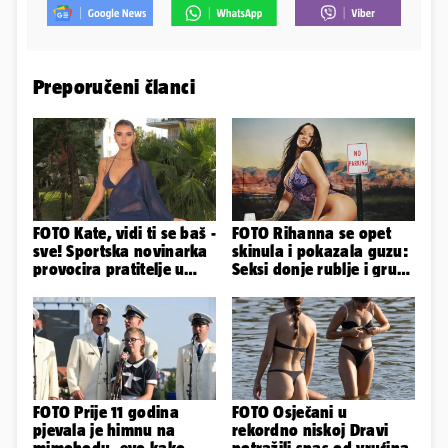
Preporučeni članci
FOTO Kate, vidi ti se baš -
FOTO Rihanna se opet
sve! Sportska novinarka
skinula i pokazala guzu:
provocira pratitelje u
Seksi donje rublje i grudi
oskudnim haljinama
pale u drugi plan
FOTO Prije 11 godina
FOTO Osječani u
pjevala je himnu na
rekordno niskoj Dravi