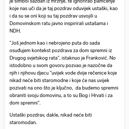
je simbol sazdan iz mržnje, te ignorirao pamćenje
koje nas uči da je taj pozdrav oduvijek ustaški, kao
i da su se oni koji su taj pozdrav usvojili u
Domovinskom ratu javno inspirirali ustašama i
NDH.
"Još jednom kao i nebrojeno puta do sada
osuđujem kontekst pozdrava za dom spremni iz
Drugog svjetskog rata", istaknuo je Franković. No
istodobno u svom govoru pozvao je nazočne da
njih i njihovu djecu "uvijek vode dvije rečenice koje
nikad neće biti staromodne i koje će nas uvijek
pozivati na ono što je ključno, da budemo spremni
obraniti svoju domovinu, a to su Bog i Hrvati i za
dom spremni".
Ustaški pozdrav, dakle, nikad neće biti
staromodan.