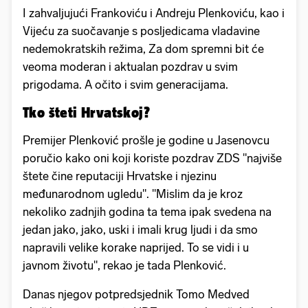
I zahvaljujući Frankoviću i Andreju Plenkoviću, kao i
Vijeću za suočavanje s posljedicama vladavine
nedemokratskih režima, Za dom spremni bit će
veoma moderan i aktualan pozdrav u svim
prigodama. A očito i svim generacijama.
Tko šteti Hrvatskoj?
Premijer Plenković prošle je godine u Jasenovcu
poručio kako oni koji koriste pozdrav ZDS "najviše
štete čine reputaciji Hrvatske i njezinu
međunarodnom ugledu". "Mislim da je kroz
nekoliko zadnjih godina ta tema ipak svedena na
jedan jako, jako, uski i imali krug ljudi i da smo
napravili velike korake naprijed. To se vidi i u
javnom životu", rekao je tada Plenković.
Danas njegov potpredsjednik Tomo Medved