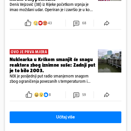
Denis Vejzović (38) iz Rijeke početkom srpnja je
imao moždani udar. Operiran je i završio je u komi.
Obitelj ga želi prebaciti u Hrvatsku, kažu kako
tamošnji liječnici ne vjeruju u oporavak: 'Imamo
43
68
72 sata'
OVO JE PRVA MJERA
Nuklearka u Krškom smanjit će snagu
reaktora zbog iznimne suše: Zadnji put
je to bilo 2003.
NEK je posljednji put radio smanjenom snagom
zbog ograničenja povezanih s temperaturom i
protokom rijeke Save 2003. godine, kada je
smanjenje snage bilo potrebno više od 90 dana.
8
59
Učitaj više