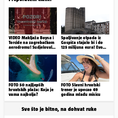
VIDEO Makljaža Boysa i
Spaljivanje otpada iz
Torcide na zagrebačkom
Gospića stajalo bi i do
aerodromu! Sudjelovalo
125 milijuna eura! Evo
je čak 50 huligana
koja je opcija
najizglednija
FOTO 50 najljepših
FOTO Slavni hrvatski
hrvatskih plaža: Koja je
trener je upecao 49
vama najbolja?
godina mlađu misicu
Sve što je bitno, na dohvat ruke