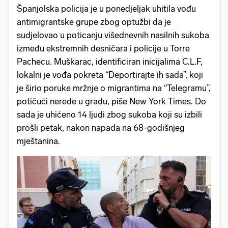
Španjolska policija je u ponedjeljak uhitila vođu
antimigrantske grupe zbog optužbi da je
sudjelovao u poticanju višednevnih nasilnih sukoba
između ekstremnih desničara i policije u Torre
Pachecu. Muškarac, identificiran inicijalima C.L.F,
lokalni je vođa pokreta “Deportirajte ih sada”, koji
je širio poruke mržnje o migrantima na “Telegramu”,
potičući nerede u gradu, piše New York Times. Do
sada je uhićeno 14 ljudi zbog sukoba koji su izbili
prošli petak, nakon napada na 68-godišnjeg
mještanina.