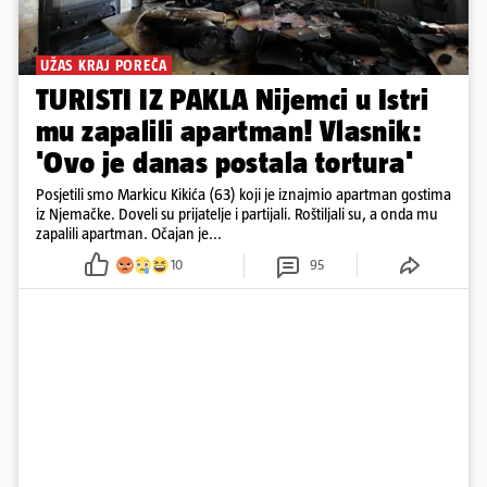
UŽAS KRAJ POREČA
TURISTI IZ PAKLA Nijemci u Istri
mu zapalili apartman! Vlasnik:
'Ovo je danas postala tortura'
Posjetili smo Markicu Kikića (63) koji je iznajmio apartman gostima
iz Njemačke. Doveli su prijatelje i partijali. Roštiljali su, a onda mu
zapalili apartman. Očajan je...
10
95