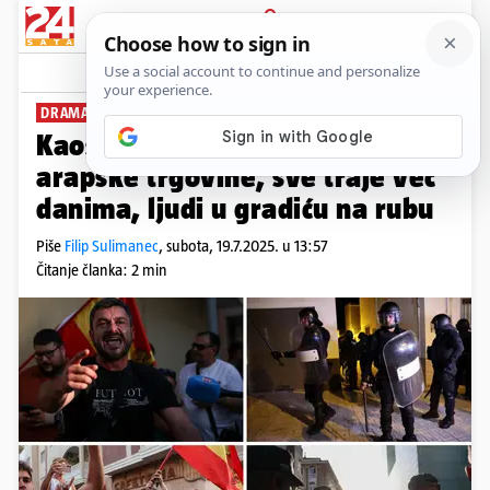
PRIJAVA
News
Komentari
64
DRAMA U TORRE PACHECU
Kaos u Španjolskoj: Demoliraju
arapske trgovine, sve traje već
danima, ljudi u gradiću na rubu
Piše
Filip Sulimanec
,
subota, 19.7.2025. u 13:57
Čitanje članka: 2 min