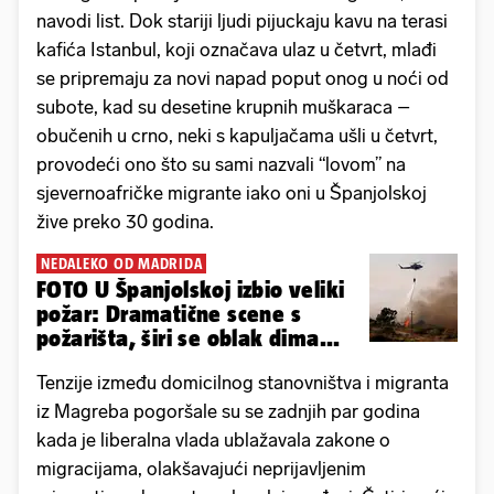
navodi list. Dok stariji ljudi pijuckaju kavu na terasi
kafića Istanbul, koji označava ulaz u četvrt, mlađi
se pripremaju za novi napad poput onog u noći od
subote, kad su desetine krupnih muškaraca –
obučenih u crno, neki s kapuljačama ušli u četvrt,
provodeći ono što su sami nazvali “lovom” na
sjevernoafričke migrante iako oni u Španjolskoj
žive preko 30 godina.
NEDALEKO OD MADRIDA
FOTO U Španjolskoj izbio veliki
požar: Dramatične scene s
požarišta, širi se oblak dima...
Tenzije između domicilnog stanovništva i migranta
iz Magreba pogoršale su se zadnjih par godina
kada je liberalna vlada ublažavala zakone o
migracijama, olakšavajući neprijavljenim