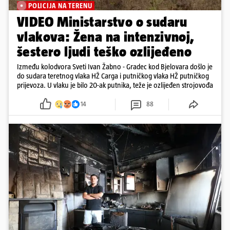
POLICIJA NA TERENU
VIDEO Ministarstvo o sudaru
vlakova: Žena na intenzivnoj,
šestero ljudi teško ozlijeđeno
Između kolodvora Sveti Ivan Žabno - Gradec kod Bjelovara došlo je
do sudara teretnog vlaka HŽ Carga i putničkog vlaka HŽ putničkog
prijevoza. U vlaku je bilo 20-ak putnika, teže je ozlijeđen strojovođa
14
88