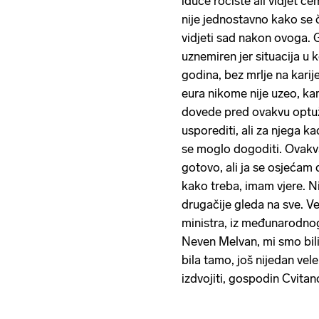
iduće ročište ali vidjet ć
nije jednostavno kako se č
vidjeti sad nakon ovoga. G
uznemiren jer situacija u 
godina, bez mrlje na karije
eura nikome nije uzeo, ka
dovede pred ovakvu optuž
usporediti, ali za njega ka
se moglo dogoditi. Ovakva
gotovo, ali ja se osjećam 
kako treba, imam vjere. Ni
drugačije gleda na sve. V
ministra, iz međunarodn
Neven Melvan, mi smo bili
bila tamo, još nijedan vel
izdvojiti, gospodin Cvitano