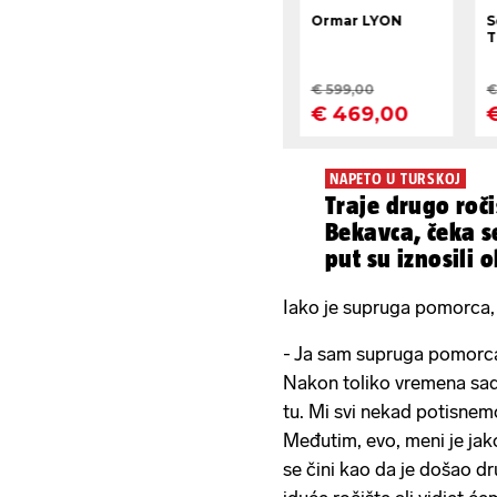
NAPETO U TURSKOJ
Traje drugo roč
Bekavca, čeka s
put su iznosili 
Iako je supruga pomorca, 
- Ja sam supruga pomorca 
Nakon toliko vremena sad m
tu. Mi svi nekad potisnemo
Međutim, evo, meni je jak
se čini kao da je došao dru