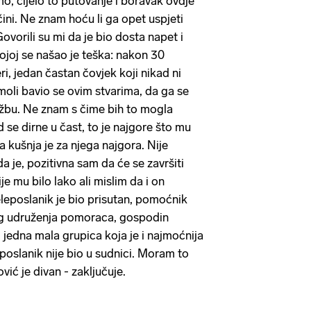
emo, cijelo to putovanje i boravak ovdje
ini. Ne znam hoću li ga opet uspjeti
ovorili su mi da je bio dosta napet i
kojoj se našao je teška: nakon 30
ri, jedan častan čovjek koji nikad ni
moli bavio se ovim stvarima, da ga se
bu. Ne znam s čime bih to mogla
d se dirne u čast, to je najgore što mu
 kušnja je za njega najgora. Nije
da je, pozitivna sam da će se završiti
je mu bilo lako ali mislim da i on
eleposlanik je bio prisutan, pomoćnik
og udruženja pomoraca, gospodin
 jedna mala grupica koja je i najmoćnija
eposlanik nije bio u sudnici. Moram to
vić je divan - zaključuje.