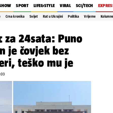
SHOW
SPORT
LIFE&STYLE
VIRAL
SCI/TECH
EXPRES
e
Crna kronika
Svijet
Rat u Ukrajini
Politika
Vrijeme
Kolumn
c za 24sata: Puno
on je čovjek bez
eri, teško mu je
4:03