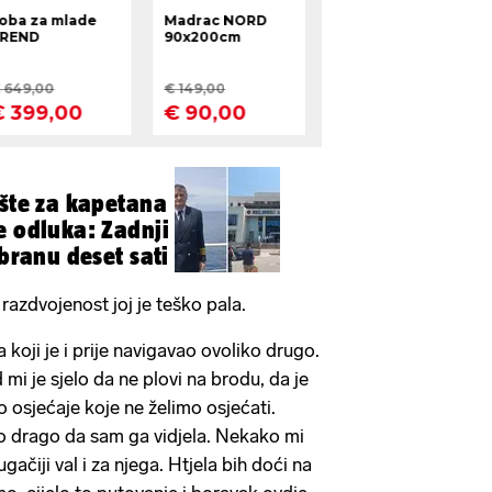
ište za kapetana
e odluka: Zadnji
obranu deset sati
razdvojenost joj je teško pala.
koji je i prije navigavao ovoliko drugo.
i je sjelo da ne plovi na brodu, da je
 osjećaje koje ne želimo osjećati.
o drago da sam ga vidjela. Nekako mi
gačiji val i za njega. Htjela bih doći na