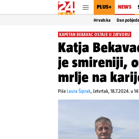
PLUS+
NEWS
Hrvatska
Dan pobjed
KAPETAN BEKAVAC OSTAJE U ZATVORU
Katja Bekava
je smireniji, 
mrlje na karij
Piše
Laura Šiprak
,
četvrtak, 18.7.2024. u 1