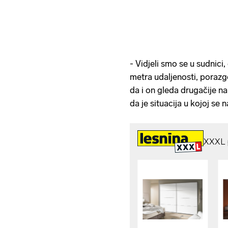
- Vidjeli smo se u sudnici,
metra udaljenosti, porazgo
da i on gleda drugačije na 
da je situacija u kojoj se 