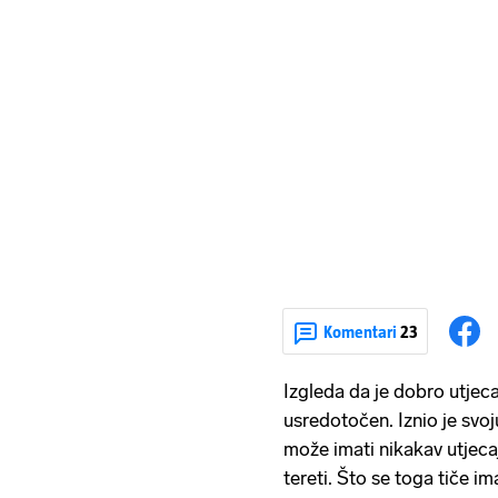
Komentari
23
Izgleda da je dobro utjeca
usredotočen. Iznio je svo
može imati nikakav utjecaj
tereti. Što se toga tiče i