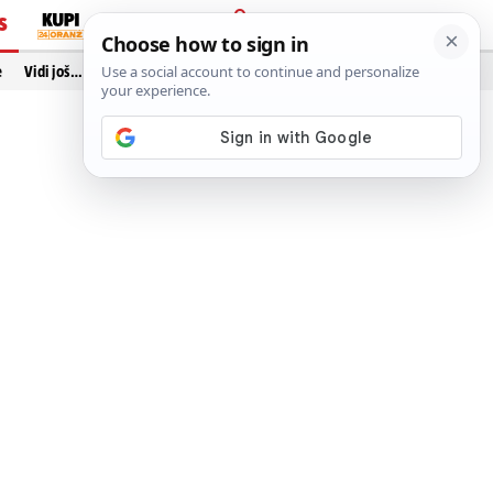
S
PRIJAVA
e
Vidi još…