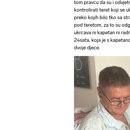
tom pravcu da su i odvjetn
kontrolirati teret koji se
preko kojih bilo tko sa st
pod teretom, za to su odg
ukrcava ni kapetan ni rad
24sata, koja je s kapeta
dvoje djece.