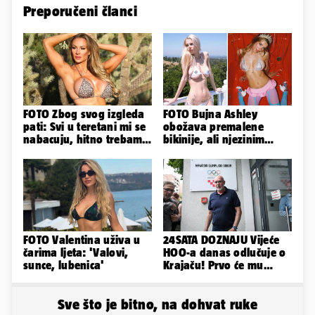
Preporučeni članci
FOTO Zbog svog izgleda
FOTO Bujna Ashley
pati: Svi u teretani mi se
obožava premalene
nabacuju, hitno trebam
bikinije, ali njezinim
tjelohranitelja!
fanovima to uopće ne
smeta
FOTO Valentina uživa u
24SATA DOZNAJU Vijeće
čarima ljeta: 'Valovi,
HOO-a danas odlučuje o
sunce, lubenica'
Krajaču! Prvo će mu
srezati ovlasti, a onda...
Sve što je bitno, na dohvat ruke