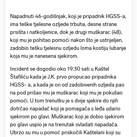
Napadnuti 46-godišnjak, koji je pripadnik HGSS-a,
ima teške tjelesne ozljede trbuha, desne strane
prsišta i natkoljenice, dok je drugi muškarac (48),
koji mu je pohitao pomoći nakon što je ustrijeljen,
zadobio tešku tjelesnu ozljedu loma kostiju lubanje
koja mu je nanesena sjekirom.
Incident se dogodio oko 19.30 sati u Kaštel
Štafiliću kada je J.K. prvo propucao pripadnika
HGSS- a, a kada je on od zadobivenih ozljeda pao
na pod prišao mu je muškarac koji mu je pokušao
pomoći. U tom trenutku je s dvije sjekire do njih
dotrčao napadač koji je pomagača s leđa udario
sjekirom po glavi. Muškarac koji je dobio sjekirom
po glavi uspio je na trenutak svladati napadača.
Ubrzo su mu u pomoć priskočili Kaštelani koji su