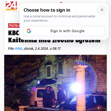
PRIJAVA
News
Komentari
32
PUCNJAVA I NAPAD SJEKIROM
KBC Split: Dvojica napadnutih u
Kaštelima nisu životno ugroženi
Piše
HINA
,
utorak, 2.4.2024. u 08:17