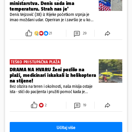
ministarstva. Denis sada ima
temperaturu. Strah nas je'
Denis Vejzović (38) iz Rijeke početkom srpnja je
imao moždani udar. Operiran je i završio je u komi.
Obitelj ga želi prebaciti u Hrvatsku, kažu kako
tamošnji liječnici ne vjeruju u oporavak: 'Imamo
21
29
72 sata'
TEŠKO PRISTUPAČNA PLAŽA
DRAMA NA HVARU Ženi pozlilo na
plaži, medicinari iskakali iz helikoptera
na stijene!
Bez obzira na teren i okolnosti, naša misija ostaje
ista - stići do pacijenta i pružiti pomoć kada je
najpotrebnija - objavilo je Ministarstvo zdravstva na
Facebooku
2
19
Učitaj više