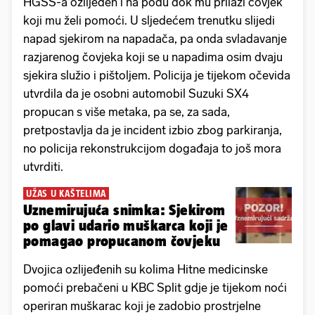
HGSS-a ozlijeđen i na podu dok mu prilazi čovjek
koji mu želi pomoći. U sljedećem trenutku slijedi
napad sjekirom na napadača, pa onda svladavanje
razjarenog čovjeka koji se u napadima osim dvaju
sjekira služio i pištoljem. Policija je tijekom očevida
utvrdila da je osobni automobil Suzuki SX4
propucan s više metaka, pa se, za sada,
pretpostavlja da je incident izbio zbog parkiranja,
no policija rekonstrukcijom događaja to još mora
utvrditi.
UŽAS U KAŠTELIMA
Uznemirujuća snimka: Sjekirom
po glavi udario muškarca koji je
pomagao propucanom čovjeku
Dvojica ozlijeđenih su kolima Hitne medicinske
pomoći prebačeni u KBC Split gdje je tijekom noći
operiran muškarac koji je zadobio prostrjelne