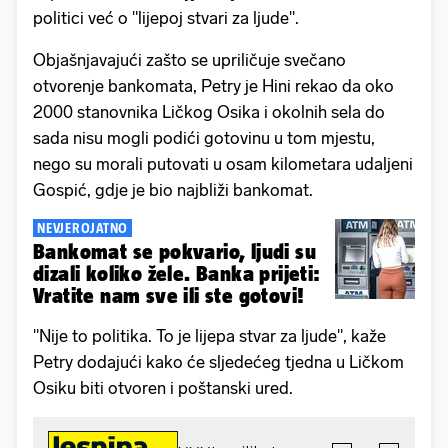
politici već o "lijepoj stvari za ljude".
Objašnjavajući zašto se upriličuje svečano
otvorenje bankomata, Petry je Hini rekao da oko
2000 stanovnika Ličkog Osika i okolnih sela do
sada nisu mogli podići gotovinu u tom mjestu,
nego su morali putovati u osam kilometara udaljeni
Gospić, gdje je bio najbliži bankomat.
NEVJEROJATNO
Bankomat se pokvario, ljudi su
dizali koliko žele. Banka prijeti:
Vratite nam sve ili ste gotovi!
"Nije to politika. To je lijepa stvar za ljude", kaže
Petry dodajući kako će sljedećeg tjedna u Ličkom
Osiku biti otvoren i poštanski ured.