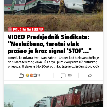
POLICIJA NA TERENU
VIDEO Predsjednik Sindikata:
"Neslužbeno, teretni vlak
prošao je kroz signal 'STOJ'..."
Između kolodvora Sveti Ivan Žabno - Gradec kod Bjelovara došlo je
do sudara teretnog vlaka HŽ Carga i putničkog vlaka HŽ putničkog
prijevoza. U vlaku je bilo 20-ak putnika, teže je ozlijeđen strojovođa
18
155