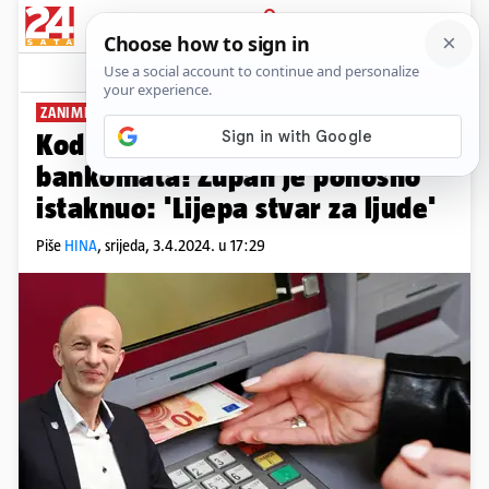
PRIJAVA
News
Komentari
19
ZANIMLJIVA SVEČANOST
Kod Gospića najavili otvaranje
bankomata! Župan je ponosno
istaknuo: 'Lijepa stvar za ljude'
Piše
HINA
,
srijeda, 3.4.2024. u 17:29