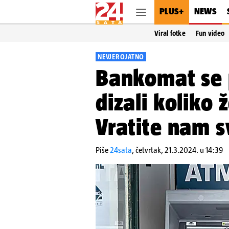
PLUS+
NEWS
Viral fotke
Fun video
NEVJEROJATNO
Bankomat se p
dizali koliko 
Vratite nam sv
Piše
24sata
,
četvrtak, 21.3.2024. u 14:39