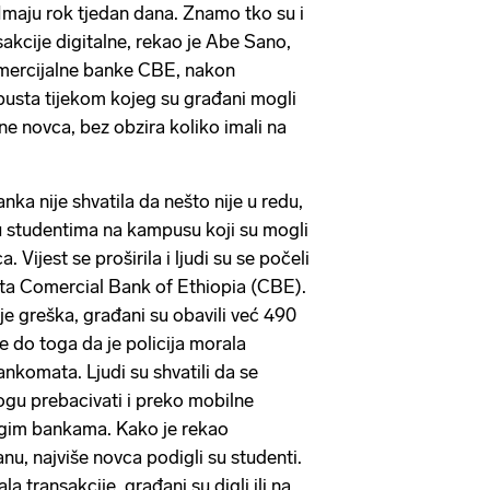
Imaju rok tjedan dana. Znamo tko su i
nsakcije digitalne, rekao je Abe Sano,
omercijalne banke CBE, nakon
sta tijekom kojeg su građani mogli
ne novca, bez obzira koliko imali na
nka nije shvatila da nešto nije u redu,
u studentima na kampusu koji su mogli
. Vijest se proširila i ljudi su se počeli
ta Comercial Bank of Ethiopia (CBE).
 je greška, građani su obavili već 490
je do toga da je policija morala
bankomata. Ljudi su shvatili da se
gu prebacivati i preko mobilne
rugim bankama. Kako je rekao
u, najviše novca podigli su studenti.
la transakcije, građani su digli ili na