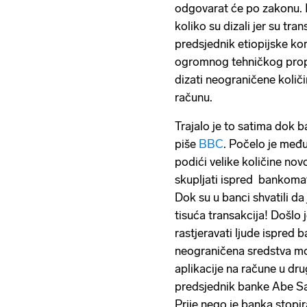
odgovarat će po zakonu. 
koliko su dizali jer su tra
predsjednik etiopijske k
ogromnog tehničkog propu
dizati neograničene količi
računu.
Trajalo je to satima dok ba
piše
BBC
. Počelo je međ
podići velike količine novca
skupljati ispred bankoma
Dok su u banci shvatili da
tisuća transakcija! Došlo 
rastjeravati ljude ispred 
neograničena sredstva mo
aplikacije na račune u d
predsjednik banke Abe San
Prije nego je banka stopira