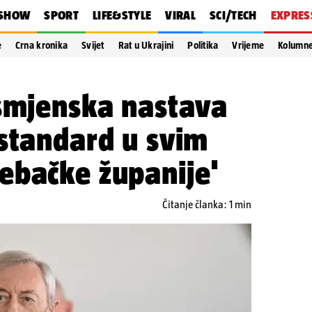
SHOW
SPORT
LIFE&STYLE
VIRAL
SCI/TECH
EXPRES
e
Crna kronika
Svijet
Rat u Ukrajini
Politika
Vrijeme
Kolumn
osmjenska nastava
standard u svim
ebačke županije'
Čitanje članka: 1 min