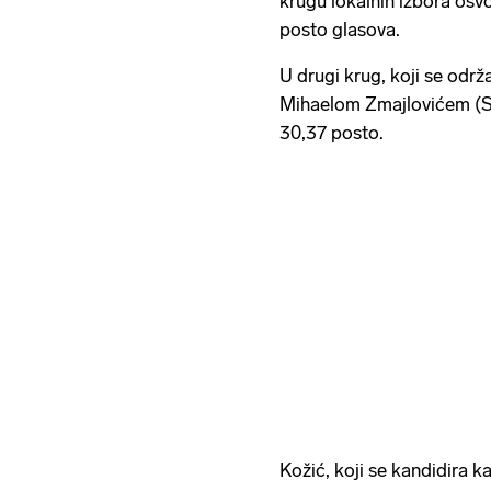
krugu lokalnih izbora osv
posto glasova.
U drugi krug, koji se održ
Mihaelom Zmajlovićem (SD
30,37 posto.
Kožić, koji se kandidira 