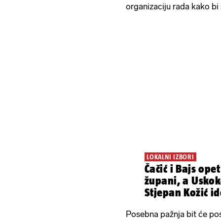
organizaciju rada kako bi s
LOKALNI IZBORI
Čačić i Bajs opet
župani, a Usko
Stjepan Kožić i
mandat
Posebna pažnja bit će pos