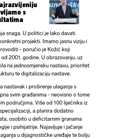
ajrazvijeniju
avljamo s
ultatima
oja snaga. U politici je lako davati
konkretni projekti. Imamo jasnu viziju i
rovoditi - poručio je Kožić koji
 od 2001. godine. U obrazovanju, uz
ola na jednosmjensku nastavu, prioritet
ukturu te digitalizaciju nastave.
 nastavak i proširenje ulaganja s
upna svim građanima - neovisno o tome
lnim područjima. Više od 100 liječnika iz
specijalizaciji, a planira dodatno
nata, osobito u deficitarnim granama
ije i psihijatrije. Najavljuje i jačanje
aganja u dijagnostičke uređaje te bolju