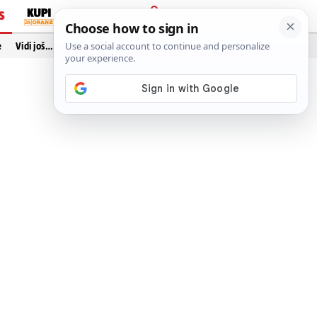
S
PRIJAVA
e
Vidi još…