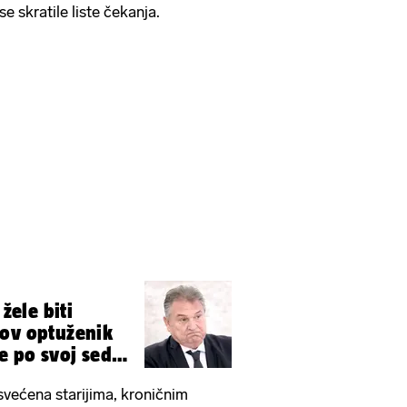
e skratile liste čekanja.
 žele biti
kov optuženik
de po svoj sedmi
većena starijima, kroničnim