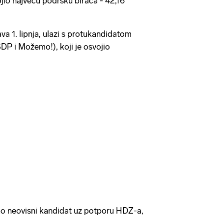
ojio najveću podršku birača - 42,16
ava 1. lipnja, ulazi s protukandidatom
P i Možemo!), koji je osvojio
kao neovisni kandidat uz potporu HDZ-a,