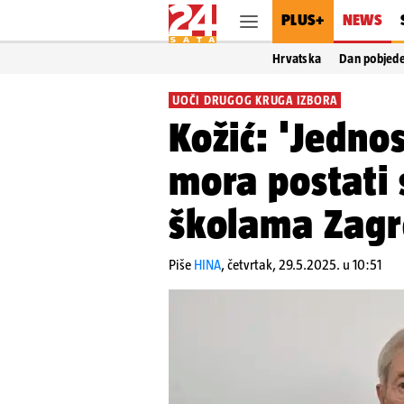
PLUS+
NEWS
Hrvatska
Dan pobjed
UOČI DRUGOG KRUGA IZBORA
Kožić: 'Jedn
mora postati 
školama Zagr
Piše
HINA
,
četvrtak, 29.5.2025. u 10:51