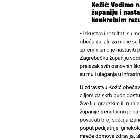
Kožić: Vodimo n
županiju i nast
konkretnim rez
- Iskustvo i rezultati su m
obećanja, ali iza mene su 
spremni smo je nastaviti p
Zagrebačku županiju vodi
prelazak svih osnovnih šk
su mu i ulaganja u infrastr
U zdravstvu Kožić obećava
ciljem da skrb bude dost
žive li u gradskim ili rura
županije trenutačno je na 
povećati broj specijaliza
poput pedijatrije, ginekolog
mreže domova zdravlja, ul