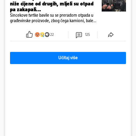
niže cijene od drugih, mljeli su otpad
pa zakapali...
Šincekove tvrtke bavile su se preradom otpada u
građevinske proizvode, zbog čega kamioni, bale
plastike i samljeveni materijal dugo nisu izazivali
sumnju
22
125
Učitaj više