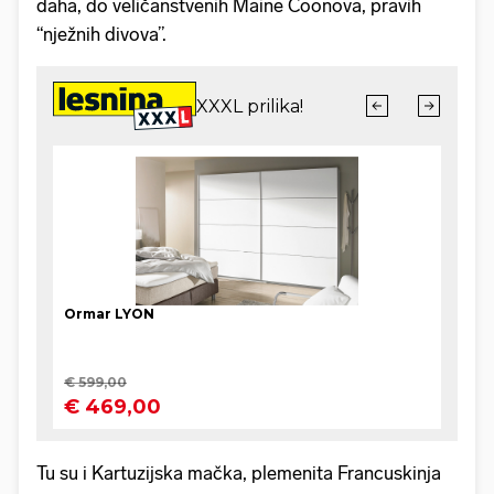
daha, do veličanstvenih Maine Coonova, pravih
“nježnih divova”.
Tu su i Kartuzijska mačka, plemenita Francuskinja