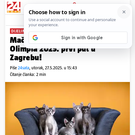
PRIJAVA
News
DIJELIMO ULAZNICE
Mačji spektakl godine: WCF Cat
Olimpia 2025. prvi put u
Zagrebu!
Piše
24sata
,
utorak, 27.5.2025. u 15:43
Čitanje članka: 2 min