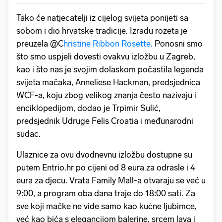
Tako će natjecatelji iz cijelog svijeta ponijeti sa
sobom i dio hrvatske tradicije. Izradu rozeta je
preuzela @C
hristine Ribbon Rosette.
Ponosni smo
što smo uspjeli dovesti ovakvu izložbu u Zagreb,
kao i što nas je svojim dolaskom počastila legenda
svijeta mačaka, Anneliese Hackman, predsjednica
WCF-a, koju zbog velikog znanja često nazivaju i
enciklopedijom, dodao je Trpimir Sulić,
predsjednik Udruge Felis Croatia i međunarodni
sudac.
Ulaznice za ovu dvodnevnu izložbu dostupne su
putem Entrio.hr po cijeni od 8 eura za odrasle i 4
eura za djecu. Vrata Family Mall-a otvaraju se već u
9:00, a program oba dana traje do 18:00 sati. Za
sve koji mačke ne vide samo kao kućne ljubimce,
već kao bića s elegancijom balerine, srcem lava i