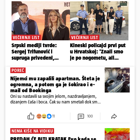
POREČ
Nijemci mu zapalili apartman. Šteta je
ogromna, a potom ga je šokirao i e-
mail od Bookinga
Oni su nastavili sa svojim jelom, nazdravljanjem,
dizanjem čaša i boca. Čak su nam smetali dok smo
u panici kupili crijeva kako bismo pokušali ugasiti
požar, rekao je vlasnik
11
100
NEMA KIŠE NA VIDIKU
PREDAH ĆE BITI KRATAK Evo kada se