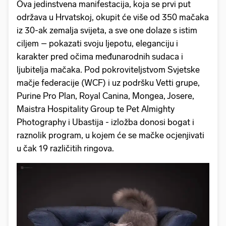
Ova jedinstvena manifestacija, koja se prvi put
održava u Hrvatskoj, okupit će više od 350 mačaka
iz 30-ak zemalja svijeta, a sve one dolaze s istim
ciljem – pokazati svoju ljepotu, eleganciju i
karakter pred očima međunarodnih sudaca i
ljubitelja mačaka. Pod pokroviteljstvom Svjetske
mačje federacije (WCF) i uz podršku Vetti grupe,
Purine Pro Plan, Royal Canina, Mongea, Josere,
Maistra Hospitality Group te Pet Almighty
Photography i Ubastija - izložba donosi bogat i
raznolik program, u kojem će se mačke ocjenjivati
u čak 19 različitih ringova.