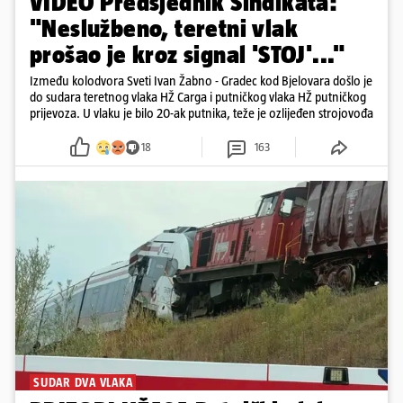
VIDEO Predsjednik Sindikata:
"Neslužbeno, teretni vlak
prošao je kroz signal 'STOJ'..."
Između kolodvora Sveti Ivan Žabno - Gradec kod Bjelovara došlo je
do sudara teretnog vlaka HŽ Carga i putničkog vlaka HŽ putničkog
prijevoza. U vlaku je bilo 20-ak putnika, teže je ozlijeđen strojovođa
18
163
SUDAR DVA VLAKA