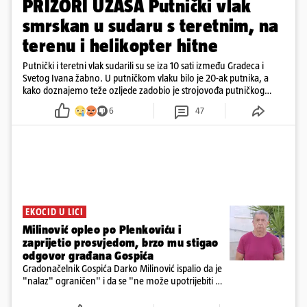
PRIZORI UŽASA Putnički vlak
smrskan u sudaru s teretnim, na
terenu i helikopter hitne
Putnički i teretni vlak sudarili su se iza 10 sati između Gradeca i
Svetog Ivana žabno. U putničkom vlaku bilo je 20-ak putnika, a
kako doznajemo teže ozljede zadobio je strojovođa putničkog
vlaka. Zatvoren je promet, a fotoreporteri Prigorskog objavili su
6
47
prve snimke s mjesta sudara
EKOCID U LICI
Milinović opleo po Plenkoviću i
zaprijetio prosvjedom, brzo mu stigao
odgovor građana Gospića
Gradonačelnik Gospića Darko Milinović ispalio da je
"nalaz" ograničen" i da se "ne može upotrijebiti za
sudske sporove". Građani Gospića ga podsjetili da
ga je naručio Uskok i da je dio spisa