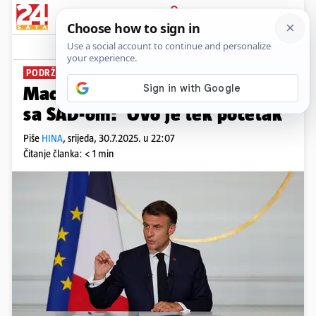
PRIJAVA
News
Komentari
0
PODRŽAO SPORAZUM
Macron o carinskom sporazumu
sa SAD-om: 'Ovo je tek početak'
Piše
HINA
,
srijeda, 30.7.2025. u 22:07
Čitanje članka: < 1 min