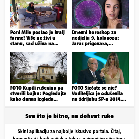
Poni Mile postao je kralj
Dnevni horoskop za
farme! Više ne živi u
nedjelju 9. kolovoza:
stanu, sad uživa na
Jarac prigovara,
svom omiljenom - kauču
Vodenjak je optimističan!
FOTO Kupili ruševinu pa
FOTO Sjećate se nje?
stvorili bajku: Pogledajte
Voditeljica je oduševila
kako danas izgleda
na ždrijebu SP-a 2014.
dvorac u Zagorju
Evo kako danas izgleda
Sve što je bitno, na dohvat ruke
Skini aplikaciju za najbolje iskustvo portala. Čitaj,
komentiraj i budi uvijek u toku s najnovijim vijestima.