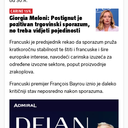
od 30%.
CARINE 15%
Giorgia Meloni: Postignut je
pozitivan trgovinski sporazum,
no treba vidjeti pojedinosti
Francuski je predsjednik rekao da sporazum pruža
kratkoročnu stabilnost te štiti i francuske i šire
europske interese, navodeći carinska izuzeća za
određene izvozne sektore, poput proizvodnje
zrakoplova.
Francuski premijer François Bayrou iznio je daleko
kritičniji stav neposredno nakon sporazuma.