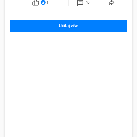
1
16
Učitaj više