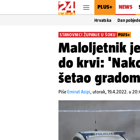
PLUS+
NEWS
Hrvatska
Dan pobjed
STANOVNICI ŽUPANJE U ŠOKU
PLUS+
Maloljetnik j
do krvi: 'Nak
šetao gradom!
Piše
Emirat Asipi
,
utorak, 19.4.2022. u 20