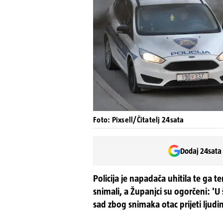
Foto: Pixsell/Čitatelj 24sata
Dodaj 24sata
Policija je napadača uhitila te ga te
snimali, a Županjci su ogorčeni: 'U 
sad zbog snimaka otac prijeti ljudi