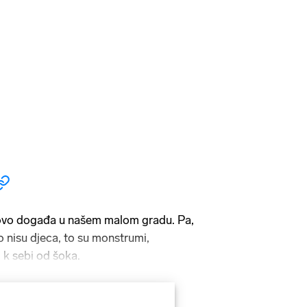
 ovo događa u našem malom gradu. Pa,
To nisu djeca, to su monstrumi,
k sebi od šoka.