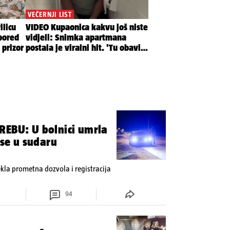
REBU: U bolnici umrla
 se u sudaru
tekla prometna dozvola i registracija
94