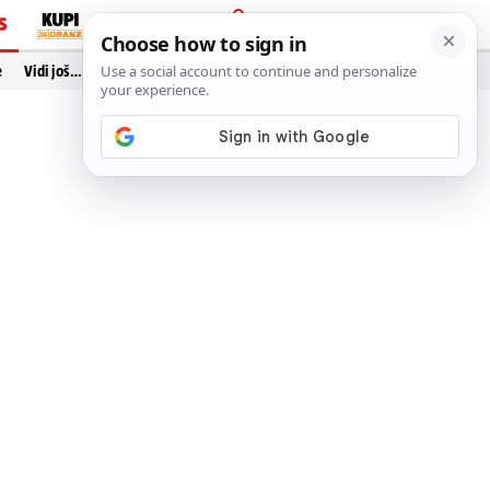
S
PRIJAVA
e
Vidi još…