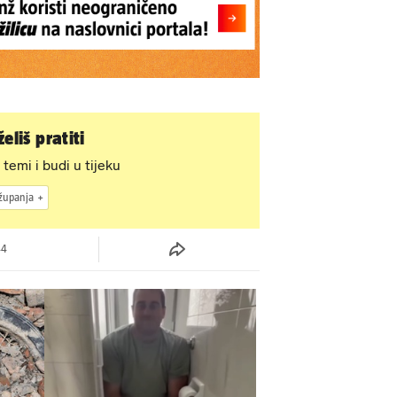
eliš pratiti
 temi i budi u tijeku
županja
44