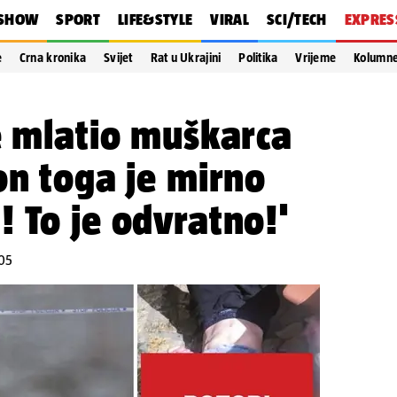
SHOW
SPORT
LIFE&STYLE
VIRAL
SCI/TECH
EXPRES
e
Crna kronika
Svijet
Rat u Ukrajini
Politika
Vrijeme
Kolumn
e mlatio muškarca
on toga je mirno
 To je odvratno!'
:05