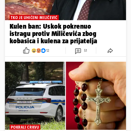
TKO JE UHIĆENI MILIČEVIĆ
Kulen ban: Uskok pokrenuo
istragu protiv Miličevića zbog
kobasica i kulena za prijatelja
12
51
POKRALI CRKVU