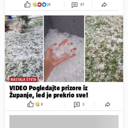
24
47
NASTALA ŠTETA
VIDEO Pogledajte prizore iz
Županje, led je prekrio sve!
8
5