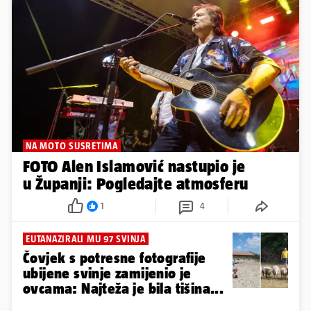
NA MOTO SUSRETIMA
FOTO Alen Islamović nastupio je
u Županji: Pogledajte atmosferu
1
4
EUTANAZIRALI MU 97 SVINJA
Čovjek s potresne fotografije
ubijene svinje zamijenio je
ovcama: Najteža je bila tišina...