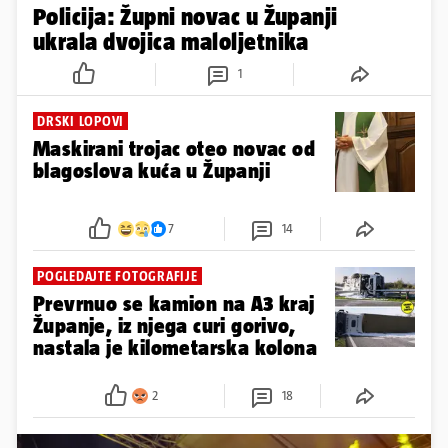
Policija: Župni novac u Županji
ukrala dvojica maloljetnika
1
DRSKI LOPOVI
Maskirani trojac oteo novac od
blagoslova kuća u Županji
7
14
POGLEDAJTE FOTOGRAFIJE
Prevrnuo se kamion na A3 kraj
Županje, iz njega curi gorivo,
nastala je kilometarska kolona
2
18