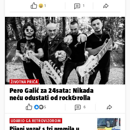
1
1
ŽIVOTNA PRIČA
Pero Galić za 24sata: Nikada
neću odustati od rock&rolla
5
6
UDARIO GA RETROVIZOROM
Pijani vozač s tri promila u