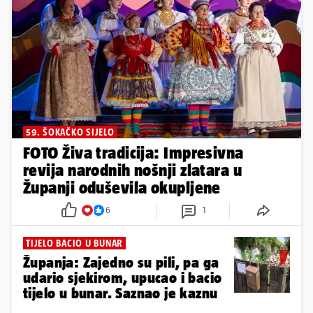
59. ŠOKAČKO SIJELO
FOTO Živa tradicija: Impresivna
revija narodnih nošnji zlatara u
Županji oduševila okupljene
6
1
TIJELO BACIO U BUNAR
Županja: Zajedno su pili, pa ga
udario sjekirom, upucao i bacio
tijelo u bunar. Saznao je kaznu