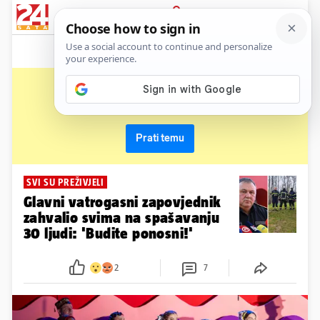
News
Show
Sport
Life&style
Video
Express
PRIJAVA
županja
Primaj sve nove vijesti o temi i budi u tijeku
Prati temu
SVI SU PREŽIVJELI
Glavni vatrogasni zapovjednik
zahvalio svima na spašavanju
30 ljudi: 'Budite ponosni!'
2
7