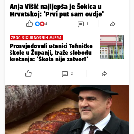
Anja Višić najljepša je Šokica u
Hrvatskoj: 'Prvi put sam ovdje'
4
1
ZBOG SIGURNOSNIH MJERA
Prosvjedovali učenici Tehničke
škole u Županji, traže slobodu
kretanja: 'Škola nije zatvor!'
2