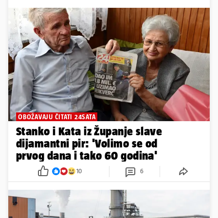
OBOŽAVAJU ČITATI 24SATA
Stanko i Kata iz Županje slave
dijamantni pir: 'Volimo se od
prvog dana i tako 60 godina'
10
6