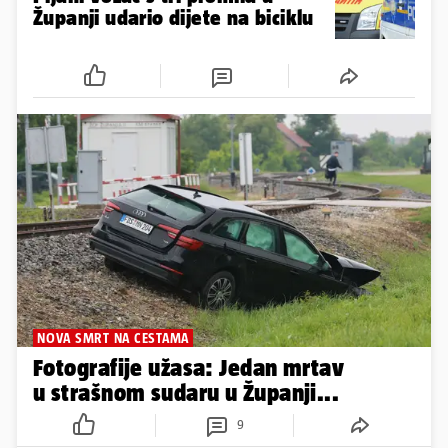
Županji udario dijete na biciklu
NOVA SMRT NA CESTAMA
Fotografije užasa: Jedan mrtav
u strašnom sudaru u Županji...
9