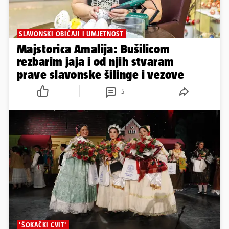
SLAVONSKI OBIČAJI I UMJETNOST
Majstorica Amalija: Bušilicom
rezbarim jaja i od njih stvaram
prave slavonske šilinge i vezove
5
'ŠOKAČKI CVIT'