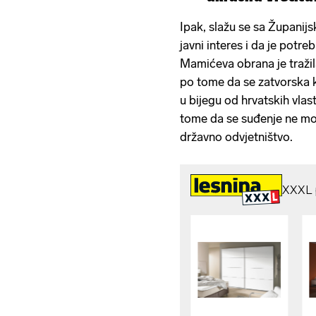
'papriku'...
Ipak, slažu se sa Županij
javni interes i da je potr
Mamićeva obrana je tražil
po tome da se zatvorska 
u bijegu od hrvatskih vlas
tome da se suđenje ne može
državno odvjetništvo.