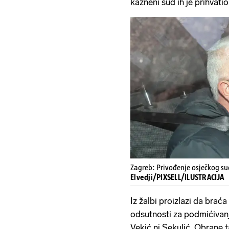
kazneni sud ih je prihvatio
Zagreb: Privođenje osječkog su
Elvedji/PIXSELL/ILUSTRACIJA
Iz žalbi proizlazi da brać
odsutnosti za podmićivanje
Vekić ni Sekulić. Obrane 