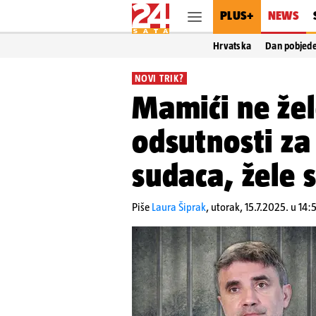
PLUS+
NEWS
Hrvatska
Dan pobjed
NOVI TRIK?
Mamići ne žel
odsutnosti za
sudaca, žele s
Piše
Laura Šiprak
,
utorak, 15.7.2025. u 14: