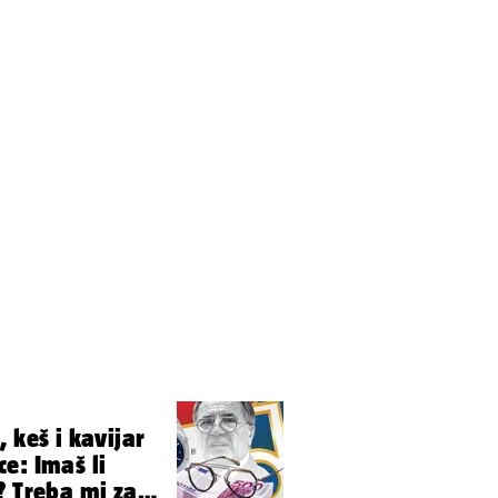
 keš i kavijar
e: Imaš li
? Treba mi za