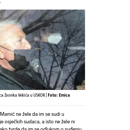
.
ca Zvonka Vekića u USKOK |
Foto: Emica
a Mamić ne žele da im se sudi u
 osječkih sudaca, a isto ne žele ni
tako tvrde da im se odlukom o suđenju