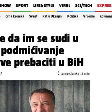
SHOW
SPORT
LIFE&STYLE
VIRAL
SCI/TECH
EXPRES
e
Crna kronika
Svijet
Rat u Ukrajini
Politika
Vrijeme
Kolumn
e da im se sudi u
 podmićivanje
ve prebaciti u BiH
57
Čitanje članka: 2 min