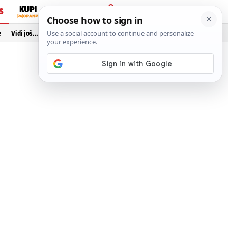
S
PRIJAVA
e
Vidi još…