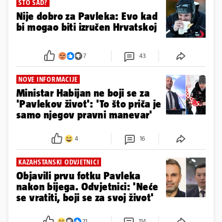
ŠTO SAD?
Nije dobro za Pavleka: Evo kad
bi mogao biti izručen Hrvatskoj
7
43
NOVE INFORMACIJE
Ministar Habijan ne boji se za
'Pavlekov život': 'To što priča je
samo njegov pravni manevar'
4
16
KAZAHSTANSKI ODVJETNICI
Objavili prvu fotku Pavleka
nakon bijega. Odvjetnici: 'Neće
se vratiti, boji se za svoj život'
21
114