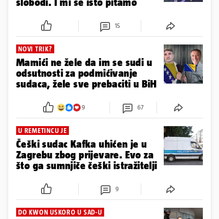
slobodi. I mi se isto pitamo
15
NOVI TRIK?
Mamići ne žele da im se sudi u
odsutnosti za podmićivanje
sudaca, žele sve prebaciti u BiH
9
67
U REMETINCU JE
Češki sudac Kafka uhićen je u
Zagrebu zbog prijevare. Evo za
što ga sumnjiče češki istražitelji
9
DO KWON USKORO U SAD-U