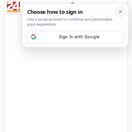
News
Show
Sport
Life&style
Video
Express
PRIJAVA