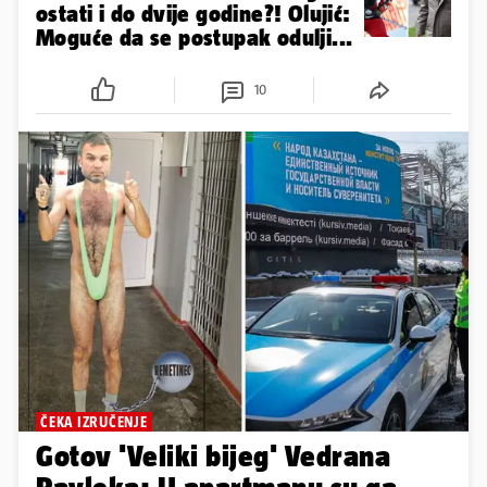
ostati i do dvije godine?! Olujić:
Moguće da se postupak odulji...
10
ČEKA IZRUČENJE
Gotov 'Veliki bijeg' Vedrana