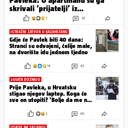
Pavleka: U apartmanu su ga
skrivali ‘prijatelji’ iz
Kazahstana
7
39
ISTRAŽNI ZATVOR U KAZAHSTANU
Gdje će Pavlek biti 40 dana:
Stranci su odvojeni, ćelije male,
na dvorište idu jednom tjedno
14
45
24SATA DOZNAJU
Prije Pavleka, u Hrvatsku
stigao njegov laptop. Koga će
sve on utopiti? 'Bolje da me ne
gazite'
2
66
USKOK NA SKIJANJU