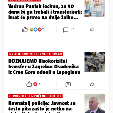
Vedran Pavlek lociran, za 40
dana bi ga trebali i transferirati:
Imat će pravo na dvije žalbe...
11
44
NA AERODROMU FRANJO TUĐMAN
DOZNAJEMO Visokorizični
transfer u Zagrebu: Osuđenika
iz Crne Gore odveli u Lepoglavu
2
GOVORIO I O IZRUČENJU UBOJICE
Ravnatelj policije: Javnost se
često pita zašto je netko na