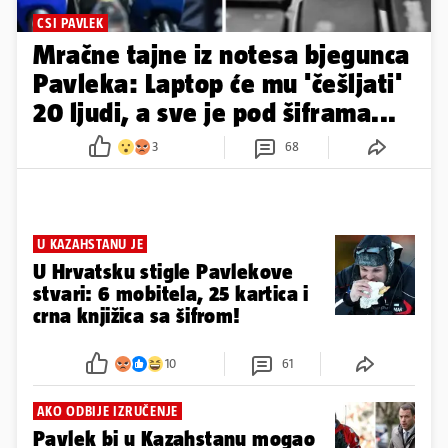
CSI PAVLEK
Mračne tajne iz notesa bjegunca
Pavleka: Laptop će mu 'češljati'
20 ljudi, a sve je pod šiframa...
3
68
U KAZAHSTANU JE
U Hrvatsku stigle Pavlekove
stvari: 6 mobitela, 25 kartica i
crna knjižica sa šifrom!
10
61
AKO ODBIJE IZRUČENJE
Pavlek bi u Kazahstanu mogao