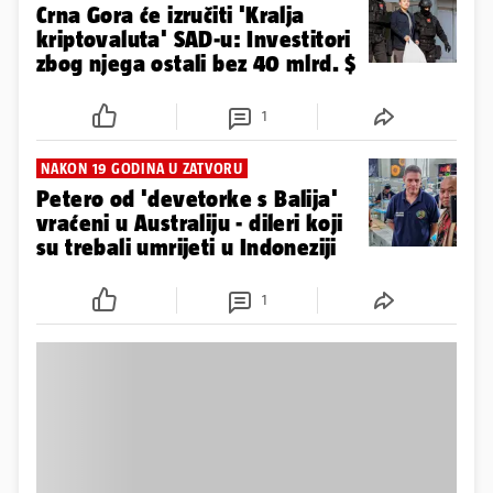
Crna Gora će izručiti 'Kralja
kriptovaluta' SAD-u: Investitori
zbog njega ostali bez 40 mlrd. $
1
NAKON 19 GODINA U ZATVORU
Petero od 'devetorke s Balija'
vraćeni u Australiju - dileri koji
su trebali umrijeti u Indoneziji
1