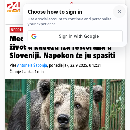
PRIJAVA
News
Komentari
3
NEPRIHVATLJIVI UVJETI ŽIVOTA
Medvjedica Mici (24) provela je
život u kavezu iza restorana u
Sloveniji. Napokon će ju spasiti
Piše
Antonela Šaponja
,
ponedjeljak, 22.9.2025. u 12:31
Čitanje članka: 1 min