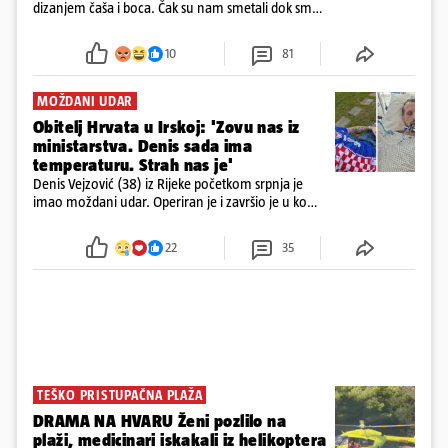
dizanjem čaša i boca. Čak su nam smetali dok smo
u panici kupili crijeva kako bismo pokušali ugasiti
požar, rekao je vlasnik
10
81
MOŽDANI UDAR
Obitelj Hrvata u Irskoj: 'Zovu nas iz
ministarstva. Denis sada ima
temperaturu. Strah nas je'
Denis Vejzović (38) iz Rijeke početkom srpnja je
imao moždani udar. Operiran je i završio je u komi.
Obitelj ga želi prebaciti u Hrvatsku, kažu kako
tamošnji liječnici ne vjeruju u oporavak: 'Imamo
22
35
72 sata'
TEŠKO PRISTUPAČNA PLAŽA
DRAMA NA HVARU Ženi pozlilo na
plaži, medicinari iskakali iz helikoptera