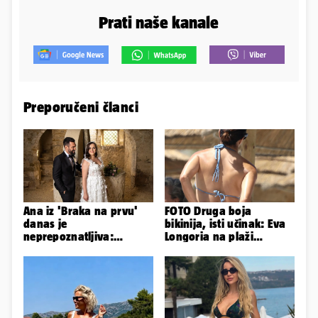
Prati naše kanale
Preporučeni članci
Ana iz 'Braka na prvu'
FOTO Druga boja
danas je
bikinija, isti učinak: Eva
neprepoznatljiva:
Longoria na plaži
Odselila je iz Hrvatske, a
pipkala svoje zanosne
ovako sad izgleda
obline