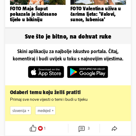
FOTO Maja Šuput
FOTO Valentina uživa u
pokazala je isklesano
čarima ljeta: 'Valovi,
tijelo u bikiniju
sunce, lubenica'
Sve što je bitno, na dohvat ruke
Skini aplikaciju za najbolje iskustvo portala. Čitaj,
komentiraj i budi uvijek u toku s najnovijim vijestima.
Odaberi temu koju želiš pratiti
Primaj sve nove vijesti o temi i budi u tijeku
slovenija
medvjed
1
3