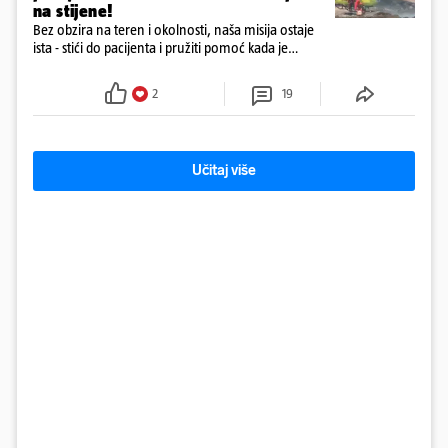
na stijene!
Bez obzira na teren i okolnosti, naša misija ostaje
ista - stići do pacijenta i pružiti pomoć kada je
najpotrebnija - objavilo je Ministarstvo zdravstva na
Facebooku
2
19
Učitaj više