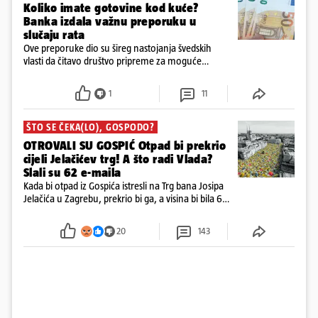
Koliko imate gotovine kod kuće?
Banka izdala važnu preporuku u
slučaju rata
Ove preporuke dio su šireg nastojanja švedskih
vlasti da čitavo društvo pripreme za moguće
posljedice vojnih ili kibernetičkih napada
1
11
ŠTO SE ČEKA(LO), GOSPODO?
OTROVALI SU GOSPIĆ Otpad bi prekrio
cijeli Jelačićev trg! A što radi Vlada?
Slali su 62 e-maila
Kada bi otpad iz Gospića istresli na Trg bana Josipa
Jelačića u Zagrebu, prekrio bi ga, a visina bi bila 6
metara. Smeće stane u 284.600 kubnih kocaka.
Kada bi slagali jednu na drugu, visina bi bila kao
20
143
2600 katedrala