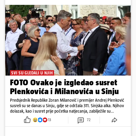
SVI SU GLEDALI U NJIH
FOTO Ovako je izgledao susret
Plenkovića i Milanovića u Sinju
Predsjednik Republike Zoran Milanović i premijer Andrej Plenković
susreli su se danas u Sinju, gdje se održala 311. Sinjska alka. Njihov
dolazak, kao i susret prije početka natjecanja, zabilježile su
kamere. Uz Milanovića i Plenkovića, na Alku su stigli i predsjednik
13
72
Hrvatskog sabora Gordan Jandroković, sinjski gradonačelnik Miro
Bulj, zagrebački gradonačelnik Tomislav Tomašević te dubrovački
gradonačelnik Mato Franković.