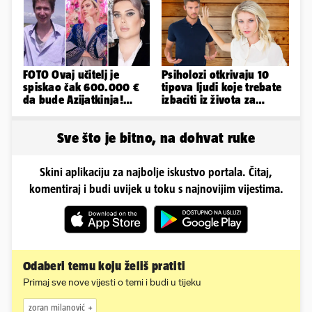
FOTO Ovaj učitelj je
Psiholozi otkrivaju 10
spiskao čak 600.000 €
tipova ljudi koje trebate
da bude Azijatkinja!
izbaciti iz života za
Ponovno želi biti
vlastito dobro
muško...
Sve što je bitno, na dohvat ruke
Skini aplikaciju za najbolje iskustvo portala. Čitaj,
komentiraj i budi uvijek u toku s najnovijim vijestima.
Odaberi temu koju želiš pratiti
Primaj sve nove vijesti o temi i budi u tijeku
zoran milanović