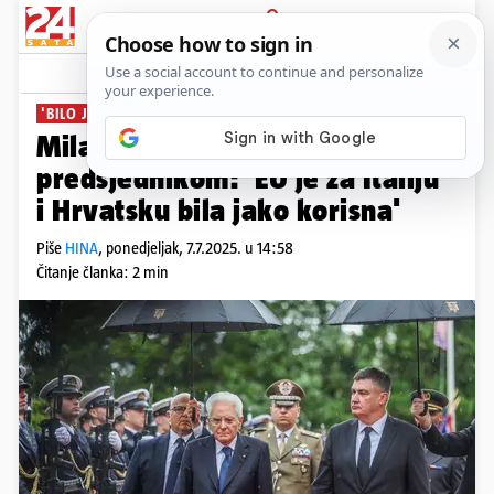
PRIJAVA
News
Komentari
2
'BILO JE TU SVEGA...'
Milanovićev susret s talijanskim
predsjednikom: 'EU je za Italiju
i Hrvatsku bila jako korisna'
Piše
HINA
,
ponedjeljak, 7.7.2025. u 14:58
Čitanje članka: 2 min