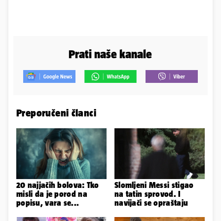
Prati naše kanale
Preporučeni članci
20 najjačih bolova: Tko
Slomljeni Messi stigao
misli da je porod na
na tatin sprovod. I
popisu, vara se...
navijači se opraštaju