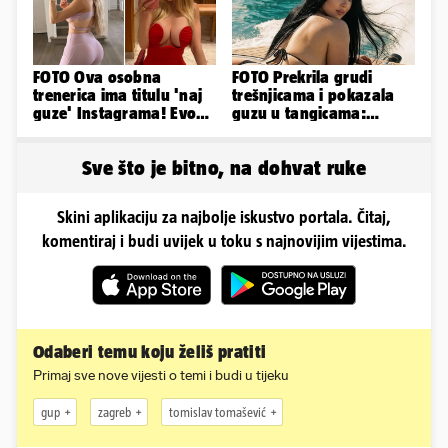
FOTO Ova osobna
FOTO Prekrila grudi
trenerica ima titulu 'naj
trešnjicama i pokazala
guze' Instagrama! Evo
guzu u tangicama:
koliko naplaćuje po
Ovako ljetuje bujna
satu...
Slavonka
Sve što je bitno, na dohvat ruke
Skini aplikaciju za najbolje iskustvo portala. Čitaj,
komentiraj i budi uvijek u toku s najnovijim vijestima.
Odaberi temu koju želiš pratiti
Primaj sve nove vijesti o temi i budi u tijeku
gup
zagreb
tomislav tomašević