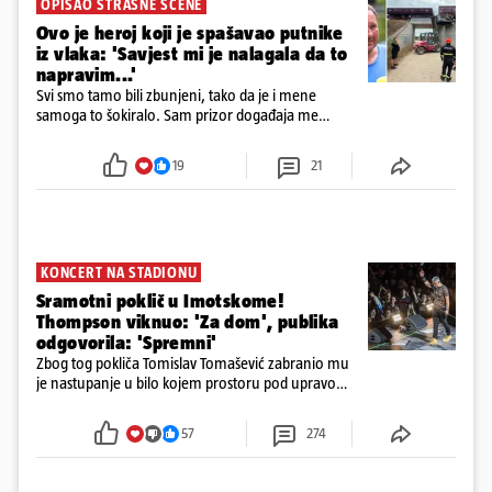
OPISAO STRAŠNE SCENE
Ovo je heroj koji je spašavao putnike
iz vlaka: 'Savjest mi je nalagala da to
napravim...'
Svi smo tamo bili zbunjeni, tako da je i mene
samoga to šokiralo. Sam prizor događaja me
šokirao kada sam vidio, rekao je Božidar Zrinski
19
21
KONCERT NA STADIONU
Sramotni poklič u Imotskome!
Thompson viknuo: 'Za dom', publika
odgovorila: 'Spremni'
Zbog tog pokliča Tomislav Tomašević zabranio mu
je nastupanje u bilo kojem prostoru pod upravom
Grada Zagreba..
57
274