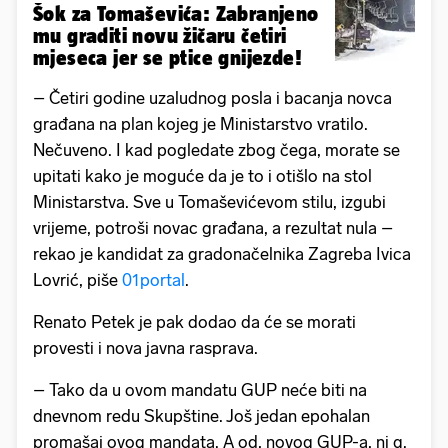
Šok za Tomaševića: Zabranjeno
mu graditi novu žičaru četiri
mjeseca jer se ptice gnijezde!
– Četiri godine uzaludnog posla i bacanja novca
građana na plan kojeg je Ministarstvo vratilo.
Nečuveno. I kad pogledate zbog čega, morate se
upitati kako je moguće da je to i otišlo na stol
Ministarstva. Sve u Tomaševićevom stilu, izgubi
vrijeme, potroši novac građana, a rezultat nula –
rekao je kandidat za gradonačelnika Zagreba Ivica
Lovrić, piše
01portal
.
Renato Petek je pak dodao da će se morati
provesti i nova javna rasprava.
– Tako da u ovom mandatu GUP neće biti na
dnevnom redu Skupštine. Još jedan epohalan
promašaj ovog mandata. A od, novog GUP-a, ni g.