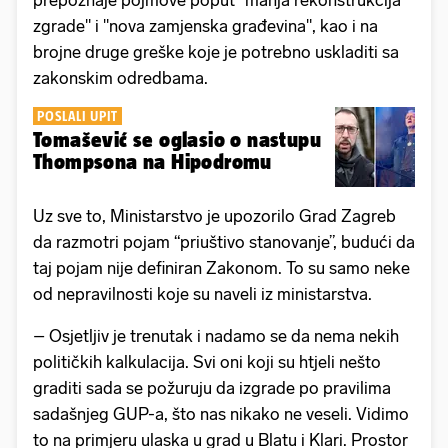
prepoznaje pojmove poput "manja rekonstrukcija
zgrade" i "nova zamjenska građevina", kao i na
brojne druge greške koje je potrebno uskladiti sa
zakonskim odredbama.
POSLALI UPIT
Tomašević se oglasio o nastupu
Thompsona na Hipodromu
Uz sve to, Ministarstvo je upozorilo Grad Zagreb
da razmotri pojam “priuštivo stanovanje”, budući da
taj pojam nije definiran Zakonom. To su samo neke
od nepravilnosti koje su naveli iz ministarstva.
– Osjetljiv je trenutak i nadamo se da nema nekih
političkih kalkulacija. Svi oni koji su htjeli nešto
graditi sada se požuruju da izgrade po pravilima
sadašnjeg GUP-a, što nas nikako ne veseli. Vidimo
to na primjeru ulaska u grad u Blatu i Klari. Prostor