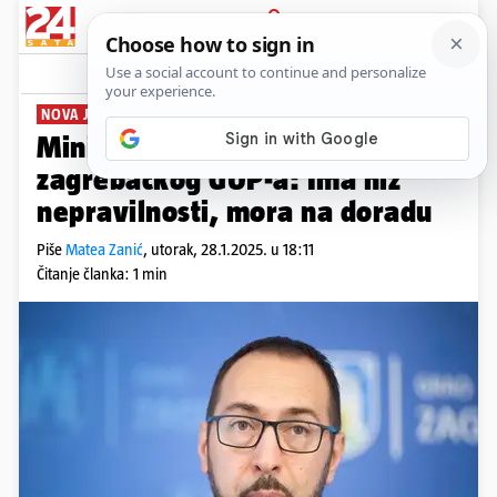
PRIJAVA
News
Komentari
3
NOVA JAVNA RASPRAVA
Ministarstvo srušilo izmjene
zagrebačkog GUP-a: Ima niz
nepravilnosti, mora na doradu
Piše
Matea Zanić
,
utorak, 28.1.2025. u 18:11
Čitanje članka: 1 min