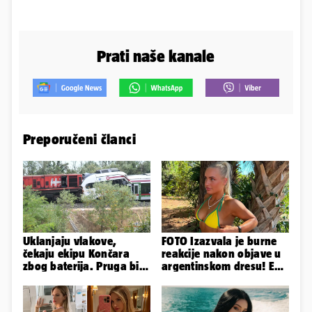
Prati naše kanale
Preporučeni članci
Uklanjaju vlakove,
FOTO Izazvala je burne
čekaju ekipu Končara
reakcije nakon objave u
zbog baterija. Pruga bi
argentinskom dresu! Evo
sutra trebala biti
tko je lijepa Njemica
otvorena