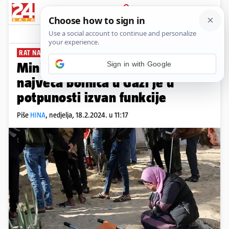
PRIJAVA
News
Komentari
4
RAT NA BLISKOM ISTOKU
Ministarstvo zdravstva: Druga
najveća bolnica u Gazi je u
potpunosti izvan funkcije
Piše
HINA
,
nedjelja, 18.2.2024. u 11:17