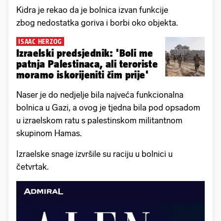
Kidra je rekao da je bolnica izvan funkcije
zbog nedostatka goriva i borbi oko objekta.
ISAAC HERZOG
Izraelski predsjednik: 'Boli me
patnja Palestinaca, ali teroriste
moramo iskorijeniti čim prije'
Naser je do nedjelje bila najveća funkcionalna
bolnica u Gazi, a ovog je tjedna bila pod opsadom
u izraelskom ratu s palestinskom militantnom
skupinom Hamas.
Izraelske snage izvršile su raciju u bolnici u
četvrtak.