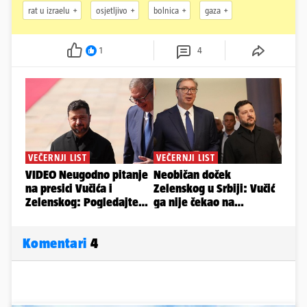
rat u izraelu
osjetljivo
bolnica
gaza
1
4
Komentari
4