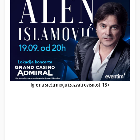
Igre na sreću mogu izazvati ovisnost. 18+