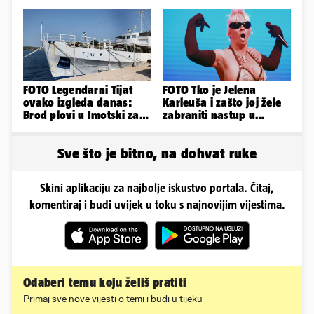
oblinama je zapalila
rame osvojili Maraton
Instagram
lađa
FOTO Legendarni Tijat
FOTO Tko je Jelena
ovako izgleda danas:
Karleuša i zašto joj žele
Brod plovi u Imotski za
zabraniti nastup u
samo 20.000 eura
Vodicama? Evo što je
govorila...
Sve što je bitno, na dohvat ruke
Skini aplikaciju za najbolje iskustvo portala. Čitaj,
komentiraj i budi uvijek u toku s najnovijim vijestima.
Odaberi temu koju želiš pratiti
Primaj sve nove vijesti o temi i budi u tijeku