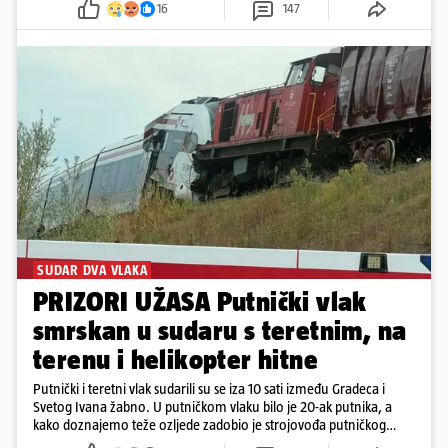
16
147
SUDAR DVA VLAKA
PRIZORI UŽASA Putnički vlak
smrskan u sudaru s teretnim, na
terenu i helikopter hitne
Putnički i teretni vlak sudarili su se iza 10 sati između Gradeca i
Svetog Ivana žabno. U putničkom vlaku bilo je 20-ak putnika, a
kako doznajemo teže ozljede zadobio je strojovođa putničkog
vlaka. Zatvoren je promet, a fotoreporteri Prigorskog objavili su