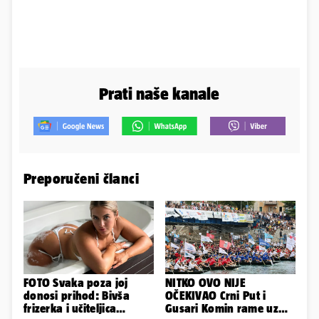
Prati naše kanale
Preporučeni članci
FOTO Svaka poza joj
NITKO OVO NIJE
donosi prihod: Bivša
OČEKIVAO Crni Put i
frizerka i učiteljica
Gusari Komin rame uz