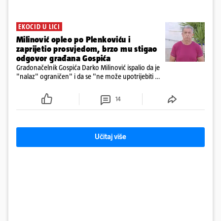
EKOCID U LICI
Milinović opleo po Plenkoviću i
zaprijetio prosvjedom, brzo mu stigao
odgovor građana Gospića
Gradonačelnik Gospića Darko Milinović ispalio da je
"nalaz" ograničen" i da se "ne može upotrijebiti za
sudske sporove". Građani Gospića ga podsjetili da
ga je naručio Uskok i da je dio spisa
14
Učitaj više